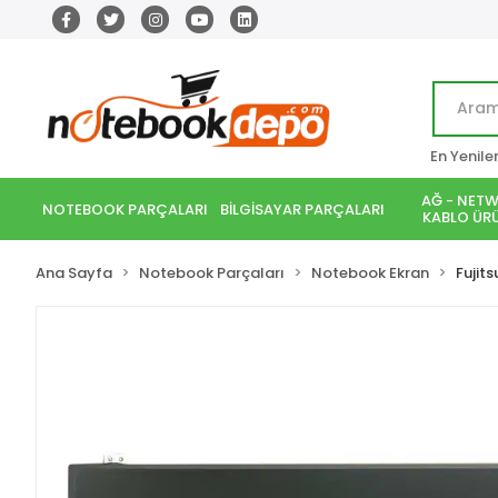
En Yenile
AĞ - NETW
NOTEBOOK PARÇALARI
BİLGİSAYAR PARÇALARI
KABLO ÜRÜ
Ana Sayfa
Notebook Parçaları
Notebook Ekran
Fujits