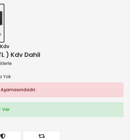
l
+ Kdv
TL ) Kdv Dahil
tlerle
a Yok
 Aşamasındadır.
 Ver