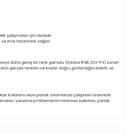
k çalışmaları için idealdir.
ir ve ince tasarımlar sağlar.
sRGB veya daha geniş bir renk gamutu (Adobe RGB, DCI-P3) sunan
anın gerçek renkleri ne kadar doğru gösterdiğini belirtir ve
 mekan kullanımı veya parlak ortamlarda çalışırken önemlidir.
lamaları, yansıma problemlerini minimize ederken, parlak