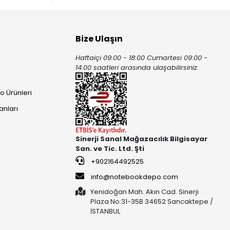
Bize Ulaşın
Haftaiçi 09:00 - 18:00 Cumartesi 09:00 -
ı
14:00 saatleri arasında ulaşabilirsiniz.
o Ürünleri
anları
Sinerji Sanal Mağazacılık Bilgisayar
San. ve Tic. Ltd. Şti
+902164492525
info@notebookdepo.com
Yenidoğan Mah. Akın Cad. Sinerji
Plaza No:31-35B 34652 Sancaktepe /
İSTANBUL