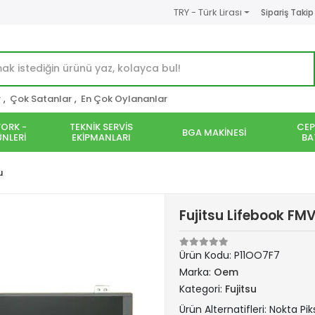
TRY - Türk Lirası
Sipariş Takip
r
,
Çok Satanlar
,
En Çok Oylananlar
ORK -
TEKNİK SERVİS
CEP
BGA MAKİNESİ
NLERİ
EKİPMANLARI
BA
u
Fujitsu Lifebook FM
Ürün Kodu:
P11OO7F7
Marka:
Oem
Kategori:
Fujitsu
Ürün Alternatifleri: Nokta Pik