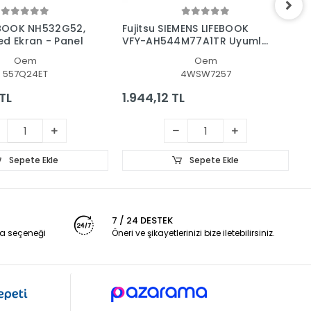
FEBOOK NH532G52,
Fujitsu SIEMENS LIFEBOOK
F
ed Ekran - Panel
VFY-AH544M77A1TR Uyumlu
N
Led Lcd Ekran
Oem
Oem
557Q24ET
4WSW7257
TL
1.944,12 TL
1
Sepete Ekle
Sepete Ekle
7 / 24 DESTEK
a seçeneği
Öneri ve şikayetlerinizi bize iletebilirsiniz.