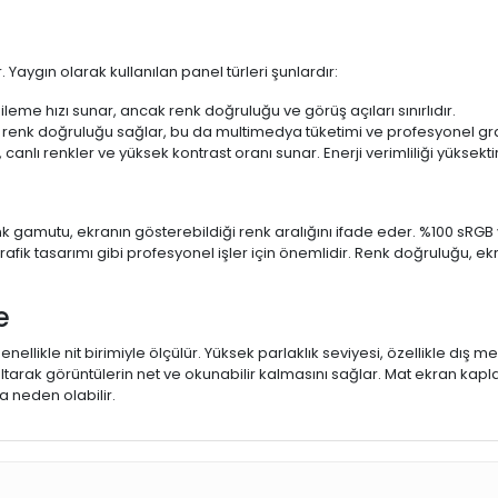
 Yaygın olarak kullanılan panel türleri şunlardır:
ileme hızı sunar, ancak renk doğruluğu ve görüş açıları sınırlıdır.
 renk doğruluğu sağlar, bu da multimedya tüketimi ve profesyonel grafi
 canlı renkler ve yüksek kontrast oranı sunar. Enerji verimliliği yüksekt
 Renk gamutu, ekranın gösterebildiği renk aralığını ifade eder. %100 
fik tasarımı gibi profesyonel işler için önemlidir. Renk doğruluğu, ekr
e
enellikle nit birimiyle ölçülür. Yüksek parlaklık seviyesi, özellikle dış
ltarak görüntülerin net ve okunabilir kalmasını sağlar. Mat ekran kap
 neden olabilir.