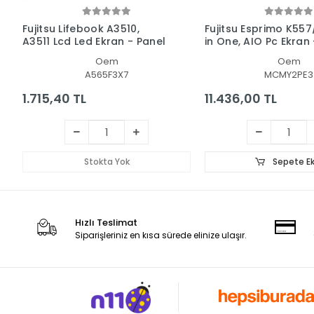
Fujitsu Lifebook A3510,
Fujitsu Esprimo K557
A3511 Lcd Led Ekran - Panel
in One, AIO Pc Ekran
Oem
Oem
A565F3X7
MCMY2PE3
1.715,40 TL
11.436,00 TL
Stokta Yok
Sepete Ek
Hızlı Teslimat
Siparişleriniz en kısa sürede elinize ulaşır.