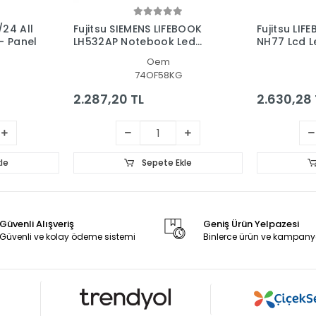
/24 All
Fujitsu SIEMENS LIFEBOOK
Fujitsu LI
 - Panel
LH532AP Notebook Led
NH77 Lcd L
Ekran
Oem
74OF58KG
2.287,20 TL
2.630,28 
le
Sepete Ekle
Güvenli Alışveriş
Geniş Ürün Yelpazesi
Güvenli ve kolay ödeme sistemi
Binlerce ürün ve kampany