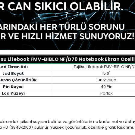
tsu Lifebook FMV-BIBLO NF/D70 Notebook Ekran Özelli
Lcd Ekran Adı
Fujitsu Lifebook FMV-BIBLO NF/D
Lcd Boyut
15.6"
Ekran Çözünürlük
1366*768p
Pin Sayısı
40 Pin
Lcd Yüzeyi
Parlak
 ekrandaki piksel sayısını belirler ve görüntülerin ne kadar net ve det
a HD (3840x2160) bulunur. Yüksek çözünürlük, özellikle grafik tasarı