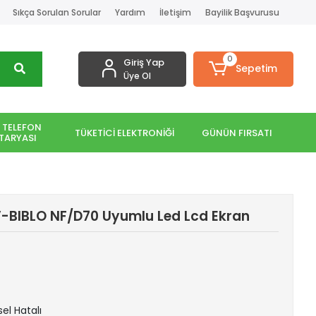
Sıkça Sorulan Sorular
Yardım
İletişim
Bayilik Başvurusu
0
Giriş Yap
Sepetim
Üye Ol
 TELEFON
TÜKETİCİ ELEKTRONİĞİ
GÜNÜN FIRSATI
TARYASI
V-BIBLO NF/D70 Uyumlu Led Lcd Ekran
sel Hatalı