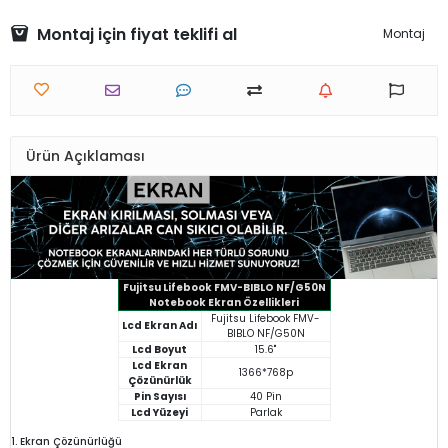
Montaj için fiyat teklifi al
Montaj
Ürün Açıklaması
Fujitsu Lifebook FMV-BIBLO NF/G50N
Notebook Ekran Özellikleri
Fujitsu Lifebook FMV-
Lcd Ekran Adı
BIBLO NF/G50N
Lcd Boyut
15.6"
Lcd Ekran
1366*768p
Çözünürlük
Pin Sayısı
40 Pin
Lcd Yüzeyi
Parlak
1. Ekran Çözünürlüğü