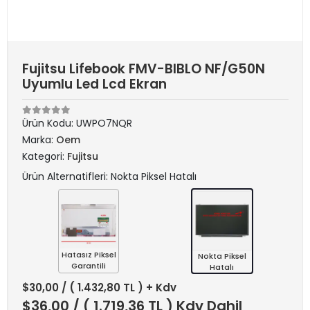
Fujitsu Lifebook FMV-BIBLO NF/G50N
Uyumlu Led Lcd Ekran
Ürün Kodu:
UWPO7NQR
Marka:
Oem
Kategori:
Fujitsu
Ürün Alternatifleri: Nokta Piksel Hatalı
Hatasız Piksel
Nokta Piksel
Garantili
Hatalı
$30,00
/ ( 1.432,80 TL ) + Kdv
$36,00
/ ( 1.719,36 TL ) Kdv Dahil