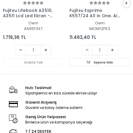
Fujitsu Lifebook A3510,
Fujitsu Esprimo
A3511 Lcd Led Ekran -
K557/24 All in One, AIO
Panel
Pc Ekran - Panel
Oem
Oem
A565F3X7
MCMY2PE3
1.719,36 TL
11.462,40 TL
Stokta Yok
Sepete Ekle
Hızlı Teslimat
Siparişleriniz en kısa sürede elinize ulaşır.
Güvenli Alışveriş
Güvenli ve kolay ödeme sistemi
Geniş Ürün Yelpazesi
Binlerce ürün ve kampanya seçeneği
7 / 24 DESTEK