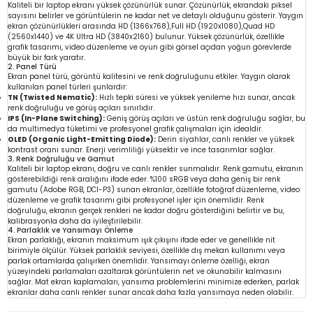
Kaliteli bir laptop ekranı yüksek çözünürlük sunar. Çözünürlük, ekrandaki piksel
sayısını belirler ve görüntülerin ne kadar net ve detaylı olduğunu gösterir. Yaygın
ekran çözünürlükleri arasında HD (1366x768),Full HD (1920x1080),Quad HD
(2560x1440) ve 4K Ultra HD (3840x2160) bulunur. Yüksek çözünürlük, özellikle
grafik tasarımı, video düzenleme ve oyun gibi görsel açıdan yoğun görevlerde
büyük bir fark yaratır.
2. Panel Türü
Ekran panel türü, görüntü kalitesini ve renk doğruluğunu etkiler. Yaygın olarak
kullanılan panel türleri şunlardır:
TN (Twisted Nematic):
Hızlı tepki süresi ve yüksek yenileme hızı sunar, ancak
renk doğruluğu ve görüş açıları sınırlıdır.
IPS (In-Plane Switching):
Geniş görüş açıları ve üstün renk doğruluğu sağlar, bu
da multimedya tüketimi ve profesyonel grafik çalışmaları için idealdir.
OLED (Organic Light-Emitting Diode):
Derin siyahlar, canlı renkler ve yüksek
kontrast oranı sunar. Enerji verimliliği yüksektir ve ince tasarımlar sağlar.
3. Renk Doğruluğu ve Gamut
Kaliteli bir laptop ekranı, doğru ve canlı renkler sunmalıdır. Renk gamutu, ekranın
gösterebildiği renk aralığını ifade eder. %100 sRGB veya daha geniş bir renk
gamutu (Adobe RGB, DCI-P3) sunan ekranlar, özellikle fotoğraf düzenleme, video
düzenleme ve grafik tasarımı gibi profesyonel işler için önemlidir. Renk
doğruluğu, ekranın gerçek renkleri ne kadar doğru gösterdiğini belirtir ve bu,
kalibrasyonla daha da iyileştirilebilir.
4. Parlaklık ve Yansımayı Önleme
Ekran parlaklığı, ekranın maksimum ışık çıkışını ifade eder ve genellikle nit
birimiyle ölçülür. Yüksek parlaklık seviyesi, özellikle dış mekan kullanımı veya
parlak ortamlarda çalışırken önemlidir. Yansımayı önleme özelliği, ekran
yüzeyindeki parlamaları azaltarak görüntülerin net ve okunabilir kalmasını
sağlar. Mat ekran kaplamaları, yansıma problemlerini minimize ederken, parlak
ekranlar daha canlı renkler sunar ancak daha fazla yansımaya neden olabilir.