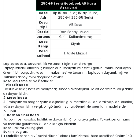
250 G5 Serisi Notebook Alt Kasa
Özellikleri
Kasa
Hp 15-ac, 15-af, 15-ay, 15-ba,
Adı
250 G4, 250 G5 Serisi
Kasa
Alt Kasa
Tipi
Üretici
Yan Sanayi Muadil
Durumu
Yeni - Kullanılmamış
Kasa
Siyah
Rengi
Kasa
1. Kalite Muadil
Kalitesi
Laptop Kasası: Dayanıklılık ve Estetik İçin Temel Parça
Laptop kasası, cihazın iç bileşenlerini koruyan ve estetik görünümünü belirleyen
önemli bir parçadır. Kasanın malzemesi ve tasarımı, laptopun dayanıklılığı ve
kullanıcı deneyimini doğrudan etkiler.
Kasa Malzemeleri ve Özellikleri
1.
Plastik Kasa
Plastik kasalar, hafif ve maliyet açısından avantajlıdır. Fakat darbelere karşı daha
az dayanıklıdır.
2.
Metal Kasa
Alüminyum ve magnezyum alaşımları gibi metaller kullanılarak yapılan kasalar,
yüksek dayanıklılık ve şık bir görünüm sunar. Genellikle premium modellerde
bulunur.
3.
Karbon Fiber Kasa
Karbon fiber kasalar, hafiflik ve dayanıklılığı bir araya getirir. Yüksek performans
ve mobilite gerektiren kullanıcılar için idealdir.
Kasa Bakımı ve Değişimi
Bakım İpuçları:
Temizlik:
Kasanın yüzeyini düzenli olarak temizlemek, hem estetik görünümünü