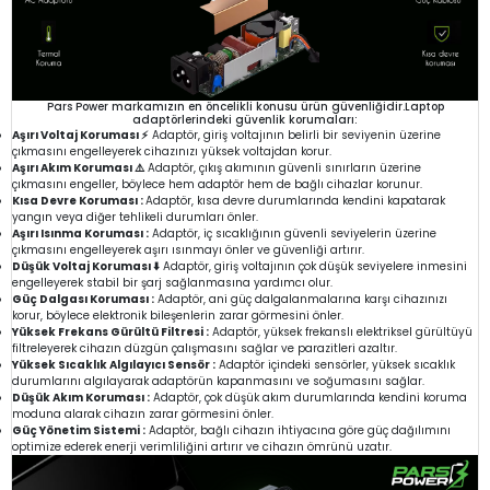
Pars Power markamızın en öncelikli konusu ürün güvenliğidir.Laptop
adaptörlerindeki güvenlik korumaları:
Aşırı Voltaj Koruması ⚡
Adaptör, giriş voltajının belirli bir seviyenin üzerine
çıkmasını engelleyerek cihazınızı yüksek voltajdan korur.
Aşırı Akım Koruması ⚠️
Adaptör, çıkış akımının güvenli sınırların üzerine
çıkmasını engeller, böylece hem adaptör hem de bağlı cihazlar korunur.
Kısa Devre Koruması :
Adaptör, kısa devre durumlarında kendini kapatarak
yangın veya diğer tehlikeli durumları önler.
Aşırı Isınma Koruması :
Adaptör, iç sıcaklığının güvenli seviyelerin üzerine
çıkmasını engelleyerek aşırı ısınmayı önler ve güvenliği artırır.
Düşük Voltaj Koruması ⬇️
Adaptör, giriş voltajının çok düşük seviyelere inmesini
engelleyerek stabil bir şarj sağlanmasına yardımcı olur.
Güç Dalgası Koruması :
Adaptör, ani güç dalgalanmalarına karşı cihazınızı
korur, böylece elektronik bileşenlerin zarar görmesini önler.
Yüksek Frekans Gürültü Filtresi :
Adaptör, yüksek frekanslı elektriksel gürültüyü
filtreleyerek cihazın düzgün çalışmasını sağlar ve parazitleri azaltır.
Yüksek Sıcaklık Algılayıcı Sensör :
Adaptör içindeki sensörler, yüksek sıcaklık
durumlarını algılayarak adaptörün kapanmasını ve soğumasını sağlar.
Düşük Akım Koruması :
Adaptör, çok düşük akım durumlarında kendini koruma
moduna alarak cihazın zarar görmesini önler.
Güç Yönetim Sistemi :
Adaptör, bağlı cihazın ihtiyacına göre güç dağılımını
optimize ederek enerji verimliliğini artırır ve cihazın ömrünü uzatır.