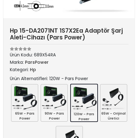
Hp 15-DA2071NT 1S7X2Ea Adaptör Şarj
Aleti-Cihazı (Pars Power)
Ürün Kodu:
689X54RA
Marka:
ParsPower
Kategori:
Hp
Ürün Alternatifleri: 120W - Pars Power
65W - Pars
90W - Pars
65W - Orijinal
120W - Pars
Power
Power
Üretici
Power