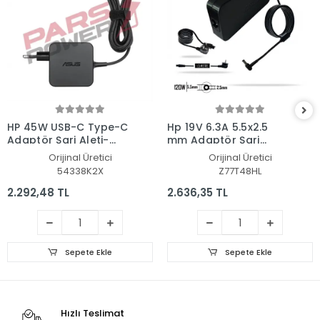
HP 45W USB-C Type-C
Hp 19V 6.3A 5.5x2.5
Adaptör Şarj Aleti-
mm Adaptör Şarj
Cihazı
Aleti-Cihazı
Orijinal Üretici
Orijinal Üretici
54338K2X
Z77T48HL
2.292,48 TL
2.636,35 TL
Sepete Ekle
Sepete Ekle
Hızlı Teslimat