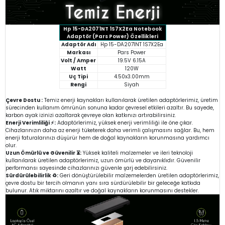
Hp 15-DA2071NT 1S7X2Ea Notebook
Adaptör (Pars Power) Özellikleri
Adaptör Adı
Hp 15-DA2071NT 1S7X2Ea
Markası
Pars Power
Volt / Amper
19.5V 6.15A
Watt
120W
Uç Tipi
4.50x3.00mm
Rengi
Siyah
Çevre Dostu :
Temiz enerji kaynakları kullanılarak üretilen adaptörlerimiz, üretim
sürecinden kullanım ömrünün sonuna kadar çevresel etkileri azaltır. Bu sayede,
karbon ayak izinizi azaltarak çevreye olan katkınızı artırabilirsiniz.
Enerji Verimliliği ⚡:
Adaptörlerimiz, yüksek enerji verimliliği ile öne çıkar.
Cihazlarınızın daha az enerji tüketerek daha verimli çalışmasını sağlar. Bu, hem
enerji faturalarınızı düşürür hem de doğal kaynakların korunmasına yardımcı
olur.
Uzun Ömürlü ve Güvenilir ⏳:
Yüksek kaliteli malzemeler ve ileri teknoloji
kullanılarak üretilen adaptörlerimiz, uzun ömürlü ve dayanıklıdır. Güvenilir
performansı sayesinde cihazlarınızı güvenle şarj edebilirsiniz.
Sürdürülebilirlik ♻️:
Geri dönüştürülebilir malzemelerden üretilen adaptörlerimiz,
çevre dostu bir tercih olmanın yanı sıra sürdürülebilir bir geleceğe katkıda
bulunur. Atık miktarını azaltır ve doğal kaynakların korunmasını destekler.