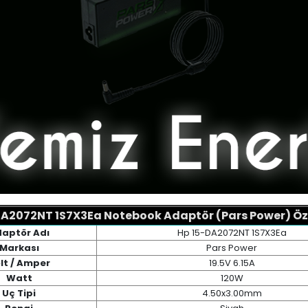
DA2072NT 1S7X3Ea Notebook Adaptör (Pars Power) Özel
aptör Adı
Hp 15-DA2072NT 1S7X3Ea
Markası
Pars Power
lt / Amper
19.5V 6.15A
Watt
120W
Uç Tipi
4.50x3.00mm