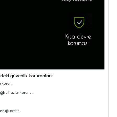
deki güvenlik korumaları:
n korur.
ğlı cihazlar korunur.
liği artırır.