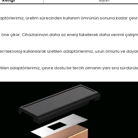
Rengi
Siyah
daptörlerimiz, üretim sürecinden kullanım ömrünün sonuna kadar çevrese
le öne çıkar. Cihazlarınızın daha az enerji tüketerek daha verimli çalış
eri teknoloji kullanılarak üretilen adaptörlerimiz, uzun ömürlü ve dayan
en adaptörlerimiz, çevre dostu bir tercih olmanın yanı sıra sürdürülebi