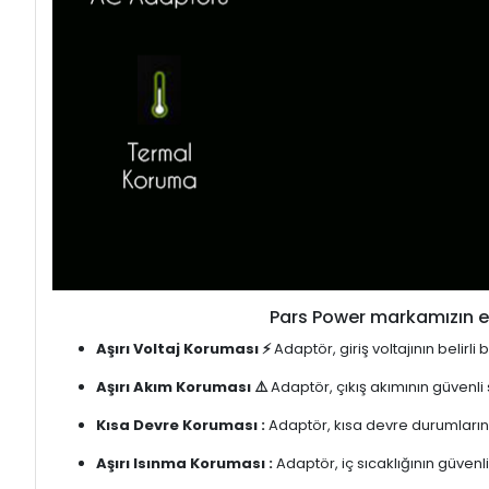
Pars Power markamızın en
Aşırı Voltaj Koruması ⚡
Adaptör, giriş voltajının belirl
Aşırı Akım Koruması ⚠️
Adaptör, çıkış akımının güvenli
Kısa Devre Koruması :
Adaptör, kısa devre durumlarınd
Aşırı Isınma Koruması :
Adaptör, iç sıcaklığının güvenli