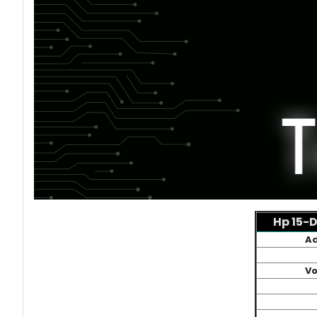
Hp 15-
Ad
Vo