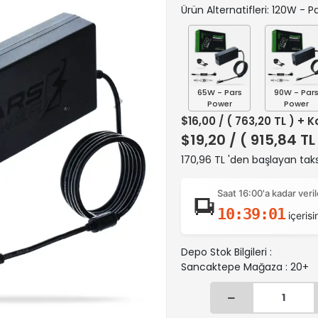
Ürün Alternatifleri: 120W - 
65W - Pars
90W - Par
Power
Power
$16,00
/ ( 763,20 TL ) + 
$19,20
/ ( 915,84 TL
170,96 TL 'den başlayan taks
Saat 16:00'a kadar ver
10:39:00
içerisi
Depo Stok Bilgileri :
Sancaktepe Mağaza : 20+