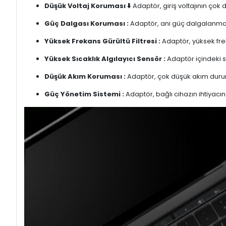
Düşük Voltaj Koruması ⬇️
Adaptör, giriş voltajının çok
Güç Dalgası Koruması :
Adaptör, ani güç dalgalanmalar
Yüksek Frekans Gürültü Filtresi :
Adaptör, yüksek freka
Yüksek Sıcaklık Algılayıcı Sensör :
Adaptör içindeki s
Düşük Akım Koruması :
Adaptör, çok düşük akım duru
Güç Yönetim Sistemi :
Adaptör, bağlı cihazın ihtiyacın