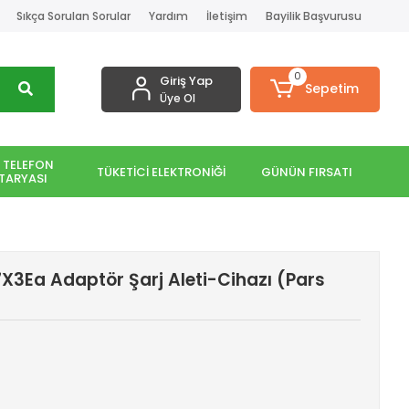
Sıkça Sorulan Sorular
Yardım
İletişim
Bayilik Başvurusu
0
Giriş Yap
Sepetim
Üye Ol
 TELEFON
TÜKETİCİ ELEKTRONİĞİ
GÜNÜN FIRSATI
TARYASI
X3Ea Adaptör Şarj Aleti-Cihazı (Pars