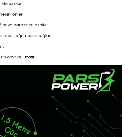
rdımcı olur.
mesini önler.
ar ve parazitleri azaltır.
sını ve soğumasını sağlar.
r.
azın ömrünü uzatır.