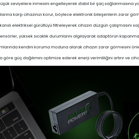
 düşük seviyelere inmesini engelleyerek stabil bir şarj sağlanmasına ya
ına karşı cihazınızı korur, böylece elektronik bileşenlerin zarar gör
nslı elektriksel gürültüyü filtreleyerek cihazın düzgün çalışmasını sağl
ensörler, yüksek sıcaklık durumlarını algılayarak adaptörün kapanma
mlarında kendini koruma moduna alarak cihazın zarar görmesini önle
a göre güç dağılımını optimize ederek enerji verimliliğini artırır ve cih