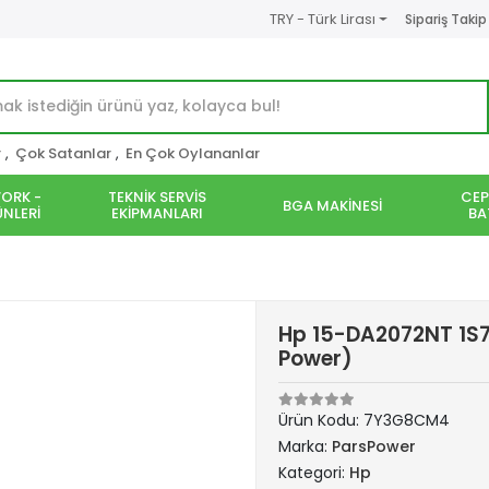
TRY - Türk Lirası
Sipariş Takip
r
,
Çok Satanlar
,
En Çok Oylananlar
ORK -
TEKNİK SERVİS
CEP
BGA MAKİNESİ
NLERİ
EKİPMANLARI
BA
Hp 15-DA2072NT 1S7
Power)
Ürün Kodu:
7Y3G8CM4
Marka:
ParsPower
Kategori:
Hp