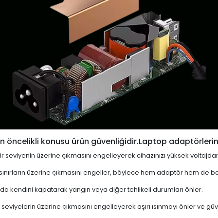
 öncelikli konusu ürün güvenliğidir.Laptop adaptörlerin
i bir seviyenin üzerine çıkmasını engelleyerek cihazınızı yüksek voltajda
 sınırların üzerine çıkmasını engeller, böylece hem adaptör hem de ba
a kendini kapatarak yangın veya diğer tehlikeli durumları önler.
 seviyelerin üzerine çıkmasını engelleyerek aşırı ısınmayı önler ve güven