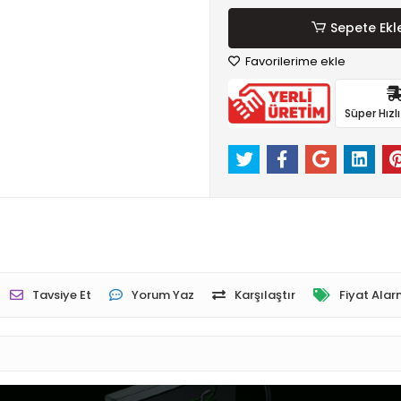
Sepete Ekl
Favorilerime ekle
Süper Hızl
Tavsiye Et
Yorum Yaz
Karşılaştır
Fiyat Alar