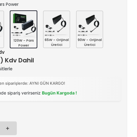
Pars Power
s
65W - Orijinal
90W - Orijinal
120W - Pars
Üretici
Üretici
Power
Kdv
 ) Kdv Dahil
itlerle
ilen siparişlerde: AYNI GÜN KARGO!
nde sipariş verirseniz
Bugün Kargoda !