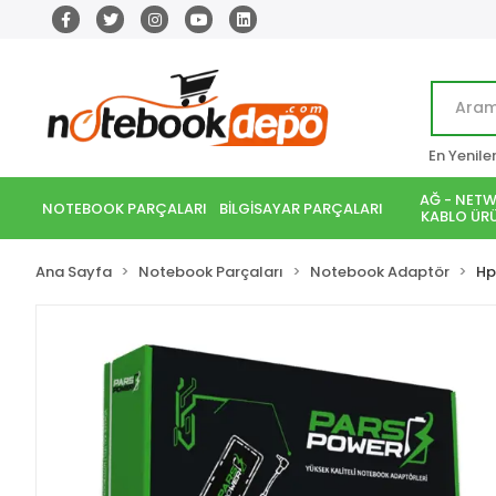
En Yenile
AĞ - NETW
NOTEBOOK PARÇALARI
BİLGİSAYAR PARÇALARI
KABLO ÜRÜ
Ana Sayfa
Notebook Parçaları
Notebook Adaptör
Hp