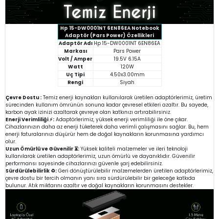
Hp 15-DW0001NT 6EN86EA Notebook
Adaptör (Pars Power) Özellikleri
Adaptör Adı
Hp 15-DW0001NT 6EN86EA
Markası
Pars Power
Volt / Amper
19.5V 6.15A
Watt
120W
Uç Tipi
4.50x3.00mm
Rengi
Siyah
Çevre Dostu :
Temiz enerji kaynakları kullanılarak üretilen adaptörlerimiz, üretim
sürecinden kullanım ömrünün sonuna kadar çevresel etkileri azaltır. Bu sayede,
karbon ayak izinizi azaltarak çevreye olan katkınızı artırabilirsiniz.
Enerji Verimliliği ⚡:
Adaptörlerimiz, yüksek enerji verimliliği ile öne çıkar.
Cihazlarınızın daha az enerji tüketerek daha verimli çalışmasını sağlar. Bu, hem
enerji faturalarınızı düşürür hem de doğal kaynakların korunmasına yardımcı
olur.
Uzun Ömürlü ve Güvenilir ⏳:
Yüksek kaliteli malzemeler ve ileri teknoloji
kullanılarak üretilen adaptörlerimiz, uzun ömürlü ve dayanıklıdır. Güvenilir
performansı sayesinde cihazlarınızı güvenle şarj edebilirsiniz.
Sürdürülebilirlik ♻️:
Geri dönüştürülebilir malzemelerden üretilen adaptörlerimiz,
çevre dostu bir tercih olmanın yanı sıra sürdürülebilir bir geleceğe katkıda
bulunur. Atık miktarını azaltır ve doğal kaynakların korunmasını destekler.