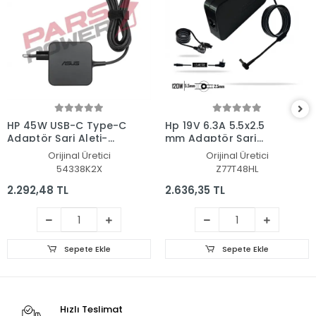
HP 45W USB-C Type-C
Hp 19V 6.3A 5.5x2.5
Adaptör Şarj Aleti-
mm Adaptör Şarj
Cihazı
Aleti-Cihazı
Orijinal Üretici
Orijinal Üretici
54338K2X
Z77T48HL
2.292,48 TL
2.636,35 TL
Sepete Ekle
Sepete Ekle
Hızlı Teslimat