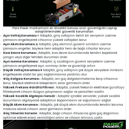
Pars Power markamızın en öncelikli konusu ürün güvenliğidir.Laptop
adaptörlerindeki güvenlik korumaları:
Aşırı Voltaj Koruması ⚡
Adaptör, giriş voltajının belirli bir seviyenin üzerine
çıkmasını engelleyerek cihazınızı yüksek voltajdan korur.
Aşırı Akım Koruması ⚠️
Adaptör, çıkış akımının güvenli sınırların üzerine
çıkmasını engeller, böylece hem adaptör hem de bağlı cihazlar korunur.
Kısa Devre Koruması :
Adaptör, kısa devre durumlarında kendini kapatarak
yangın veya diğer tehlikeli durumları önler.
Aşırı Isınma Koruması :
Adaptör, iç sıcaklığının güvenli seviyelerin üzerine
çıkmasını engelleyerek aşırı ısınmayı önler ve güvenliği artırır.
Düşük Voltaj Koruması ⬇️
Adaptör, giriş voltajının çok düşük seviyelere inmesini
engelleyerek stabil bir şarj sağlanmasına yardımcı olur.
Güç Dalgası Koruması :
Adaptör, ani güç dalgalanmalarına karşı cihazınızı
korur, böylece elektronik bileşenlerin zarar görmesini önler.
Yüksek Frekans Gürültü Filtresi :
Adaptör, yüksek frekanslı elektriksel gürültüyü
filtreleyerek cihazın düzgün çalışmasını sağlar ve parazitleri azaltır.
Yüksek Sıcaklık Algılayıcı Sensör :
Adaptör içindeki sensörler, yüksek sıcaklık
durumlarını algılayarak adaptörün kapanmasını ve soğumasını sağlar.
Düşük Akım Koruması :
Adaptör, çok düşük akım durumlarında kendini koruma
moduna alarak cihazın zarar görmesini önler.
Güç Yönetim Sistemi :
Adaptör, bağlı cihazın ihtiyacına göre güç dağılımını
optimize ederek enerji verimliliğini artırır ve cihazın ömrünü uzatır.