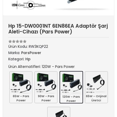
Hp 15-DW0001NT 6EN86EA Adaptör Şarj
Aleti-Cihazı (Pars Power)
Ürün Kodu:
RW3KQP22
Marka:
ParsPower
Kategori:
Hp
Ürün Alternatifleri: 120W - Pars Power
65W - Pars
90W - Pars
65W - Orijinal
120W - Pars
Power
Power
Üretici
Power