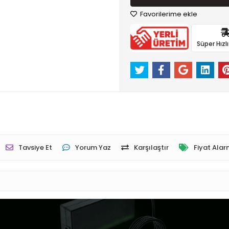
Favorilerime ekle
Süper Hızl
Tavsiye Et
Yorum Yaz
Karşılaştır
Fiyat Alar