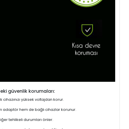
eki güvenlik korumaları:
ek cihazınızı yüksek voltajdan korur.
hem adaptör hem de bağlı cihazlar korunur.
er tehlikeli durumları önler.