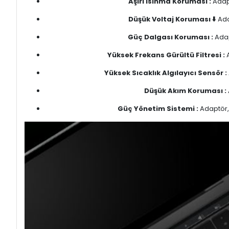
Aşırı Isınma Koruması :
Adapt
Düşük Voltaj Koruması ⬇️
Ada
Güç Dalgası Koruması :
Adap
Yüksek Frekans Gürültü Filtresi :
A
Yüksek Sıcaklık Algılayıcı Sensör :
Düşük Akım Koruması :
Güç Yönetim Sistemi :
Adaptör, 