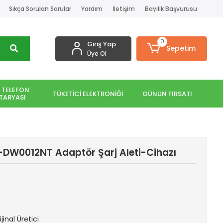
Sıkça Sorulan Sorular
Yardım
İletişim
Bayilik Başvurusu
0
Giriş Yap
Sepetim
Üye Ol
 TELEFON
TÜKETİCİ ELEKTRONİĞİ
GÜNÜN FIRSATI
TARYASI
-DW0012NT Adaptör Şarj Aleti-Cihazı
jinal Üretici