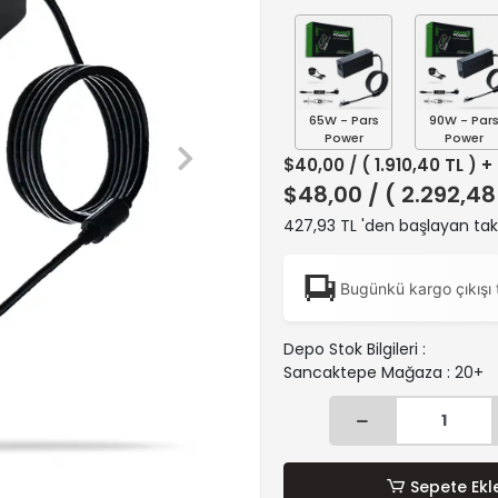
65W - Pars
90W - Par
Power
Power
$40,00
/ ( 1.910,40 TL ) 
$48,00
/ ( 2.292,48
427,93 TL 'den başlayan taks
Bugünkü kargo çıkışı 
Depo Stok Bilgileri :
Sancaktepe Mağaza : 20+
Sepete Ekl