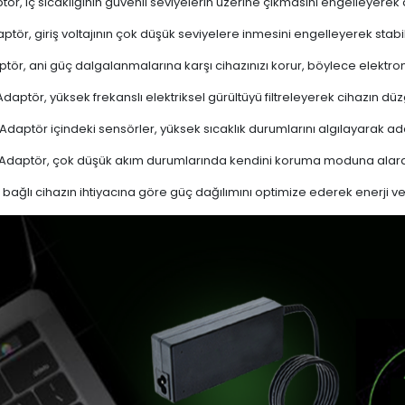
ör, iç sıcaklığının güvenli seviyelerin üzerine çıkmasını engelleyerek aşı
ptör, giriş voltajının çok düşük seviyelere inmesini engelleyerek stabi
tör, ani güç dalgalanmalarına karşı cihazınızı korur, böylece elektron
daptör, yüksek frekanslı elektriksel gürültüyü filtreleyerek cihazın düz
Adaptör içindeki sensörler, yüksek sıcaklık durumlarını algılayarak 
Adaptör, çok düşük akım durumlarında kendini koruma moduna alarak
bağlı cihazın ihtiyacına göre güç dağılımını optimize ederek enerji verim