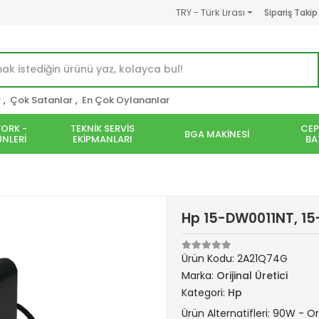
TRY - Türk Lirası
Sipariş Takip
r
,
Çok Satanlar
,
En Çok Oylananlar
ORK -
TEKNİK SERVİS
CEP
BGA MAKİNESİ
NLERİ
EKİPMANLARI
BA
Hp 15-DW0011NT, 15
Ürün Kodu:
2A21Q74G
Marka:
Orijinal Üretici
Kategori:
Hp
Ürün Alternatifleri: 90W - Ori