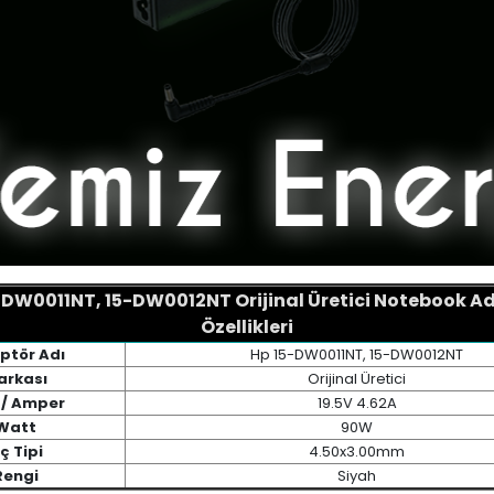
-DW0011NT, 15-DW0012NT Orijinal Üretici Notebook A
Özellikleri
ptör Adı
Hp 15-DW0011NT, 15-DW0012NT
arkası
Orijinal Üretici
 / Amper
19.5V 4.62A
Watt
90W
ç Tipi
4.50x3.00mm
Rengi
Siyah