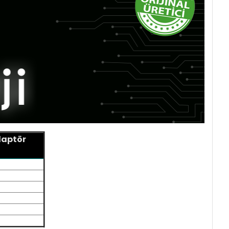
daptör