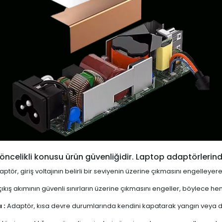
öncelikli konusu ürün güvenliğidir. Laptop adaptörlerind
ptör, giriş voltajının belirli bir seviyenin üzerine çıkmasını engelleyer
ıkış akımının güvenli sınırların üzerine çıkmasını engeller, böylece 
 :
Adaptör, kısa devre durumlarında kendini kapatarak yangın veya diğ