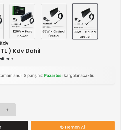
s
120W - Pars
65W - Orijinal
90W - Orijinal
Power
Üretici
Üretici
+ Kdv
 TL ) Kdv Dahil
itlerle
tamamlandı. Siparişiniz
Pazartesi
kargolanacaktır.
e
Hemen Al