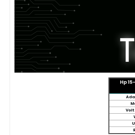
Hp 15
Ada
M
Volt
U