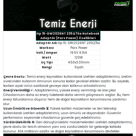
Hp 15-DW2026NT 235Q7Ea Notebook
Adaptör (Pars Power) Özellikleri
Adaptör Adı
Hp 15-DW2026NT 235Q7Ea
Markası
Pars Power
Volt / Amper
19.5V 6.15A
Watt
120W
Uç Tipi
4.50x3.00mm
Rengi
Siyah
Çevre Dostu :
Temiz enerji kaynakları kullanılarak üretilen adaptörlerimiz, üretim
sürecinden kullanım ömrünün sonuna kadar çevresel etkileri azaltır. Bu sayede,
karbon ayak izinizi azaltarak çevreye olan katkınızı artırabilirsiniz.
Enerji Verimliliği ⚡:
Adaptörlerimiz, yüksek enerji verimliliği ile öne çıkar.
Cihazlarınızın daha az enerji tüketerek daha verimli çalışmasını sağlar. Bu, hem
enerji faturalarınızı düşürür hem de doğal kaynakların korunmasına yardımcı
olur.
Uzun Ömürlü ve Güvenilir ⏳:
Yüksek kaliteli malzemeler ve ileri teknoloji
kullanılarak üretilen adaptörlerimiz, uzun ömürlü ve dayanıklıdır. Güvenilir
performansı sayesinde cihazlarınızı güvenle şarj edebilirsiniz.
Sürdürülebilirlik ♻️:
Geri dönüştürülebilir malzemelerden üretilen adaptörlerimiz,
çevre dostu bir tercih olmanın yanı sıra sürdürülebilir bir geleceğe katkıda
bulunur. Atık miktarını azaltır ve doğal kaynakların korunmasını destekler.