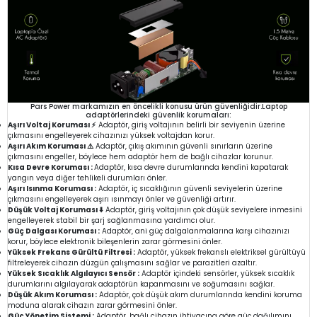
Pars Power markamızın en öncelikli konusu ürün güvenliğidir.Laptop
adaptörlerindeki güvenlik korumaları:
Aşırı Voltaj Koruması ⚡
Adaptör, giriş voltajının belirli bir seviyenin üzerine
çıkmasını engelleyerek cihazınızı yüksek voltajdan korur.
Aşırı Akım Koruması ⚠️
Adaptör, çıkış akımının güvenli sınırların üzerine
çıkmasını engeller, böylece hem adaptör hem de bağlı cihazlar korunur.
Kısa Devre Koruması :
Adaptör, kısa devre durumlarında kendini kapatarak
yangın veya diğer tehlikeli durumları önler.
Aşırı Isınma Koruması :
Adaptör, iç sıcaklığının güvenli seviyelerin üzerine
çıkmasını engelleyerek aşırı ısınmayı önler ve güvenliği artırır.
Düşük Voltaj Koruması ⬇️
Adaptör, giriş voltajının çok düşük seviyelere inmesini
engelleyerek stabil bir şarj sağlanmasına yardımcı olur.
Güç Dalgası Koruması :
Adaptör, ani güç dalgalanmalarına karşı cihazınızı
korur, böylece elektronik bileşenlerin zarar görmesini önler.
Yüksek Frekans Gürültü Filtresi :
Adaptör, yüksek frekanslı elektriksel gürültüyü
filtreleyerek cihazın düzgün çalışmasını sağlar ve parazitleri azaltır.
Yüksek Sıcaklık Algılayıcı Sensör :
Adaptör içindeki sensörler, yüksek sıcaklık
durumlarını algılayarak adaptörün kapanmasını ve soğumasını sağlar.
Düşük Akım Koruması :
Adaptör, çok düşük akım durumlarında kendini koruma
moduna alarak cihazın zarar görmesini önler.
Güç Yönetim Sistemi :
Adaptör, bağlı cihazın ihtiyacına göre güç dağılımını