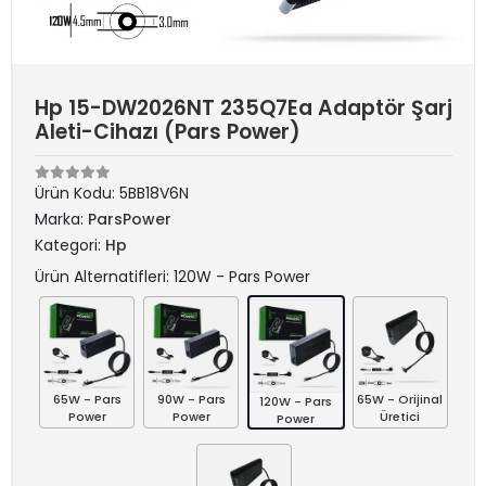
Hp 15-DW2026NT 235Q7Ea Adaptör Şarj
Aleti-Cihazı (Pars Power)
Ürün Kodu:
5BB18V6N
Marka:
ParsPower
Kategori:
Hp
Ürün Alternatifleri: 120W - Pars Power
65W - Pars
90W - Pars
65W - Orijinal
120W - Pars
Power
Power
Üretici
Power