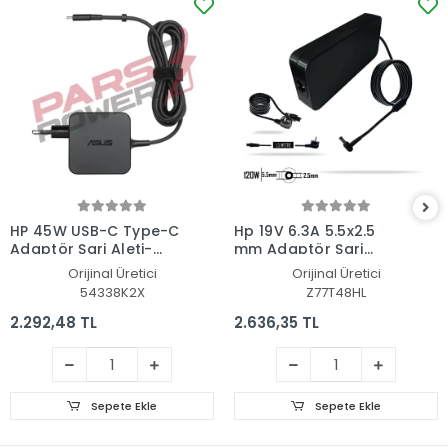
HP 45W USB-C Type-C
Hp 19V 6.3A 5.5x2.5
Adaptör Şarj Aleti-
mm Adaptör Şarj
Cihazı
Aleti-Cihazı
Orijinal Üretici
Orijinal Üretici
54338K2X
Z77T48HL
2.292,48 TL
2.636,35 TL
Sepete Ekle
Sepete Ekle