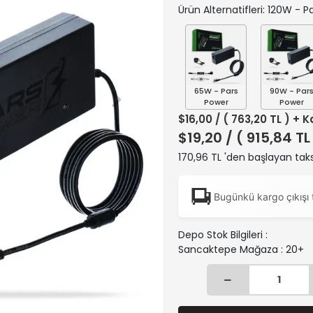
Ürün Alternatifleri: 120W - 
65W - Pars
90W - Par
Power
Power
$16,00
/ ( 763,20 TL ) + 
$19,20
/ ( 915,84 TL
170,96 TL 'den başlayan taks
Bugünkü kargo çıkışı 
Depo Stok Bilgileri :
Sancaktepe Mağaza : 20+