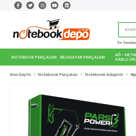
En Yenile
AĞ - NETW
NOTEBOOK PARÇALARI
BİLGİSAYAR PARÇALARI
KABLO ÜRÜ
Ana Sayfa
Notebook Parçaları
Notebook Adaptör
Hp