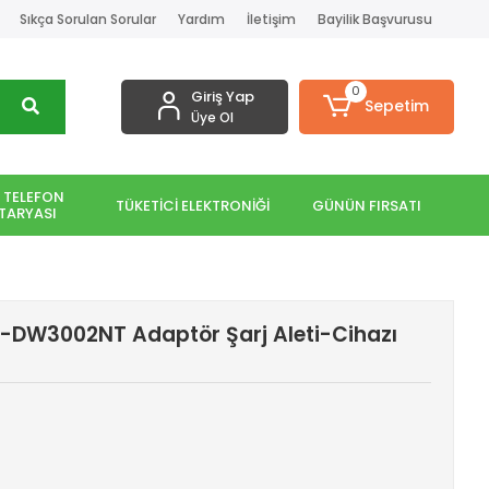
Sıkça Sorulan Sorular
Yardım
İletişim
Bayilik Başvurusu
0
Giriş Yap
Sepetim
Üye Ol
 TELEFON
TÜKETİCİ ELEKTRONİĞİ
GÜNÜN FIRSATI
TARYASI
-DW3002NT Adaptör Şarj Aleti-Cihazı