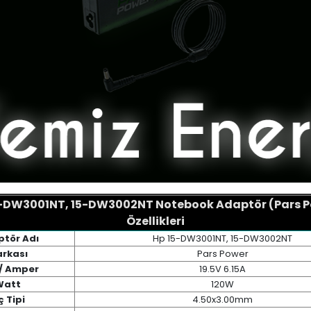
5-DW3001NT, 15-DW3002NT Notebook Adaptör (Pars P
Özellikleri
tör Adı
Hp 15-DW3001NT, 15-DW3002NT
rkası
Pars Power
 / Amper
19.5V 6.15A
Watt
120W
ç Tipi
4.50x3.00mm