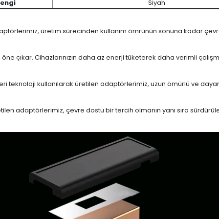
engi
Siyah
daptörlerimiz, üretim sürecinden kullanım ömrünün sonuna kadar çevrese
le öne çıkar. Cihazlarınızın daha az enerji tüketerek daha verimli çalış
eri teknoloji kullanılarak üretilen adaptörlerimiz, uzun ömürlü ve dayan
en adaptörlerimiz, çevre dostu bir tercih olmanın yanı sıra sürdürülebi