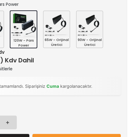
Pars Power
s
65W - Orijinal
90W - Orijinal
120W - Pars
Üretici
Üretici
Power
Kdv
 ) Kdv Dahil
itlerle
tamamlandı. Siparişiniz
Cuma
kargolanacaktır.