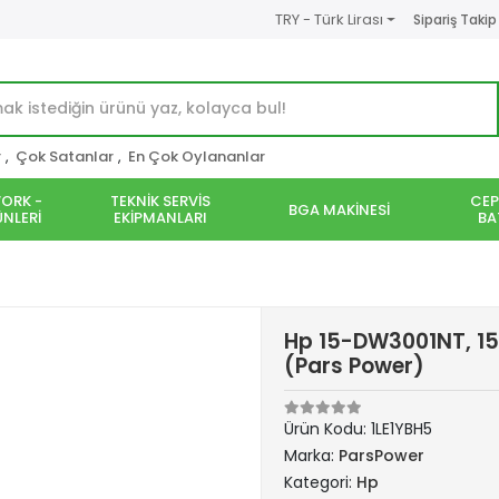
TRY - Türk Lirası
Sipariş Takip
r
,
Çok Satanlar
,
En Çok Oylananlar
ORK -
TEKNİK SERVİS
CEP
BGA MAKİNESİ
NLERİ
EKİPMANLARI
BA
Hp 15-DW3001NT, 15
(Pars Power)
Ürün Kodu:
1LE1YBH5
Marka:
ParsPower
Kategori:
Hp