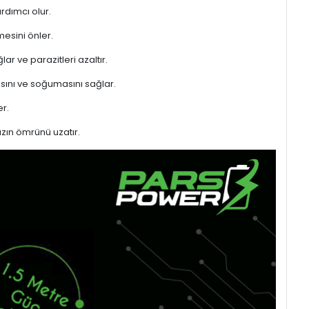
rdımcı olur.
mesini önler.
ar ve parazitleri azaltır.
sını ve soğumasını sağlar.
r.
azın ömrünü uzatır.