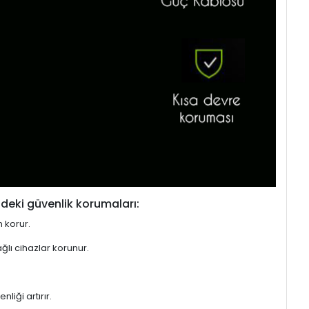
deki güvenlik korumaları:
n korur.
ğlı cihazlar korunur.
liği artırır.