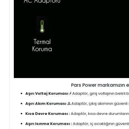
Pars Power markamızın en
Aşırı Voltaj Koruması ⚡
Adaptör, giriş voltajının belirl
Aşırı Akım Koruması ⚠️
Adaptör, çıkış akımının güvenli
Kısa Devre Koruması :
Adaptör, kısa devre durumlarınd
Aşırı Isınma Koruması :
Adaptör, iç sıcaklığının güvenli