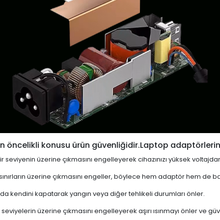
 öncelikli konusu ürün güvenliğidir.Laptop adaptörlerin
i bir seviyenin üzerine çıkmasını engelleyerek cihazınızı yüksek voltajda
 sınırların üzerine çıkmasını engeller, böylece hem adaptör hem de ba
a kendini kapatarak yangın veya diğer tehlikeli durumları önler.
 seviyelerin üzerine çıkmasını engelleyerek aşırı ısınmayı önler ve güven