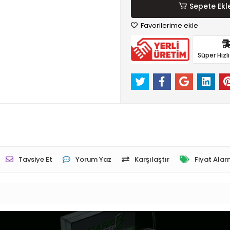
Sepete Ekl
Favorilerime ekle
Süper Hızl
Tavsiye Et
Yorum Yaz
Karşılaştır
Fiyat Alar