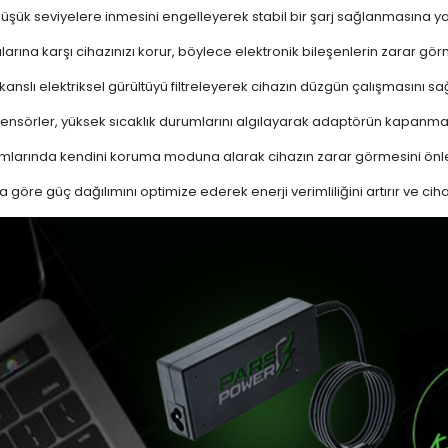
 düşük seviyelere inmesini engelleyerek stabil bir şarj sağlanmasına ya
ına karşı cihazınızı korur, böylece elektronik bileşenlerin zarar gör
nslı elektriksel gürültüyü filtreleyerek cihazın düzgün çalışmasını sağl
ensörler, yüksek sıcaklık durumlarını algılayarak adaptörün kapanma
mlarında kendini koruma moduna alarak cihazın zarar görmesini önle
a göre güç dağılımını optimize ederek enerji verimliliğini artırır ve cih