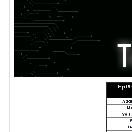
Hp 1
Adap
Ma
Volt
U