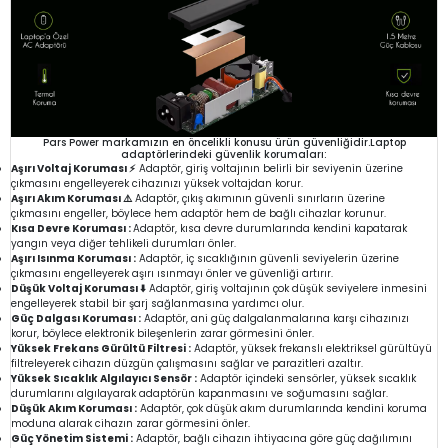
Pars Power markamızın en öncelikli konusu ürün güvenliğidir.Laptop
adaptörlerindeki güvenlik korumaları:
Aşırı Voltaj Koruması ⚡
Adaptör, giriş voltajının belirli bir seviyenin üzerine
çıkmasını engelleyerek cihazınızı yüksek voltajdan korur.
Aşırı Akım Koruması ⚠️
Adaptör, çıkış akımının güvenli sınırların üzerine
çıkmasını engeller, böylece hem adaptör hem de bağlı cihazlar korunur.
Kısa Devre Koruması :
Adaptör, kısa devre durumlarında kendini kapatarak
yangın veya diğer tehlikeli durumları önler.
Aşırı Isınma Koruması :
Adaptör, iç sıcaklığının güvenli seviyelerin üzerine
çıkmasını engelleyerek aşırı ısınmayı önler ve güvenliği artırır.
Düşük Voltaj Koruması ⬇️
Adaptör, giriş voltajının çok düşük seviyelere inmesini
engelleyerek stabil bir şarj sağlanmasına yardımcı olur.
Güç Dalgası Koruması :
Adaptör, ani güç dalgalanmalarına karşı cihazınızı
korur, böylece elektronik bileşenlerin zarar görmesini önler.
Yüksek Frekans Gürültü Filtresi :
Adaptör, yüksek frekanslı elektriksel gürültüyü
filtreleyerek cihazın düzgün çalışmasını sağlar ve parazitleri azaltır.
Yüksek Sıcaklık Algılayıcı Sensör :
Adaptör içindeki sensörler, yüksek sıcaklık
durumlarını algılayarak adaptörün kapanmasını ve soğumasını sağlar.
Düşük Akım Koruması :
Adaptör, çok düşük akım durumlarında kendini koruma
moduna alarak cihazın zarar görmesini önler.
Güç Yönetim Sistemi :
Adaptör, bağlı cihazın ihtiyacına göre güç dağılımını