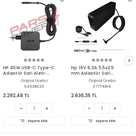
HP 45W USB-C Type-C
Hp 19V 6.3A 5.5x2.5
Adaptör Şarj Aleti-
mm Adaptör Şarj
Cihazı
Aleti-Cihazı
Orijinal Üretici
Orijinal Üretici
54338K2X
Z77T48HL
2.292,48 TL
2.636,35 TL
Sepete Ekle
Sepete Ekle