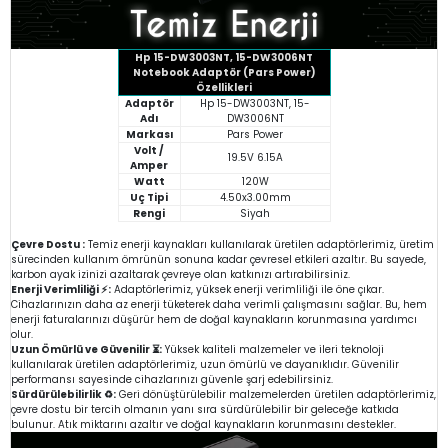
Hp 15-DW3003NT, 15-DW3006NT
Notebook Adaptör (Pars Power)
Özellikleri
Adaptör
Hp 15-DW3003NT, 15-
Adı
DW3006NT
Markası
Pars Power
Volt /
19.5V 6.15A
Amper
Watt
120W
Uç Tipi
4.50x3.00mm
Rengi
Siyah
Çevre Dostu :
Temiz enerji kaynakları kullanılarak üretilen adaptörlerimiz, üretim
sürecinden kullanım ömrünün sonuna kadar çevresel etkileri azaltır. Bu sayede,
karbon ayak izinizi azaltarak çevreye olan katkınızı artırabilirsiniz.
Enerji Verimliliği ⚡:
Adaptörlerimiz, yüksek enerji verimliliği ile öne çıkar.
Cihazlarınızın daha az enerji tüketerek daha verimli çalışmasını sağlar. Bu, hem
enerji faturalarınızı düşürür hem de doğal kaynakların korunmasına yardımcı
olur.
Uzun Ömürlü ve Güvenilir ⏳:
Yüksek kaliteli malzemeler ve ileri teknoloji
kullanılarak üretilen adaptörlerimiz, uzun ömürlü ve dayanıklıdır. Güvenilir
performansı sayesinde cihazlarınızı güvenle şarj edebilirsiniz.
Sürdürülebilirlik ♻️:
Geri dönüştürülebilir malzemelerden üretilen adaptörlerimiz,
çevre dostu bir tercih olmanın yanı sıra sürdürülebilir bir geleceğe katkıda
bulunur. Atık miktarını azaltır ve doğal kaynakların korunmasını destekler.