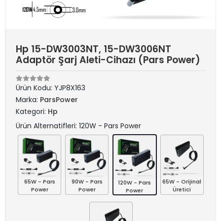
Hp 15-DW3003NT, 15-DW3006NT
Adaptör Şarj Aleti-Cihazı (Pars Power)
Ürün Kodu:
YJP8X163
Marka:
ParsPower
Kategori:
Hp
Ürün Alternatifleri: 120W - Pars Power
65W - Pars
90W - Pars
65W - Orijinal
120W - Pars
Power
Power
Üretici
Power