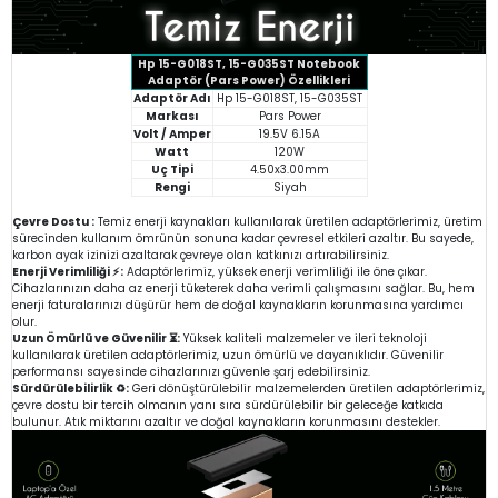
Hp 15-G018ST, 15-G035ST Notebook
Adaptör (Pars Power) Özellikleri
Adaptör Adı
Hp 15-G018ST, 15-G035ST
Markası
Pars Power
Volt / Amper
19.5V 6.15A
Watt
120W
Uç Tipi
4.50x3.00mm
Rengi
Siyah
Çevre Dostu :
Temiz enerji kaynakları kullanılarak üretilen adaptörlerimiz, üretim
sürecinden kullanım ömrünün sonuna kadar çevresel etkileri azaltır. Bu sayede,
karbon ayak izinizi azaltarak çevreye olan katkınızı artırabilirsiniz.
Enerji Verimliliği ⚡:
Adaptörlerimiz, yüksek enerji verimliliği ile öne çıkar.
Cihazlarınızın daha az enerji tüketerek daha verimli çalışmasını sağlar. Bu, hem
enerji faturalarınızı düşürür hem de doğal kaynakların korunmasına yardımcı
olur.
Uzun Ömürlü ve Güvenilir ⏳:
Yüksek kaliteli malzemeler ve ileri teknoloji
kullanılarak üretilen adaptörlerimiz, uzun ömürlü ve dayanıklıdır. Güvenilir
performansı sayesinde cihazlarınızı güvenle şarj edebilirsiniz.
Sürdürülebilirlik ♻️:
Geri dönüştürülebilir malzemelerden üretilen adaptörlerimiz,
çevre dostu bir tercih olmanın yanı sıra sürdürülebilir bir geleceğe katkıda
bulunur. Atık miktarını azaltır ve doğal kaynakların korunmasını destekler.