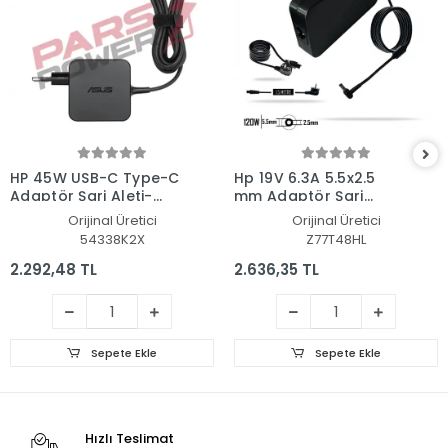
HP 45W USB-C Type-C
Hp 19V 6.3A 5.5x2.5
Adaptör Şarj Aleti-
mm Adaptör Şarj
Cihazı
Aleti-Cihazı
Orijinal Üretici
Orijinal Üretici
54338K2X
Z77T48HL
2.292,48 TL
2.636,35 TL
Sepete Ekle
Sepete Ekle
Hızlı Teslimat