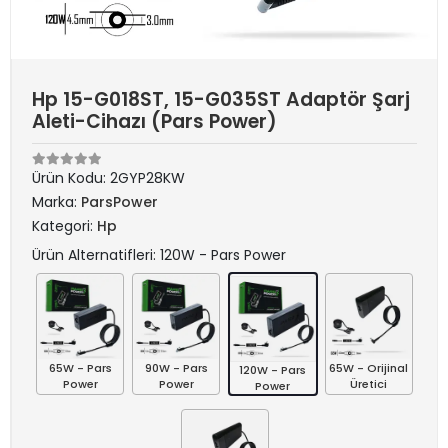
Hp 15-G018ST, 15-G035ST Adaptör Şarj
Aleti-Cihazı (Pars Power)
Ürün Kodu:
2GYP28KW
Marka:
ParsPower
Kategori:
Hp
Ürün Alternatifleri: 120W - Pars Power
65W - Pars
90W - Pars
65W - Orijinal
120W - Pars
Power
Power
Üretici
Power