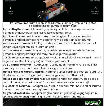
Pars Power markamızın en öncelikli konusu ürün güvenliğidir.Laptop
adaptörlerindeki güvenlik korumaları:
Aşırı Voltaj Koruması ⚡
Adaptör, giriş voltajının belirli bir seviyenin üzerine
çıkmasını engelleyerek cihazınızı yüksek voltajdan korur.
Aşırı Akım Koruması ⚠️
Adaptör, çıkış akımının güvenli sınırların üzerine
çıkmasını engeller, böylece hem adaptör hem de bağlı cihazlar korunur.
Kısa Devre Koruması :
Adaptör, kısa devre durumlarında kendini kapatarak
yangın veya diğer tehlikeli durumları önler.
Aşırı Isınma Koruması :
Adaptör, iç sıcaklığının güvenli seviyelerin üzerine
çıkmasını engelleyerek aşırı ısınmayı önler ve güvenliği artırır.
Düşük Voltaj Koruması ⬇️
Adaptör, giriş voltajının çok düşük seviyelere inmesini
engelleyerek stabil bir şarj sağlanmasına yardımcı olur.
Güç Dalgası Koruması :
Adaptör, ani güç dalgalanmalarına karşı cihazınızı
korur, böylece elektronik bileşenlerin zarar görmesini önler.
Yüksek Frekans Gürültü Filtresi :
Adaptör, yüksek frekanslı elektriksel gürültüyü
filtreleyerek cihazın düzgün çalışmasını sağlar ve parazitleri azaltır.
Yüksek Sıcaklık Algılayıcı Sensör :
Adaptör içindeki sensörler, yüksek sıcaklık
durumlarını algılayarak adaptörün kapanmasını ve soğumasını sağlar.
Düşük Akım Koruması :
Adaptör, çok düşük akım durumlarında kendini koruma
moduna alarak cihazın zarar görmesini önler.
Güç Yönetim Sistemi :
Adaptör, bağlı cihazın ihtiyacına göre güç dağılımını
optimize ederek enerji verimliliğini artırır ve cihazın ömrünü uzatır.