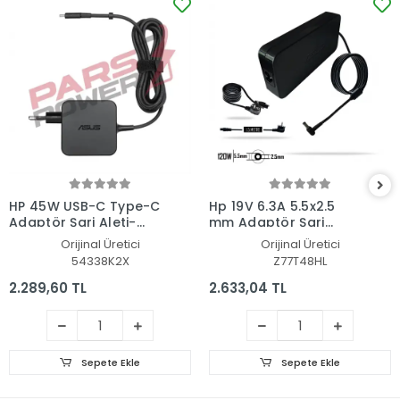
HP 45W USB-C Type-C
Hp 19V 6.3A 5.5x2.5
Adaptör Şarj Aleti-
mm Adaptör Şarj
Cihazı
Aleti-Cihazı
Orijinal Üretici
Orijinal Üretici
54338K2X
Z77T48HL
2.289,60 TL
2.633,04 TL
Sepete Ekle
Sepete Ekle