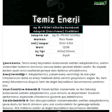
Hp 15-P150NT K0X41Ea Notebook
Adaptör (Pars Power) Özellikleri
Adaptör Adı
Hp 15-P150NT K0X41Ea
Markası
Pars Power
Volt / Amper
19.5V 6.15A
Watt
120W
Uç Tipi
4.50x3.00mm
Rengi
Siyah
Çevre Dostu :
Temiz enerji kaynakları kullanılarak üretilen adaptörlerimiz, üretim
sürecinden kullanım ömrünün sonuna kadar çevresel etkileri azaltır. Bu sayede,
karbon ayak izinizi azaltarak çevreye olan katkınızı artırabilirsiniz.
Enerji Verimliliği ⚡:
Adaptörlerimiz, yüksek enerji verimliliği ile öne çıkar.
Cihazlarınızın daha az enerji tüketerek daha verimli çalışmasını sağlar. Bu, hem
enerji faturalarınızı düşürür hem de doğal kaynakların korunmasına yardımcı
olur.
Uzun Ömürlü ve Güvenilir ⏳:
Yüksek kaliteli malzemeler ve ileri teknoloji
kullanılarak üretilen adaptörlerimiz, uzun ömürlü ve dayanıklıdır. Güvenilir
performansı sayesinde cihazlarınızı güvenle şarj edebilirsiniz.
Sürdürülebilirlik ♻️:
Geri dönüştürülebilir malzemelerden üretilen adaptörlerimiz,
çevre dostu bir tercih olmanın yanı sıra sürdürülebilir bir geleceğe katkıda
bulunur. Atık miktarını azaltır ve doğal kaynakların korunmasını destekler.