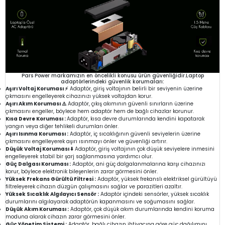
Pars Power markamızın en öncelikli konusu ürün güvenliğidir.Laptop
adaptörlerindeki güvenlik korumaları:
Aşırı Voltaj Koruması ⚡
Adaptör, giriş voltajının belirli bir seviyenin üzerine
çıkmasını engelleyerek cihazınızı yüksek voltajdan korur.
Aşırı Akım Koruması ⚠️
Adaptör, çıkış akımının güvenli sınırların üzerine
çıkmasını engeller, böylece hem adaptör hem de bağlı cihazlar korunur.
Kısa Devre Koruması :
Adaptör, kısa devre durumlarında kendini kapatarak
yangın veya diğer tehlikeli durumları önler.
Aşırı Isınma Koruması :
Adaptör, iç sıcaklığının güvenli seviyelerin üzerine
çıkmasını engelleyerek aşırı ısınmayı önler ve güvenliği artırır.
Düşük Voltaj Koruması ⬇️
Adaptör, giriş voltajının çok düşük seviyelere inmesini
engelleyerek stabil bir şarj sağlanmasına yardımcı olur.
Güç Dalgası Koruması :
Adaptör, ani güç dalgalanmalarına karşı cihazınızı
korur, böylece elektronik bileşenlerin zarar görmesini önler.
Yüksek Frekans Gürültü Filtresi :
Adaptör, yüksek frekanslı elektriksel gürültüyü
filtreleyerek cihazın düzgün çalışmasını sağlar ve parazitleri azaltır.
Yüksek Sıcaklık Algılayıcı Sensör :
Adaptör içindeki sensörler, yüksek sıcaklık
durumlarını algılayarak adaptörün kapanmasını ve soğumasını sağlar.
Düşük Akım Koruması :
Adaptör, çok düşük akım durumlarında kendini koruma
moduna alarak cihazın zarar görmesini önler.
Güç Yönetim Sistemi :
Adaptör, bağlı cihazın ihtiyacına göre güç dağılımını