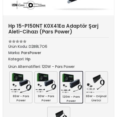
Hp 15-P150NT K0X41Ea Adaptör Şarj
Aleti-Cihazı (Pars Power)
Ürün Kodu:
D2B8L7O6
Marka:
ParsPower
Kategori:
Hp
Ürün Alternatifleri: 120W - Pars Power
65W - Pars
90W - Pars
65W - Orijinal
120W - Pars
Power
Power
Üretici
Power