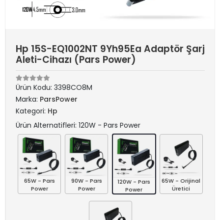
Hp 15S-EQ1002NT 9Yh95Ea Adaptör Şarj
Aleti-Cihazı (Pars Power)
Ürün Kodu:
3398CO8M
Marka:
ParsPower
Kategori:
Hp
Ürün Alternatifleri: 120W - Pars Power
65W - Pars
90W - Pars
65W - Orijinal
120W - Pars
Power
Power
Üretici
Power