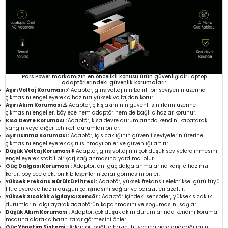
Pars Power markamızın en öncelikli konusu ürün güvenliğidir.Laptop
adaptörlerindeki güvenlik korumaları:
Aşırı Voltaj Koruması ⚡
Adaptör, giriş voltajının belirli bir seviyenin üzerine
çıkmasını engelleyerek cihazınızı yüksek voltajdan korur.
Aşırı Akım Koruması ⚠️
Adaptör, çıkış akımının güvenli sınırların üzerine
çıkmasını engeller, böylece hem adaptör hem de bağlı cihazlar korunur.
Kısa Devre Koruması :
Adaptör, kısa devre durumlarında kendini kapatarak
yangın veya diğer tehlikeli durumları önler.
Aşırı Isınma Koruması :
Adaptör, iç sıcaklığının güvenli seviyelerin üzerine
çıkmasını engelleyerek aşırı ısınmayı önler ve güvenliği artırır.
Düşük Voltaj Koruması ⬇️
Adaptör, giriş voltajının çok düşük seviyelere inmesini
engelleyerek stabil bir şarj sağlanmasına yardımcı olur.
Güç Dalgası Koruması :
Adaptör, ani güç dalgalanmalarına karşı cihazınızı
korur, böylece elektronik bileşenlerin zarar görmesini önler.
Yüksek Frekans Gürültü Filtresi :
Adaptör, yüksek frekanslı elektriksel gürültüyü
filtreleyerek cihazın düzgün çalışmasını sağlar ve parazitleri azaltır.
Yüksek Sıcaklık Algılayıcı Sensör :
Adaptör içindeki sensörler, yüksek sıcaklık
durumlarını algılayarak adaptörün kapanmasını ve soğumasını sağlar.
Düşük Akım Koruması :
Adaptör, çok düşük akım durumlarında kendini koruma
moduna alarak cihazın zarar görmesini önler.
Güç Yönetim Sistemi :
Adaptör, bağlı cihazın ihtiyacına göre güç dağılımını