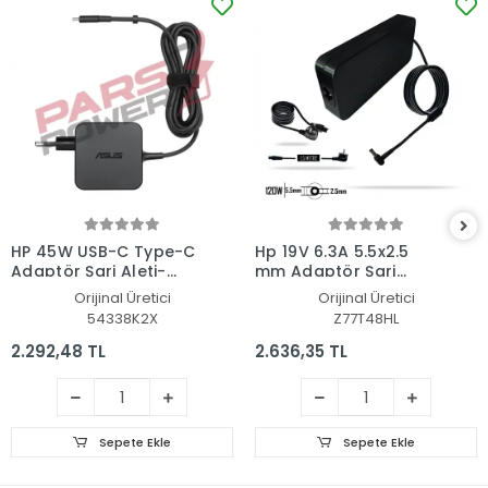
HP 45W USB-C Type-C
Hp 19V 6.3A 5.5x2.5
Adaptör Şarj Aleti-
mm Adaptör Şarj
Cihazı
Aleti-Cihazı
Orijinal Üretici
Orijinal Üretici
54338K2X
Z77T48HL
2.292,48 TL
2.636,35 TL
Sepete Ekle
Sepete Ekle