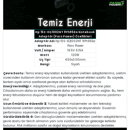
Hp 15S-EQ1002NT 9Yh95Ea Notebook
Adaptör (Pars Power) Özellikleri
Adaptör Adı
Hp 15S-EQ1002NT 9Yh95Ea
Markası
Pars Power
Volt / Amper
19.5V 6.15A
Watt
120W
Uç Tipi
4.50x3.00mm
Rengi
Siyah
Çevre Dostu :
Temiz enerji kaynakları kullanılarak üretilen adaptörlerimiz, üretim
sürecinden kullanım ömrünün sonuna kadar çevresel etkileri azaltır. Bu sayede,
karbon ayak izinizi azaltarak çevreye olan katkınızı artırabilirsiniz.
Enerji Verimliliği ⚡:
Adaptörlerimiz, yüksek enerji verimliliği ile öne çıkar.
Cihazlarınızın daha az enerji tüketerek daha verimli çalışmasını sağlar. Bu, hem
enerji faturalarınızı düşürür hem de doğal kaynakların korunmasına yardımcı
olur.
Uzun Ömürlü ve Güvenilir ⏳:
Yüksek kaliteli malzemeler ve ileri teknoloji
kullanılarak üretilen adaptörlerimiz, uzun ömürlü ve dayanıklıdır. Güvenilir
performansı sayesinde cihazlarınızı güvenle şarj edebilirsiniz.
Sürdürülebilirlik ♻️:
Geri dönüştürülebilir malzemelerden üretilen adaptörlerimiz,
çevre dostu bir tercih olmanın yanı sıra sürdürülebilir bir geleceğe katkıda
bulunur. Atık miktarını azaltır ve doğal kaynakların korunmasını destekler.