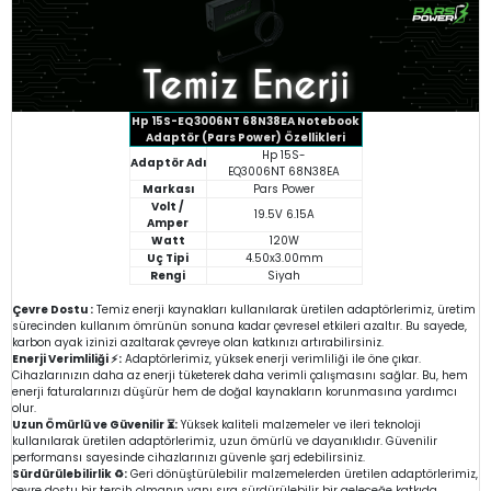
Hp 15S-EQ3006NT 68N38EA Notebook
Adaptör (Pars Power) Özellikleri
Hp 15S-
Adaptör Adı
EQ3006NT 68N38EA
Markası
Pars Power
Volt /
19.5V 6.15A
Amper
Watt
120W
Uç Tipi
4.50x3.00mm
Rengi
Siyah
Çevre Dostu :
Temiz enerji kaynakları kullanılarak üretilen adaptörlerimiz, üretim
sürecinden kullanım ömrünün sonuna kadar çevresel etkileri azaltır. Bu sayede,
karbon ayak izinizi azaltarak çevreye olan katkınızı artırabilirsiniz.
Enerji Verimliliği ⚡:
Adaptörlerimiz, yüksek enerji verimliliği ile öne çıkar.
Cihazlarınızın daha az enerji tüketerek daha verimli çalışmasını sağlar. Bu, hem
enerji faturalarınızı düşürür hem de doğal kaynakların korunmasına yardımcı
olur.
Uzun Ömürlü ve Güvenilir ⏳:
Yüksek kaliteli malzemeler ve ileri teknoloji
kullanılarak üretilen adaptörlerimiz, uzun ömürlü ve dayanıklıdır. Güvenilir
performansı sayesinde cihazlarınızı güvenle şarj edebilirsiniz.
Sürdürülebilirlik ♻️:
Geri dönüştürülebilir malzemelerden üretilen adaptörlerimiz,
çevre dostu bir tercih olmanın yanı sıra sürdürülebilir bir geleceğe katkıda