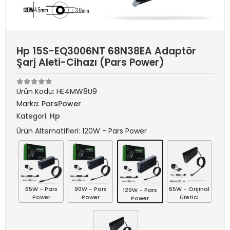
Hp 15S-EQ3006NT 68N38EA Adaptör
Şarj Aleti-Cihazı (Pars Power)
Ürün Kodu:
HE4MW8U9
Marka:
ParsPower
Kategori:
Hp
Ürün Alternatifleri: 120W - Pars Power
65W - Pars
90W - Pars
65W - Orijinal
120W - Pars
Power
Power
Üretici
Power