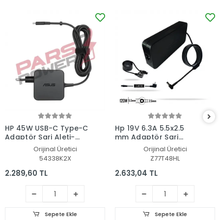
HP 45W USB-C Type-C
Hp 19V 6.3A 5.5x2.5
Adaptör Şarj Aleti-
mm Adaptör Şarj
Cihazı
Aleti-Cihazı
Orijinal Üretici
Orijinal Üretici
54338K2X
Z77T48HL
2.289,60 TL
2.633,04 TL
Sepete Ekle
Sepete Ekle