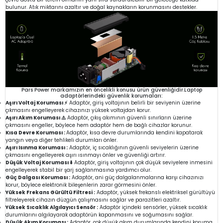
bulunur. Atık miktarını azaltır ve doğal kaynakların korunmasını destekler.
Pars Power markamızın en öncelikli konusu ürün güvenliğidir.Laptop
adaptörlerindeki güvenlik korumaları:
Aşırı Voltaj Koruması ⚡
Adaptör, giriş voltajının belirli bir seviyenin üzerine
çıkmasını engelleyerek cihazınızı yüksek voltajdan korur.
Aşırı Akım Koruması ⚠️
Adaptör, çıkış akımının güvenli sınırların üzerine
çıkmasını engeller, böylece hem adaptör hem de bağlı cihazlar korunur.
Kısa Devre Koruması :
Adaptör, kısa devre durumlarında kendini kapatarak
yangın veya diğer tehlikeli durumları önler.
Aşırı Isınma Koruması :
Adaptör, iç sıcaklığının güvenli seviyelerin üzerine
çıkmasını engelleyerek aşırı ısınmayı önler ve güvenliği artırır.
Düşük Voltaj Koruması ⬇️
Adaptör, giriş voltajının çok düşük seviyelere inmesini
engelleyerek stabil bir şarj sağlanmasına yardımcı olur.
Güç Dalgası Koruması :
Adaptör, ani güç dalgalanmalarına karşı cihazınızı
korur, böylece elektronik bileşenlerin zarar görmesini önler.
Yüksek Frekans Gürültü Filtresi :
Adaptör, yüksek frekanslı elektriksel gürültüyü
filtreleyerek cihazın düzgün çalışmasını sağlar ve parazitleri azaltır.
Yüksek Sıcaklık Algılayıcı Sensör :
Adaptör içindeki sensörler, yüksek sıcaklık
durumlarını algılayarak adaptörün kapanmasını ve soğumasını sağlar.
Düşük Akım Koruması :
Adaptör, çok düşük akım durumlarında kendini koruma