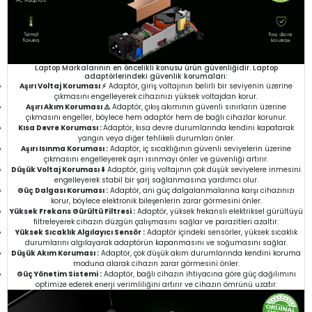
Laptop Markalarının en öncelikli konusu ürün güvenliğidir. Laptop
adaptörlerindeki güvenlik korumaları:
Aşırı Voltaj Koruması ⚡
Adaptör, giriş voltajının belirli bir seviyenin üzerine
çıkmasını engelleyerek cihazınızı yüksek voltajdan korur.
Aşırı Akım Koruması ⚠️
Adaptör, çıkış akımının güvenli sınırların üzerine
çıkmasını engeller, böylece hem adaptör hem de bağlı cihazlar korunur.
Kısa Devre Koruması :
Adaptör, kısa devre durumlarında kendini kapatarak
yangın veya diğer tehlikeli durumları önler.
Aşırı Isınma Koruması :
Adaptör, iç sıcaklığının güvenli seviyelerin üzerine
çıkmasını engelleyerek aşırı ısınmayı önler ve güvenliği artırır.
Düşük Voltaj Koruması ⬇️
Adaptör, giriş voltajının çok düşük seviyelere inmesini
engelleyerek stabil bir şarj sağlanmasına yardımcı olur.
Güç Dalgası Koruması :
Adaptör, ani güç dalgalanmalarına karşı cihazınızı
korur, böylece elektronik bileşenlerin zarar görmesini önler.
Yüksek Frekans Gürültü Filtresi :
Adaptör, yüksek frekanslı elektriksel gürültüyü
filtreleyerek cihazın düzgün çalışmasını sağlar ve parazitleri azaltır.
Yüksek Sıcaklık Algılayıcı Sensör :
Adaptör içindeki sensörler, yüksek sıcaklık
durumlarını algılayarak adaptörün kapanmasını ve soğumasını sağlar.
Düşük Akım Koruması :
Adaptör, çok düşük akım durumlarında kendini koruma
moduna alarak cihazın zarar görmesini önler.
Güç Yönetim Sistemi :
Adaptör, bağlı cihazın ihtiyacına göre güç dağılımını
optimize ederek enerji verimliliğini artırır ve cihazın ömrünü uzatır.