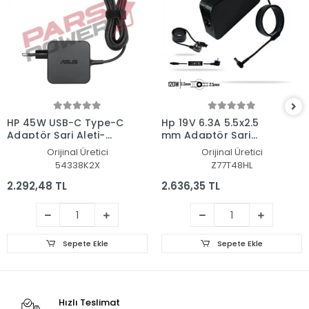
HP 45W USB-C Type-C
Hp 19V 6.3A 5.5x2.5
Adaptör Şarj Aleti-
mm Adaptör Şarj
Cihazı
Aleti-Cihazı
Orijinal Üretici
Orijinal Üretici
54338K2X
Z77T48HL
2.292,48 TL
2.636,35 TL
Sepete Ekle
Sepete Ekle
Hızlı Teslimat