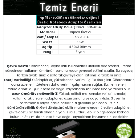
Hp 15S-EQ3014NT 68N46EA Orijinal
Üretici Notebook Adaptör Özellikleri
Adaptör Adı
Hp 15S-EQ3014NT 68N46EA
Markası
Orijinal Üretici
Volt / Amper
19.5V 3.33A
Watt
65W
Uç Tipi
4.50x3.00mm
Rengi
Siyah
Çevre Dostu :
Temiz enerji kaynakları kullanılarak üretilen adaptörleri, üretim
sürecinden kullanım ömrünün sonuna kadar çevresel etkileri azaltır. Bu sayede,
karbon ayak izinizi azaltarak çevreye olan katkınızı artırabilirsiniz.
Enerji Verimliliği ⚡:
Adaptörler, yüksek enerji verimliliği ile öne çıkar. Cihazlarınızın
daha az enerji tüketerek daha verimli çalışmasını sağlar. Bu, hem enerji
faturalarınızı düşürür hem de doğal kaynakların korunmasına yardımcı olur.
Uzun Ömürlü ve Güvenilir ⏳:
Yüksek kaliteli malzemeler ve ileri teknoloji
kullanılarak üretilen adaptörler, uzun ömürlü ve dayanıklıdır. Güvenilir
performansı sayesinde cihazlarınızı güvenle şarj edebilirsiniz.
Sürdürülebilirlik ♻️:
Geri dönüştürülebilir malzemelerden üretilen adaptörler,
çevre dostu bir tercih olmanın yanı sıra sürdürülebilir bir geleceğe katkıda
bulunur. Atık miktarını azaltır ve doğal kaynakların korunmasını destekler.