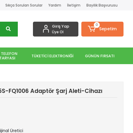
Sıkça Sorulan Sorular
Yardım
İletişim
Bayilik Başvurusu
0
Giriş Yap
Sepetim
Üye Ol
 TELEFON
TÜKETİCİ ELEKTRONİĞİ
GÜNÜN FIRSATI
TARYASI
S-FQ1006 Adaptör Şarj Aleti-Cihazı
jinal Üretici