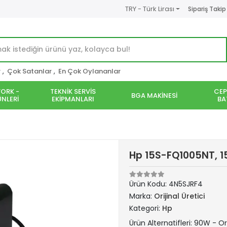
TRY - Türk Lirası
Sipariş Takip
r
,
Çok Satanlar
,
En Çok Oylananlar
ORK -
TEKNİK SERVİS
CEP
BGA MAKİNESİ
NLERİ
EKİPMANLARI
BA
Hp 15S-FQ1005NT, 15
Ürün Kodu:
4N5SJRF4
Marka:
Orijinal Üretici
Kategori:
Hp
Ürün Alternatifleri: 90W - Ori