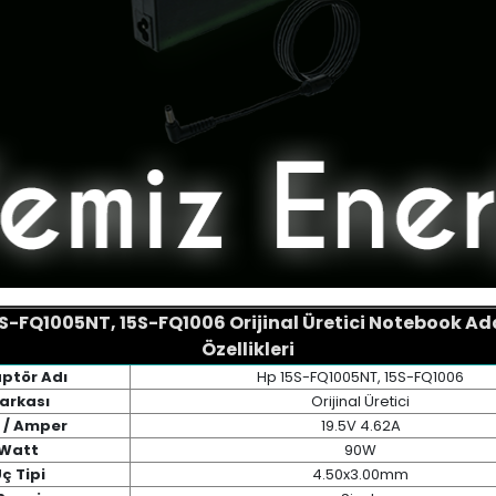
S-FQ1005NT, 15S-FQ1006 Orijinal Üretici Notebook A
Özellikleri
ptör Adı
Hp 15S-FQ1005NT, 15S-FQ1006
arkası
Orijinal Üretici
t / Amper
19.5V 4.62A
Watt
90W
ç Tipi
4.50x3.00mm