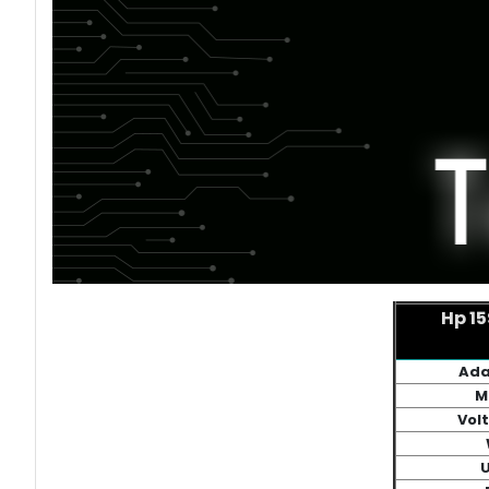
Hp 15
Ada
M
Vol
U