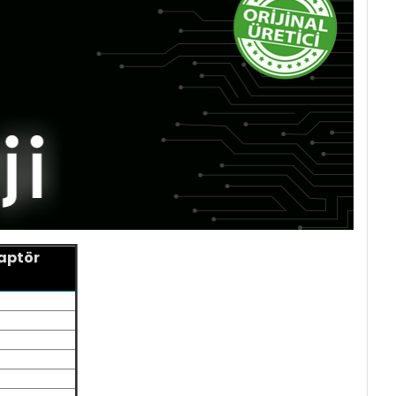
daptör