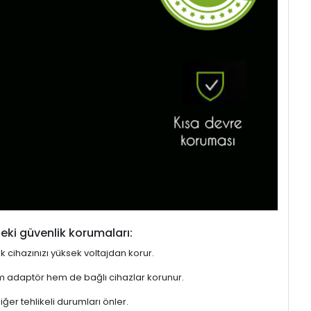
eki güvenlik korumaları:
ek cihazınızı yüksek voltajdan korur.
hem adaptör hem de bağlı cihazlar korunur.
er tehlikeli durumları önler.