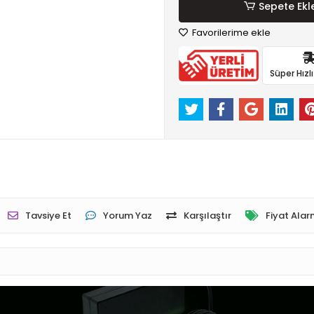
Sepete Ekl
Favorilerime ekle
Süper Hızl
Tavsiye Et
Yorum Yaz
Karşılaştır
Fiyat Alar