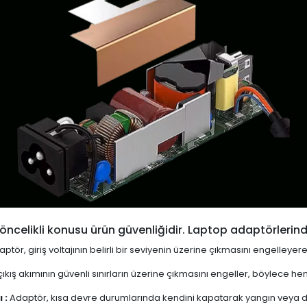
öncelikli konusu ürün güvenliğidir. Laptop adaptörlerind
ptör, giriş voltajının belirli bir seviyenin üzerine çıkmasını engelleyer
ıkış akımının güvenli sınırların üzerine çıkmasını engeller, böylece 
 :
Adaptör, kısa devre durumlarında kendini kapatarak yangın veya diğ