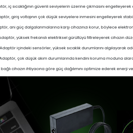
ör, iç sıcaklığının güvenli seviyelerin üzerine çıkmasını engelleyerek aşı
ptör, giriş voltajının çok düşük seviyelere inmesini engelleyerek stabi
tör, ani güç dalgalanmalarına karşı cihazınızı korur, böylece elektron
daptör, yüksek frekanslı elektriksel gürültüyü filtreleyerek cihazın düz
Adaptör içindeki sensörler, yüksek sıcaklık durumlarını algılayarak 
Adaptör, çok düşük akım durumlarında kendini koruma moduna alarak
bağlı cihazın ihtiyacına göre güç dağılımını optimize ederek enerji verim