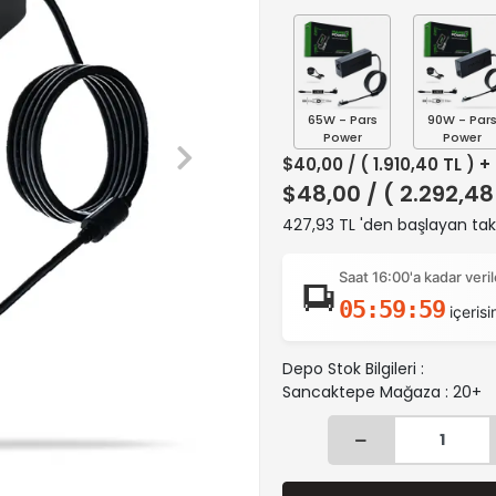
65W - Pars
90W - Par
Power
Power
$40,00
/ ( 1.910,40 TL ) 
$48,00
/ ( 2.292,48
427,93 TL 'den başlayan taks
Saat 16:00'a kadar ver
05:59:58
içerisi
Depo Stok Bilgileri :
Sancaktepe Mağaza : 20+