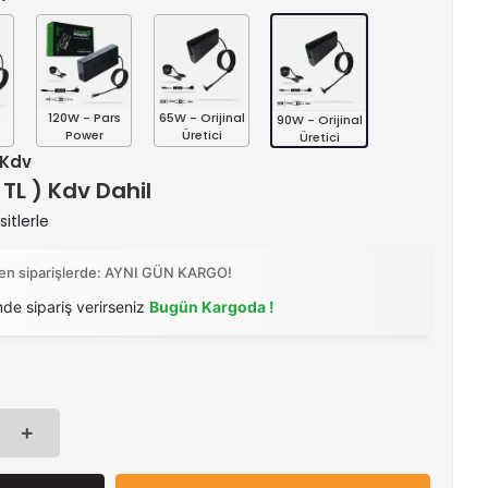
s
120W - Pars
65W - Orijinal
90W - Orijinal
Power
Üretici
Üretici
+ Kdv
 TL ) Kdv Dahil
itlerle
ilen siparişlerde: AYNI GÜN KARGO!
nde sipariş verirseniz
Bugün Kargoda !