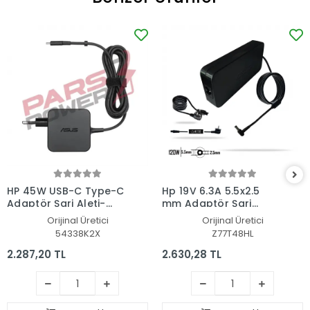
HP 45W USB-C Type-C
Hp 19V 6.3A 5.5x2.5
Adaptör Şarj Aleti-
mm Adaptör Şarj
Cihazı
Aleti-Cihazı
Orijinal Üretici
Orijinal Üretici
54338K2X
Z77T48HL
2.287,20 TL
2.630,28 TL