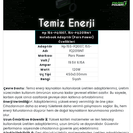
Hp 15S-FQ1007, 15S-FQ2019NT
Notebook Adaptör (Pars Power)
Özellikleri
Adaptör
Hp 15S-FQ1007, 15S-
Adı
FQ2019NT
Markası
Pars Power
Volt /
19.5V 6.15A
Amper
Watt
120W
Uç Tipi
4.50x3.00mm
Rengi
Siyah
Çevre Dostu :
Temiz enerji kaynakları kullanılarak üretilen adaptörlerimiz, üretim
sürecinden kullanım ömrünün sonuna kadar çevresel etkileri azaltır. Bu sayede,
karbon ayak izinizi azaltarak çevreye olan katkınızı artırabilirsiniz.
Enerji Verimliliği ⚡:
Adaptörlerimiz, yüksek enerji verimliliği ile öne çıkar.
Cihazlarınızın daha az enerji tüketerek daha verimli çalışmasını sağlar. Bu, hem
enerji faturalarınızı düşürür hem de doğal kaynakların korunmasına yardımcı
olur.
Uzun Ömürlü ve Güvenilir ⏳:
Yüksek kaliteli malzemeler ve ileri teknoloji
kullanılarak üretilen adaptörlerimiz, uzun ömürlü ve dayanıklıdır. Güvenilir
performansı sayesinde cihazlarınızı güvenle şarj edebilirsiniz.
Sürdürülebilirlik ♻️:
Geri dönüştürülebilir malzemelerden üretilen adaptörlerimiz,