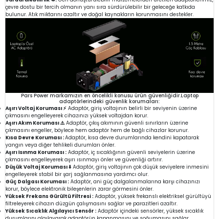
çevre dostu bir tercih olmanın yanı sıra sürdürülebilir bir geleceğe katkıda
bulunur. Atık miktarını azaltır ve doğal kaynakların korunmasını destekler.
Pars Power markamızın en öncelikli konusu ürün güvenliğidir.Laptop
adaptörlerindeki güvenlik korumaları:
Aşırı Voltaj Koruması ⚡
Adaptör, giriş voltajının belirli bir seviyenin üzerine
çıkmasını engelleyerek cihazınızı yüksek voltajdan korur.
Aşırı Akım Koruması ⚠️
Adaptör, çıkış akımının güvenli sınırların üzerine
çıkmasını engeller, böylece hem adaptör hem de bağlı cihazlar korunur.
Kısa Devre Koruması :
Adaptör, kısa devre durumlarında kendini kapatarak
yangın veya diğer tehlikeli durumları önler.
Aşırı Isınma Koruması :
Adaptör, iç sıcaklığının güvenli seviyelerin üzerine
çıkmasını engelleyerek aşırı ısınmayı önler ve güvenliği artırır.
Düşük Voltaj Koruması ⬇️
Adaptör, giriş voltajının çok düşük seviyelere inmesini
engelleyerek stabil bir şarj sağlanmasına yardımcı olur.
Güç Dalgası Koruması :
Adaptör, ani güç dalgalanmalarına karşı cihazınızı
korur, böylece elektronik bileşenlerin zarar görmesini önler.
Yüksek Frekans Gürültü Filtresi :
Adaptör, yüksek frekanslı elektriksel gürültüyü
filtreleyerek cihazın düzgün çalışmasını sağlar ve parazitleri azaltır.
Yüksek Sıcaklık Algılayıcı Sensör :
Adaptör içindeki sensörler, yüksek sıcaklık
durumlarını algılayarak adaptörün kapanmasını ve soğumasını sağlar.