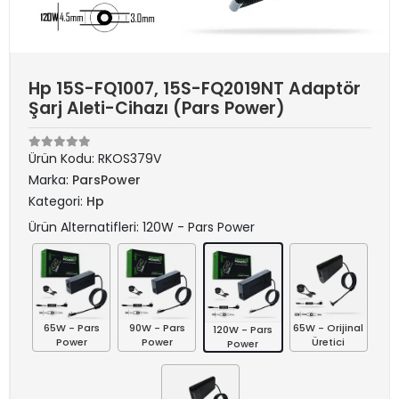
Hp 15S-FQ1007, 15S-FQ2019NT Adaptör
Şarj Aleti-Cihazı (Pars Power)
Ürün Kodu:
RKOS379V
Marka:
ParsPower
Kategori:
Hp
Ürün Alternatifleri: 120W - Pars Power
65W - Pars
90W - Pars
65W - Orijinal
120W - Pars
Power
Power
Üretici
Power