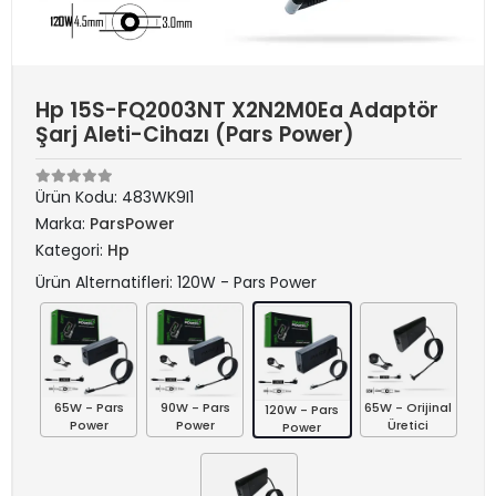
Hp 15S-FQ2003NT X2N2M0Ea Adaptör
Şarj Aleti-Cihazı (Pars Power)
Ürün Kodu:
483WK9I1
Marka:
ParsPower
Kategori:
Hp
Ürün Alternatifleri: 120W - Pars Power
65W - Pars
90W - Pars
65W - Orijinal
120W - Pars
Power
Power
Üretici
Power