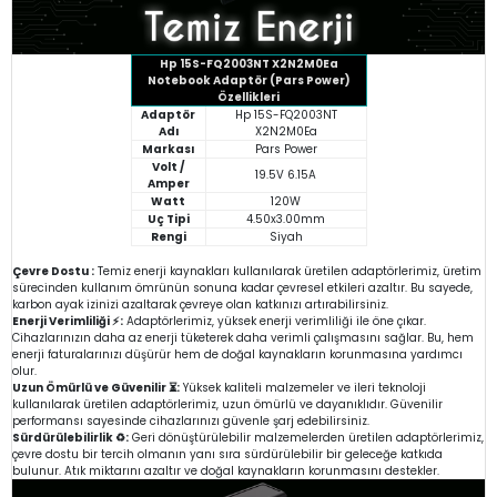
Hp 15S-FQ2003NT X2N2M0Ea
Notebook Adaptör (Pars Power)
Özellikleri
Adaptör
Hp 15S-FQ2003NT
Adı
X2N2M0Ea
Markası
Pars Power
Volt /
19.5V 6.15A
Amper
Watt
120W
Uç Tipi
4.50x3.00mm
Rengi
Siyah
Çevre Dostu :
Temiz enerji kaynakları kullanılarak üretilen adaptörlerimiz, üretim
sürecinden kullanım ömrünün sonuna kadar çevresel etkileri azaltır. Bu sayede,
karbon ayak izinizi azaltarak çevreye olan katkınızı artırabilirsiniz.
Enerji Verimliliği ⚡:
Adaptörlerimiz, yüksek enerji verimliliği ile öne çıkar.
Cihazlarınızın daha az enerji tüketerek daha verimli çalışmasını sağlar. Bu, hem
enerji faturalarınızı düşürür hem de doğal kaynakların korunmasına yardımcı
olur.
Uzun Ömürlü ve Güvenilir ⏳:
Yüksek kaliteli malzemeler ve ileri teknoloji
kullanılarak üretilen adaptörlerimiz, uzun ömürlü ve dayanıklıdır. Güvenilir
performansı sayesinde cihazlarınızı güvenle şarj edebilirsiniz.
Sürdürülebilirlik ♻️:
Geri dönüştürülebilir malzemelerden üretilen adaptörlerimiz,
çevre dostu bir tercih olmanın yanı sıra sürdürülebilir bir geleceğe katkıda
bulunur. Atık miktarını azaltır ve doğal kaynakların korunmasını destekler.