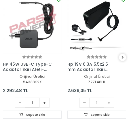
HP 45W USB-C Type-C
Hp 19V 6.3A 5.5x2.5
Adaptör Şarj Aleti-
mm Adaptör Şarj
Cihazı
Aleti-Cihazı
Orijinal Üretici
Orijinal Üretici
54338K2X
Z77T48HL
2.292,48 TL
2.636,35 TL
Sepete Ekle
Sepete Ekle