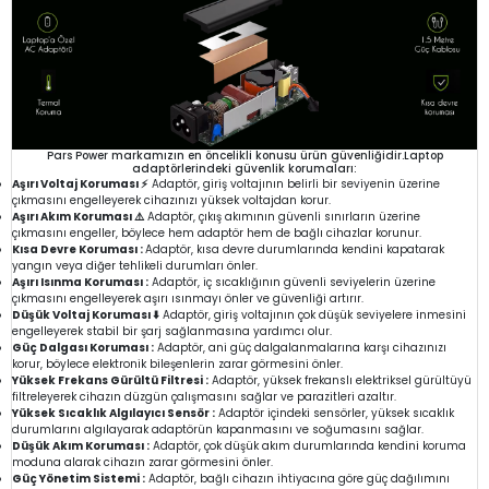
Pars Power markamızın en öncelikli konusu ürün güvenliğidir.Laptop
adaptörlerindeki güvenlik korumaları:
Aşırı Voltaj Koruması ⚡
Adaptör, giriş voltajının belirli bir seviyenin üzerine
çıkmasını engelleyerek cihazınızı yüksek voltajdan korur.
Aşırı Akım Koruması ⚠️
Adaptör, çıkış akımının güvenli sınırların üzerine
çıkmasını engeller, böylece hem adaptör hem de bağlı cihazlar korunur.
Kısa Devre Koruması :
Adaptör, kısa devre durumlarında kendini kapatarak
yangın veya diğer tehlikeli durumları önler.
Aşırı Isınma Koruması :
Adaptör, iç sıcaklığının güvenli seviyelerin üzerine
çıkmasını engelleyerek aşırı ısınmayı önler ve güvenliği artırır.
Düşük Voltaj Koruması ⬇️
Adaptör, giriş voltajının çok düşük seviyelere inmesini
engelleyerek stabil bir şarj sağlanmasına yardımcı olur.
Güç Dalgası Koruması :
Adaptör, ani güç dalgalanmalarına karşı cihazınızı
korur, böylece elektronik bileşenlerin zarar görmesini önler.
Yüksek Frekans Gürültü Filtresi :
Adaptör, yüksek frekanslı elektriksel gürültüyü
filtreleyerek cihazın düzgün çalışmasını sağlar ve parazitleri azaltır.
Yüksek Sıcaklık Algılayıcı Sensör :
Adaptör içindeki sensörler, yüksek sıcaklık
durumlarını algılayarak adaptörün kapanmasını ve soğumasını sağlar.
Düşük Akım Koruması :
Adaptör, çok düşük akım durumlarında kendini koruma
moduna alarak cihazın zarar görmesini önler.
Güç Yönetim Sistemi :
Adaptör, bağlı cihazın ihtiyacına göre güç dağılımını