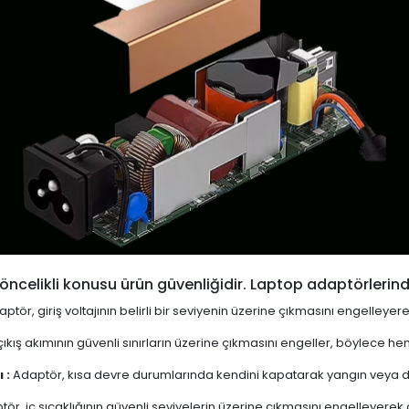
öncelikli konusu ürün güvenliğidir. Laptop adaptörlerind
ptör, giriş voltajının belirli bir seviyenin üzerine çıkmasını engelleyer
ıkış akımının güvenli sınırların üzerine çıkmasını engeller, böylece 
 :
Adaptör, kısa devre durumlarında kendini kapatarak yangın veya diğ
ör, iç sıcaklığının güvenli seviyelerin üzerine çıkmasını engelleyerek aşı