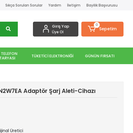
Sıkça Sorulan Sorular
Yardım
İletişim
Bayilik Başvurusu
0
Giriş Yap
Sepetim
Üye Ol
 TELEFON
TÜKETİCİ ELEKTRONİĞİ
GÜNÜN FIRSATI
TARYASI
2W7EA Adaptör Şarj Aleti-Cihazı
jinal Üretici