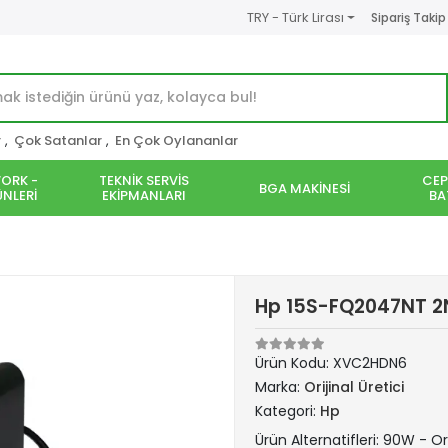
TRY - Türk Lirası
Sipariş Takip
r
,
Çok Satanlar
,
En Çok Oylananlar
ORK -
TEKNİK SERVİS
CEP
BGA MAKİNESİ
NLERİ
EKİPMANLARI
BA
Hp 15S-FQ2047NT 2N
Ürün Kodu:
XVC2HDN6
Marka:
Orijinal Üretici
Kategori:
Hp
Ürün Alternatifleri: 90W - Ori