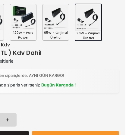
s
120W - Pars
65W - Orijinal
90W - Orijinal
Power
Üretici
Üretici
+ Kdv
 TL ) Kdv Dahil
itlerle
ilen siparişlerde: AYNI GÜN KARGO!
nde sipariş verirseniz
Bugün Kargoda !