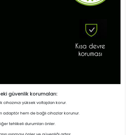
eki güvenlik korumaları:
ek cihazınızı yüksek voltajdan korur.
hem adaptör hem de bağlı cihazlar korunur.
er tehlikeli durumları önler.
rı ısınmayı önler ve güvenliği artırır.