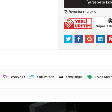
Sepete Ekl
Favorilerime ekle
Süper Hızl
Tavsiye Et
Yorum Yaz
Karşılaştır
Fiyat Alar