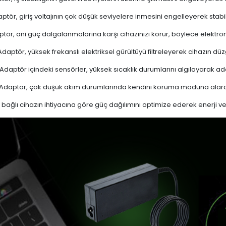
ptör, giriş voltajının çok düşük seviyelere inmesini engelleyerek stabi
tör, ani güç dalgalanmalarına karşı cihazınızı korur, böylece elektron
daptör, yüksek frekanslı elektriksel gürültüyü filtreleyerek cihazın düz
Adaptör içindeki sensörler, yüksek sıcaklık durumlarını algılayarak 
Adaptör, çok düşük akım durumlarında kendini koruma moduna alarak
bağlı cihazın ihtiyacına göre güç dağılımını optimize ederek enerji verim