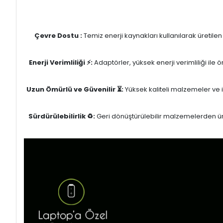
Çevre Dostu :
Temiz enerji kaynakları kullanılarak üretile
Enerji Verimliliği ⚡:
Adaptörler, yüksek enerji verimliliği ile
Uzun Ömürlü ve Güvenilir ⏳:
Yüksek kaliteli malzemeler ve il
Sürdürülebilirlik ♻️:
Geri dönüştürülebilir malzemelerden üret