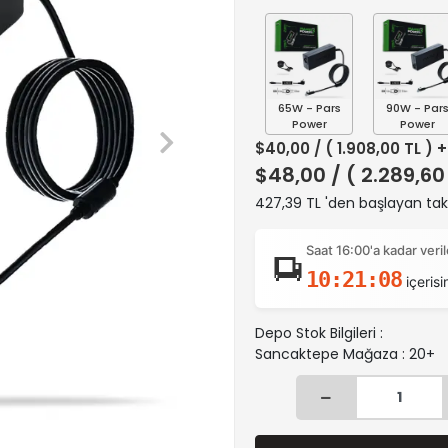
65W - Pars
90W - Par
Power
Power
$40,00
/ ( 1.908,00 TL ) 
$48,00
/ ( 2.289,60
427,39 TL 'den başlayan taks
Saat 16:00'a kadar ver
10:21:07
içerisi
Depo Stok Bilgileri :
Sancaktepe Mağaza : 20+