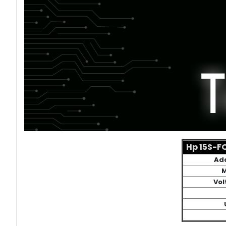
Hp 15S-FQ
Ada
M
Vol