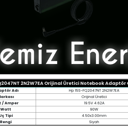
2047NT 2N2W7EA Orijinal Üretici Notebook Adaptör Ö
ptör Adı
Hp 15S-FQ2047NT 2N2W7EA
arkası
Orijinal Üretici
t / Amper
19.5V 4.62A
Watt
90W
Uç Tipi
4.50x3.00mm
Rengi
Siyah