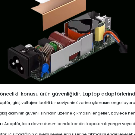
öncelikli konusu ürün güvenliğidir. Laptop adaptörlerind
ptör, giriş voltajının belirli bir seviyenin üzerine çıkmasını engelleyer
ıkış akımının güvenli sınırların üzerine çıkmasını engeller, böylece 
 :
Adaptör, kısa devre durumlarında kendini kapatarak yangın veya diğ
ör, iç sıcaklığının güvenli seviyelerin üzerine çıkmasını engelleyerek aşı