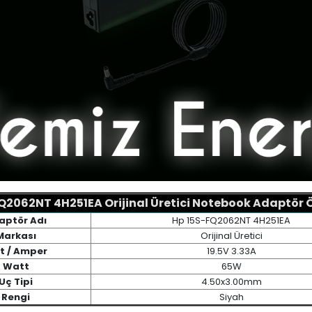
Q2062NT 4H251EA Orijinal Üretici Notebook Adaptör Öz
aptör Adı
Hp 15S-FQ2062NT 4H251EA
Markası
Orijinal Üretici
t / Amper
19.5V 3.33A
Watt
65W
Uç Tipi
4.50x3.00mm
Rengi
Siyah