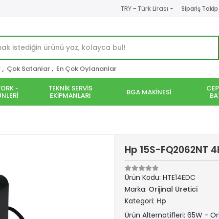
TRY - Türk Lirası
Sipariş Takip
r
,
Çok Satanlar
,
En Çok Oylananlar
ORK -
TEKNİK SERVİS
CEP
BGA MAKİNESİ
NLERİ
EKİPMANLARI
BA
Hp 15S-FQ2062NT 4H
Ürün Kodu:
HTE14EDC
Marka:
Orijinal Üretici
Kategori:
Hp
Ürün Alternatifleri: 65W - Ori