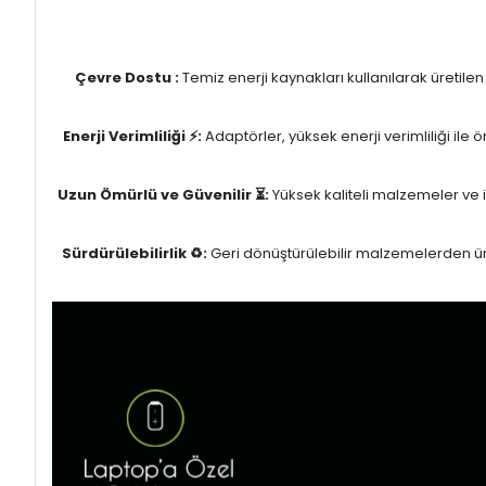
Çevre Dostu :
Temiz enerji kaynakları kullanılarak üretile
Enerji Verimliliği ⚡:
Adaptörler, yüksek enerji verimliliği ile
Uzun Ömürlü ve Güvenilir ⏳:
Yüksek kaliteli malzemeler ve il
Sürdürülebilirlik ♻️:
Geri dönüştürülebilir malzemelerden üret