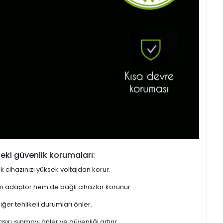
eki güvenlik korumaları:
ek cihazınızı yüksek voltajdan korur.
hem adaptör hem de bağlı cihazlar korunur.
er tehlikeli durumları önler.
rı ısınmayı önler ve güvenliği artırır.