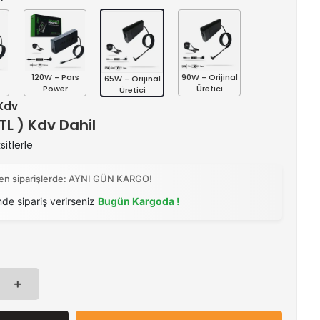
s
120W - Pars
90W - Orijinal
65W - Orijinal
Power
Üretici
Üretici
 Kdv
 TL ) Kdv Dahil
itlerle
ilen siparişlerde: AYNI GÜN KARGO!
nde sipariş verirseniz
Bugün Kargoda !