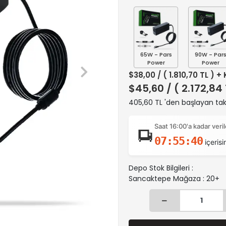
65W - Pars
90W - Par
Power
Power
$38,00
/ ( 1.810,70 TL ) +
$45,60
/ ( 2.172,84
405,60 TL 'den başlayan taks
Saat 16:00'a kadar ver
07:55:39
içerisi
Depo Stok Bilgileri :
Sancaktepe Mağaza : 20+