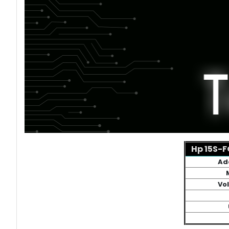
Hp 15S-F
Ad
Vol