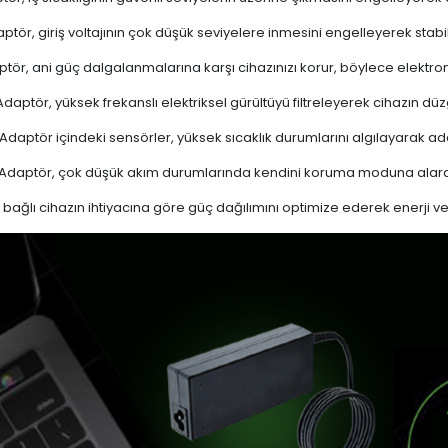
ptör, giriş voltajının çok düşük seviyelere inmesini engelleyerek stabi
tör, ani güç dalgalanmalarına karşı cihazınızı korur, böylece elektron
daptör, yüksek frekanslı elektriksel gürültüyü filtreleyerek cihazın düz
Adaptör içindeki sensörler, yüksek sıcaklık durumlarını algılayarak 
Adaptör, çok düşük akım durumlarında kendini koruma moduna alarak
bağlı cihazın ihtiyacına göre güç dağılımını optimize ederek enerji verim