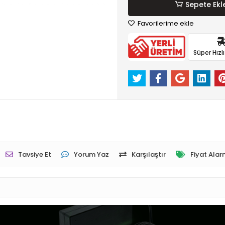
Sepete Ekl
Favorilerime ekle
Süper Hızl
Tavsiye Et
Yorum Yaz
Karşılaştır
Fiyat Alar