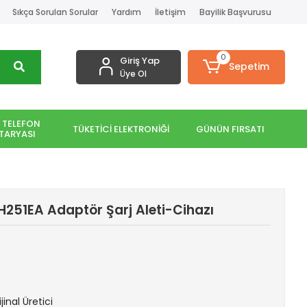
Sıkça Sorulan Sorular
Yardım
İletişim
Bayilik Başvurusu
0
Giriş Yap
Sepetim
Üye Ol
 TELEFON
TÜKETİCİ ELEKTRONİĞİ
GÜNÜN FIRSATI
TARYASI
251EA Adaptör Şarj Aleti-Cihazı
jinal Üretici