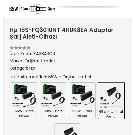
Hp 15S-FQ3010NT 4H0K8EA Adaptör
Şarj Aleti-Cihazı
Ürün Kodu:
X438A3QJ
Marka:
Orijinal Üretici
Kategori:
Hp
Ürün Alternatifleri: 65W - Orijinal Üretici
65W - Pars
90W - Pars
120W - Pars
65W - Orijinal
Power
Power
Power
Üretici