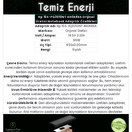
Hp 15S-FQ3010NT 4H0K8EA Orijinal
Üretici Notebook Adaptör Özellikleri
Adaptör Adı
Hp 15S-FQ3010NT 4H0K8EA
Markası
Orijinal Üretici
Volt / Amper
19.5V 3.33A
Watt
65W
Uç Tipi
4.50x3.00mm
Rengi
Siyah
Çevre Dostu :
Temiz enerji kaynakları kullanılarak üretilen adaptörleri, üretim
sürecinden kullanım ömrünün sonuna kadar çevresel etkileri azaltır. Bu sayede,
karbon ayak izinizi azaltarak çevreye olan katkınızı artırabilirsiniz.
Enerji Verimliliği ⚡:
Adaptörler, yüksek enerji verimliliği ile öne çıkar. Cihazlarınızın
daha az enerji tüketerek daha verimli çalışmasını sağlar. Bu, hem enerji
faturalarınızı düşürür hem de doğal kaynakların korunmasına yardımcı olur.
Uzun Ömürlü ve Güvenilir ⏳:
Yüksek kaliteli malzemeler ve ileri teknoloji
kullanılarak üretilen adaptörler, uzun ömürlü ve dayanıklıdır. Güvenilir
performansı sayesinde cihazlarınızı güvenle şarj edebilirsiniz.
Sürdürülebilirlik ♻️:
Geri dönüştürülebilir malzemelerden üretilen adaptörler,
çevre dostu bir tercih olmanın yanı sıra sürdürülebilir bir geleceğe katkıda
bulunur. Atık miktarını azaltır ve doğal kaynakların korunmasını destekler.