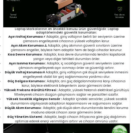
Laptop Markalarının en öncelikli konusu ürün güvenliğidir. Laptop
adaptörlerindeki güvenlik korumaları:
Aşırı Voltaj Koruması ⚡
Adaptör, giriş voltajının belirli bir seviyenin üzerine
çıkmasını engelleyerek cihazınızı yüksek voltajdan korur.
Aşırı Akım Koruması ⚠️
Adaptör, çıkış akımının güvenli sınırların üzerine
çıkmasını engeller, böylece hem adaptör hem de bağlı cihazlar korunur.
Kısa Devre Koruması :
Adaptör, kısa devre durumlarında kendini kapatarak
yangın veya diğer tehlikeli durumları önler.
Aşırı Isınma Koruması :
Adaptör, iç sıcaklığının güvenli seviyelerin üzerine
çıkmasını engelleyerek aşırı ısınmayı önler ve güvenliği artırır.
Düşük Voltaj Koruması ⬇️
Adaptör, giriş voltajının çok düşük seviyelere inmesini
engelleyerek stabil bir şarj sağlanmasına yardımcı olur.
Güç Dalgası Koruması :
Adaptör, ani güç dalgalanmalarına karşı cihazınızı
korur, böylece elektronik bileşenlerin zarar görmesini önler.
Yüksek Frekans Gürültü Filtresi :
Adaptör, yüksek frekanslı elektriksel gürültüyü
filtreleyerek cihazın düzgün çalışmasını sağlar ve parazitleri azaltır.
Yüksek Sıcaklık Algılayıcı Sensör :
Adaptör içindeki sensörler, yüksek sıcaklık
durumlarını algılayarak adaptörün kapanmasını ve soğumasını sağlar.
Düşük Akım Koruması :
Adaptör, çok düşük akım durumlarında kendini koruma
moduna alarak cihazın zarar görmesini önler.
Güç Yönetim Sistemi :
Adaptör, bağlı cihazın ihtiyacına göre güç dağılımını
optimize ederek enerji verimliliğini artırır ve cihazın ömrünü uzatır.