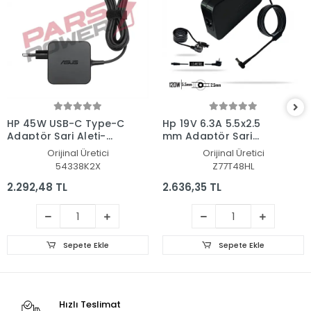
HP 45W USB-C Type-C
Hp 19V 6.3A 5.5x2.5
Adaptör Şarj Aleti-
mm Adaptör Şarj
Cihazı
Aleti-Cihazı
Orijinal Üretici
Orijinal Üretici
54338K2X
Z77T48HL
2.292,48 TL
2.636,35 TL
Sepete Ekle
Sepete Ekle
Hızlı Teslimat