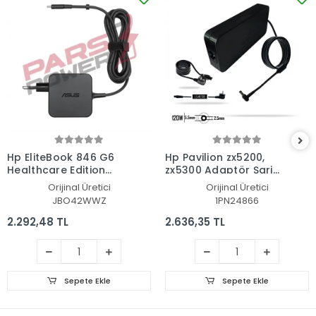
Hp EliteBook 846 G6
Hp Pavilion zx5200,
Healthcare Edition
zx5300 Adaptör Şarj
Adaptör Şarj Aleti-
Aleti-Cihazı
Orijinal Üretici
Orijinal Üretici
Cihazı
JBO42WWZ
1PN24866
2.292,48 TL
2.636,35 TL
Sepete Ekle
Sepete Ekle