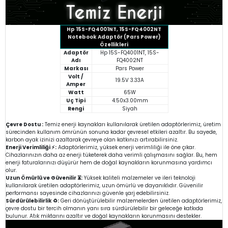
Hp 15S-FQ4001NT, 15S-FQ4002NT
Notebook Adaptör (Pars Power)
Özellikleri
Adaptör
Hp 15S-FQ4001NT, 15S-
Adı
FQ4002NT
Markası
Pars Power
Volt /
19.5V 3.33A
Amper
Watt
65W
Uç Tipi
4.50x3.00mm
Rengi
Siyah
Çevre Dostu :
Temiz enerji kaynakları kullanılarak üretilen adaptörlerimiz, üretim
sürecinden kullanım ömrünün sonuna kadar çevresel etkileri azaltır. Bu sayede,
karbon ayak izinizi azaltarak çevreye olan katkınızı artırabilirsiniz.
Enerji Verimliliği ⚡:
Adaptörlerimiz, yüksek enerji verimliliği ile öne çıkar.
Cihazlarınızın daha az enerji tüketerek daha verimli çalışmasını sağlar. Bu, hem
enerji faturalarınızı düşürür hem de doğal kaynakların korunmasına yardımcı
olur.
Uzun Ömürlü ve Güvenilir ⏳:
Yüksek kaliteli malzemeler ve ileri teknoloji
kullanılarak üretilen adaptörlerimiz, uzun ömürlü ve dayanıklıdır. Güvenilir
performansı sayesinde cihazlarınızı güvenle şarj edebilirsiniz.
Sürdürülebilirlik ♻️:
Geri dönüştürülebilir malzemelerden üretilen adaptörlerimiz,
çevre dostu bir tercih olmanın yanı sıra sürdürülebilir bir geleceğe katkıda
bulunur. Atık miktarını azaltır ve doğal kaynakların korunmasını destekler.