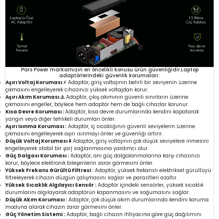
Pars Power markamızın en öncelikli konusu ürün güvenliğidir.Laptop
adaptörlerindeki güvenlik korumaları:
Aşırı Voltaj Koruması ⚡
Adaptör, giriş voltajının belirli bir seviyenin üzerine
çıkmasını engelleyerek cihazınızı yüksek voltajdan korur.
Aşırı Akım Koruması ⚠️
Adaptör, çıkış akımının güvenli sınırların üzerine
çıkmasını engeller, böylece hem adaptör hem de bağlı cihazlar korunur.
Kısa Devre Koruması :
Adaptör, kısa devre durumlarında kendini kapatarak
yangın veya diğer tehlikeli durumları önler.
Aşırı Isınma Koruması :
Adaptör, iç sıcaklığının güvenli seviyelerin üzerine
çıkmasını engelleyerek aşırı ısınmayı önler ve güvenliği artırır.
Düşük Voltaj Koruması ⬇️
Adaptör, giriş voltajının çok düşük seviyelere inmesini
engelleyerek stabil bir şarj sağlanmasına yardımcı olur.
Güç Dalgası Koruması :
Adaptör, ani güç dalgalanmalarına karşı cihazınızı
korur, böylece elektronik bileşenlerin zarar görmesini önler.
Yüksek Frekans Gürültü Filtresi :
Adaptör, yüksek frekanslı elektriksel gürültüyü
filtreleyerek cihazın düzgün çalışmasını sağlar ve parazitleri azaltır.
Yüksek Sıcaklık Algılayıcı Sensör :
Adaptör içindeki sensörler, yüksek sıcaklık
durumlarını algılayarak adaptörün kapanmasını ve soğumasını sağlar.
Düşük Akım Koruması :
Adaptör, çok düşük akım durumlarında kendini koruma
moduna alarak cihazın zarar görmesini önler.
Güç Yönetim Sistemi :
Adaptör, bağlı cihazın ihtiyacına göre güç dağılımını