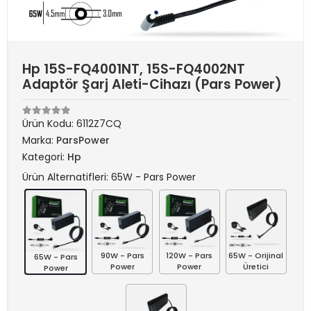
Hp 15S-FQ4001NT, 15S-FQ4002NT
Adaptör Şarj Aleti-Cihazı (Pars Power)
Ürün Kodu:
6112Z7CQ
Marka:
ParsPower
Kategori:
Hp
Ürün Alternatifleri: 65W - Pars Power
90W - Pars
120W - Pars
65W - Orijinal
65W - Pars
Power
Power
Üretici
Power