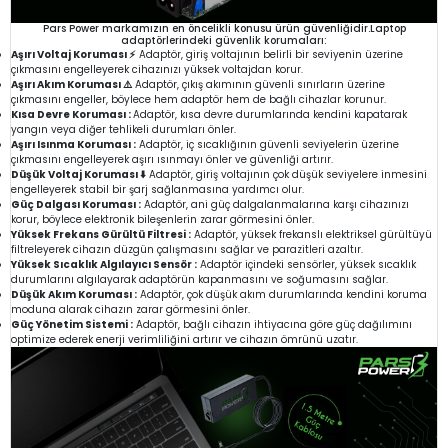
Pars Power markamızın en öncelikli konusu ürün güvenliğidir.Laptop
adaptörlerindeki güvenlik korumaları:
Aşırı Voltaj Koruması ⚡
Adaptör, giriş voltajının belirli bir seviyenin üzerine
çıkmasını engelleyerek cihazınızı yüksek voltajdan korur.
Aşırı Akım Koruması ⚠️
Adaptör, çıkış akımının güvenli sınırların üzerine
çıkmasını engeller, böylece hem adaptör hem de bağlı cihazlar korunur.
Kısa Devre Koruması :
Adaptör, kısa devre durumlarında kendini kapatarak
yangın veya diğer tehlikeli durumları önler.
Aşırı Isınma Koruması :
Adaptör, iç sıcaklığının güvenli seviyelerin üzerine
çıkmasını engelleyerek aşırı ısınmayı önler ve güvenliği artırır.
Düşük Voltaj Koruması ⬇️
Adaptör, giriş voltajının çok düşük seviyelere inmesini
engelleyerek stabil bir şarj sağlanmasına yardımcı olur.
Güç Dalgası Koruması :
Adaptör, ani güç dalgalanmalarına karşı cihazınızı
korur, böylece elektronik bileşenlerin zarar görmesini önler.
Yüksek Frekans Gürültü Filtresi :
Adaptör, yüksek frekanslı elektriksel gürültüyü
filtreleyerek cihazın düzgün çalışmasını sağlar ve parazitleri azaltır.
Yüksek Sıcaklık Algılayıcı Sensör :
Adaptör içindeki sensörler, yüksek sıcaklık
durumlarını algılayarak adaptörün kapanmasını ve soğumasını sağlar.
Düşük Akım Koruması :
Adaptör, çok düşük akım durumlarında kendini koruma
moduna alarak cihazın zarar görmesini önler.
Güç Yönetim Sistemi :
Adaptör, bağlı cihazın ihtiyacına göre güç dağılımını
optimize ederek enerji verimliliğini artırır ve cihazın ömrünü uzatır.