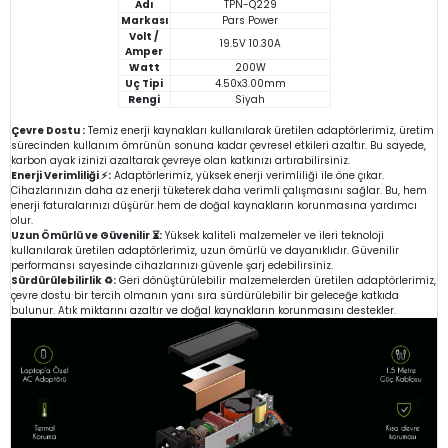
Adı
TPN-Q229
Markası
Pars Power
Volt /
19.5V 10.30A
Amper
Watt
200W
Uç Tipi
4.50x3.00mm
Rengi
Siyah
Çevre Dostu :
Temiz enerji kaynakları kullanılarak üretilen adaptörlerimiz, üretim
sürecinden kullanım ömrünün sonuna kadar çevresel etkileri azaltır. Bu sayede,
karbon ayak izinizi azaltarak çevreye olan katkınızı artırabilirsiniz.
Enerji Verimliliği ⚡:
Adaptörlerimiz, yüksek enerji verimliliği ile öne çıkar.
Cihazlarınızın daha az enerji tüketerek daha verimli çalışmasını sağlar. Bu, hem
enerji faturalarınızı düşürür hem de doğal kaynakların korunmasına yardımcı
olur.
Uzun Ömürlü ve Güvenilir ⏳:
Yüksek kaliteli malzemeler ve ileri teknoloji
kullanılarak üretilen adaptörlerimiz, uzun ömürlü ve dayanıklıdır. Güvenilir
performansı sayesinde cihazlarınızı güvenle şarj edebilirsiniz.
Sürdürülebilirlik ♻️:
Geri dönüştürülebilir malzemelerden üretilen adaptörlerimiz,
çevre dostu bir tercih olmanın yanı sıra sürdürülebilir bir geleceğe katkıda
bulunur. Atık miktarını azaltır ve doğal kaynakların korunmasını destekler.