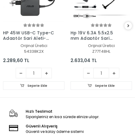
HP 45W USB-C Type-C
Hp 19V 6.3A 5.5x2.5
Adaptör Şarj Aleti-
mm Adaptör Şarj
Cihazı
Aleti-Cihazı
Orijinal Üretici
Orijinal Üretici
54338K2X
Z77T48HL
2.289,60 TL
2.633,04 TL
Sepete Ekle
Sepete Ekle
Hızlı Teslimat
Siparişleriniz en kısa sürede elinize ulaşır.
Güvenli Alışveriş
Güvenli ve kolay ödeme sistemi