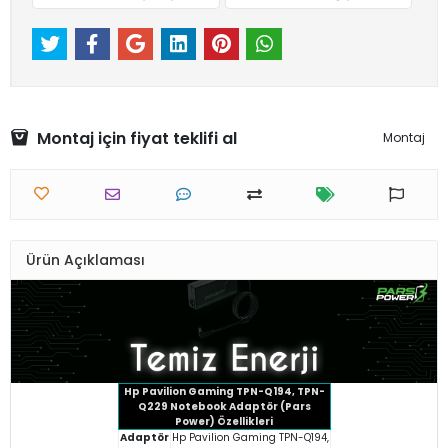
Montaj için fiyat teklifi al
Montaj
Ürün Açıklaması
Hp Pavilion Gaming TPN-Q194, TPN-
Q229 Notebook Adaptör (Pars
Power) Özellikleri
Adaptör
Hp Pavilion Gaming TPN-Q194,