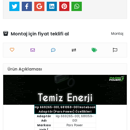
Montaj için fiyat teklifi al
Montaj
Ürün Açıklaması
Hp 669265-001, 681059-001 Notebook
Adaptör (Pars Power) Özellikleri
Adaptör
Hp 669265-001, 681059-
Adı
001
Markası
Pars Power
Volt /