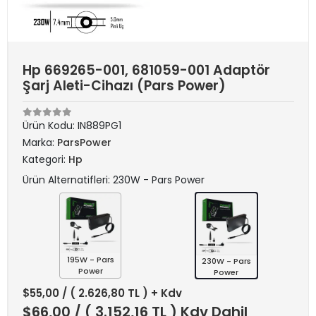
Hp 669265-001, 681059-001 Adaptör
Şarj Aleti-Cihazı (Pars Power)
Ürün Kodu:
IN889PG1
Marka:
ParsPower
Kategori:
Hp
Ürün Alternatifleri: 230W - Pars Power
195W - Pars
230W - Pars
Power
Power
$55,00
/ ( 2.626,80 TL ) + Kdv
$66,00
/ ( 3.152,16 TL ) Kdv Dahil