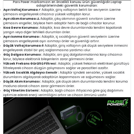
Pars Power markamızın en öncelikli konusu ürün güvenliğidir.Laptop
adaptörlerindeki güvenlik korumaları:
Aşırı Voltaj Koruması ⚡
Adaptör, giriş voltajının belirli bir seviyenin üzerine
çıkmasını engelleyerek cihazınızı yüksek voltajdan korur.
Aşırı Akım Koruması ⚠️
Adaptör, çıkış akımının güvenli sınırların üzerine
çıkmasını engeller, böylece hem adaptör hem de bağlı cihazlar korunur.
Kısa Devre Koruması :
Adaptör, kısa devre durumlarında kendini kapatarak
yangın veya diğer tehlikeli durumları önler.
Aşırı Isınma Koruması :
Adaptör, iç sıcaklığının güvenli seviyelerin üzerine
çıkmasını engelleyerek aşırı ısınmayı önler ve güvenliği artırır.
Düşük Voltaj Koruması ⬇️
Adaptör, giriş voltajının çok düşük seviyelere inmesini
engelleyerek stabil bir şarj sağlanmasına yardımcı olur.
Güç Dalgası Koruması :
Adaptör, ani güç dalgalanmalarına karşı cihazınızı
korur, böylece elektronik bileşenlerin zarar görmesini önler.
Yüksek Frekans Gürültü Filtresi :
Adaptör, yüksek frekanslı elektriksel gürültüyü
filtreleyerek cihazın düzgün çalışmasını sağlar ve parazitleri azaltır.
Yüksek Sıcaklık Algılayıcı Sensör :
Adaptör içindeki sensörler, yüksek sıcaklık
durumlarını algılayarak adaptörün kapanmasını ve soğumasını sağlar.
Düşük Akım Koruması :
Adaptör, çok düşük akım durumlarında kendini koruma
moduna alarak cihazın zarar görmesini önler.
Güç Yönetim Sistemi :
Adaptör, bağlı cihazın ihtiyacına göre güç dağılımını
optimize ederek enerji verimliliğini artırır ve cihazın ömrünü uzatır.