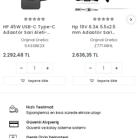
HP 45W USB-C Type-C
Hp 19V 6.3A 5.5x2.5
Adaptör Şarj Aleti-
mm Adaptör Şarj
Cihazı
Aleti-Cihazı
Orijinal Üretici
Orijinal Üretici
54338K2X
Z77T48HL
2.292,48 TL
2.636,35 TL
Sepete Ekle
Sepete Ekle
Hızlı Teslimat
Siparişleriniz en kısa sürede elinize ulaşır.
Güvenli Alışveriş
Güvenli ve kolay ödeme sistemi
Geniş Ürün Yelpazesi