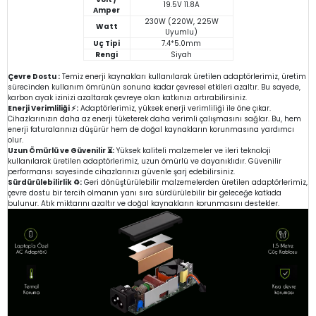
19.5V 11.8A
Amper
230W (220W, 225W
Watt
Uyumlu)
Uç Tipi
7.4*5.0mm
Rengi
Siyah
Çevre Dostu :
Temiz enerji kaynakları kullanılarak üretilen adaptörlerimiz, üretim
sürecinden kullanım ömrünün sonuna kadar çevresel etkileri azaltır. Bu sayede,
karbon ayak izinizi azaltarak çevreye olan katkınızı artırabilirsiniz.
Enerji Verimliliği ⚡:
Adaptörlerimiz, yüksek enerji verimliliği ile öne çıkar.
Cihazlarınızın daha az enerji tüketerek daha verimli çalışmasını sağlar. Bu, hem
enerji faturalarınızı düşürür hem de doğal kaynakların korunmasına yardımcı
olur.
Uzun Ömürlü ve Güvenilir ⏳:
Yüksek kaliteli malzemeler ve ileri teknoloji
kullanılarak üretilen adaptörlerimiz, uzun ömürlü ve dayanıklıdır. Güvenilir
performansı sayesinde cihazlarınızı güvenle şarj edebilirsiniz.
Sürdürülebilirlik ♻️:
Geri dönüştürülebilir malzemelerden üretilen adaptörlerimiz,
çevre dostu bir tercih olmanın yanı sıra sürdürülebilir bir geleceğe katkıda
bulunur. Atık miktarını azaltır ve doğal kaynakların korunmasını destekler.