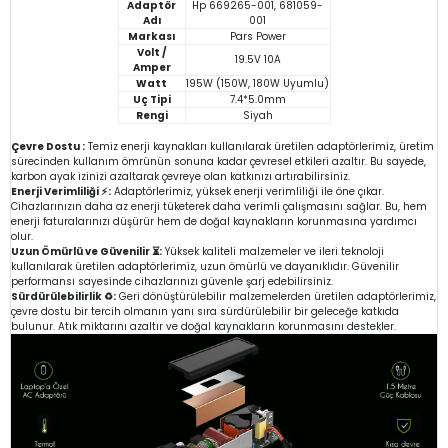
Adaptör
Hp 669265-001, 681059-
Adı
001
Markası
Pars Power
Volt /
19.5V 10A
Amper
Watt
195W (150W, 180W Uyumlu)
Uç Tipi
7.4*5.0mm
Rengi
Siyah
Çevre Dostu :
Temiz enerji kaynakları kullanılarak üretilen adaptörlerimiz, üretim
sürecinden kullanım ömrünün sonuna kadar çevresel etkileri azaltır. Bu sayede,
karbon ayak izinizi azaltarak çevreye olan katkınızı artırabilirsiniz.
Enerji Verimliliği ⚡:
Adaptörlerimiz, yüksek enerji verimliliği ile öne çıkar.
Cihazlarınızın daha az enerji tüketerek daha verimli çalışmasını sağlar. Bu, hem
enerji faturalarınızı düşürür hem de doğal kaynakların korunmasına yardımcı
olur.
Uzun Ömürlü ve Güvenilir ⏳:
Yüksek kaliteli malzemeler ve ileri teknoloji
kullanılarak üretilen adaptörlerimiz, uzun ömürlü ve dayanıklıdır. Güvenilir
performansı sayesinde cihazlarınızı güvenle şarj edebilirsiniz.
Sürdürülebilirlik ♻️:
Geri dönüştürülebilir malzemelerden üretilen adaptörlerimiz,
çevre dostu bir tercih olmanın yanı sıra sürdürülebilir bir geleceğe katkıda
bulunur. Atık miktarını azaltır ve doğal kaynakların korunmasını destekler.