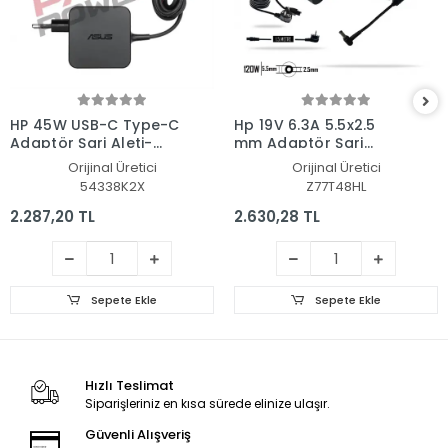
HP 45W USB-C Type-C
Hp 19V 6.3A 5.5x2.5
Adaptör Şarj Aleti-
mm Adaptör Şarj
Cihazı
Aleti-Cihazı
Orijinal Üretici
Orijinal Üretici
54338K2X
Z77T48HL
2.287,20 TL
2.630,28 TL
Sepete Ekle
Sepete Ekle
Hızlı Teslimat
Siparişleriniz en kısa sürede elinize ulaşır.
Güvenli Alışveriş