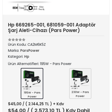
Hp 669265-001, 681059-001 Adaptör
Şarj Aleti-Cihazı (Pars Power)
Ürün Kodu:
CA2M6K5Z
Marka:
ParsPower
Kategori:
Hp
Ürün Alternatifleri: 195W - Pars Power
230W - Pars
195W - Pars
Power
Power
$45,00
/ ( 2.144,25 TL ) + Kdv
$54,00
/ ( 2.573,10 TL ) Kdv Dahil