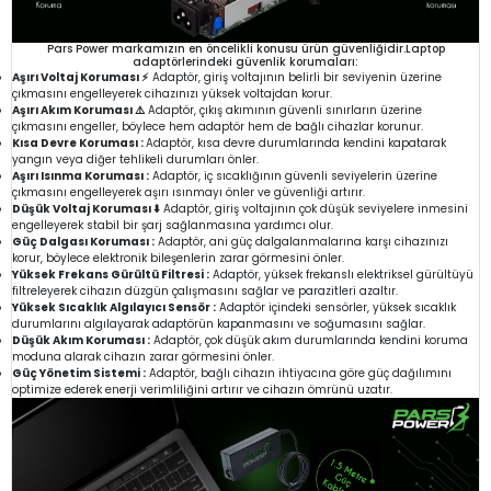
Pars Power markamızın en öncelikli konusu ürün güvenliğidir.Laptop
adaptörlerindeki güvenlik korumaları:
Aşırı Voltaj Koruması ⚡
Adaptör, giriş voltajının belirli bir seviyenin üzerine
çıkmasını engelleyerek cihazınızı yüksek voltajdan korur.
Aşırı Akım Koruması ⚠️
Adaptör, çıkış akımının güvenli sınırların üzerine
çıkmasını engeller, böylece hem adaptör hem de bağlı cihazlar korunur.
Kısa Devre Koruması :
Adaptör, kısa devre durumlarında kendini kapatarak
yangın veya diğer tehlikeli durumları önler.
Aşırı Isınma Koruması :
Adaptör, iç sıcaklığının güvenli seviyelerin üzerine
çıkmasını engelleyerek aşırı ısınmayı önler ve güvenliği artırır.
Düşük Voltaj Koruması ⬇️
Adaptör, giriş voltajının çok düşük seviyelere inmesini
engelleyerek stabil bir şarj sağlanmasına yardımcı olur.
Güç Dalgası Koruması :
Adaptör, ani güç dalgalanmalarına karşı cihazınızı
korur, böylece elektronik bileşenlerin zarar görmesini önler.
Yüksek Frekans Gürültü Filtresi :
Adaptör, yüksek frekanslı elektriksel gürültüyü
filtreleyerek cihazın düzgün çalışmasını sağlar ve parazitleri azaltır.
Yüksek Sıcaklık Algılayıcı Sensör :
Adaptör içindeki sensörler, yüksek sıcaklık
durumlarını algılayarak adaptörün kapanmasını ve soğumasını sağlar.
Düşük Akım Koruması :
Adaptör, çok düşük akım durumlarında kendini koruma
moduna alarak cihazın zarar görmesini önler.
Güç Yönetim Sistemi :
Adaptör, bağlı cihazın ihtiyacına göre güç dağılımını
optimize ederek enerji verimliliğini artırır ve cihazın ömrünü uzatır.