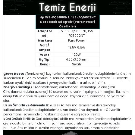
Hp 15S-FQ5000NT, 15S-FQ5002NT
Notebook Adaptör (Pars Power)
Özellikleri
Adaptör
Hp 15S-FQ5000NT, 15S-
Adı
FQ5002NT
Markası
Pars Power
Volt /
19.5V 6.15A
Amper
Watt
120W
Uç Tipi
4.50x3.00mm
Rengi
Siyah
Çevre Dostu :
Temiz enerji kaynakları kullanılarak üretilen adaptörlerimiz, üretim
sürecinden kullanım ömrünün sonuna kadar çevresel etkileri azaltır. Bu sayede,
karbon ayak izinizi azaltarak çevreye olan katkınızı artırabilirsiniz.
Enerji Verimliliği ⚡:
Adaptörlerimiz, yüksek enerji verimliliği ile öne çıkar.
Cihazlarınızın daha az enerji tüketerek daha verimli çalışmasını sağlar. Bu, hem
enerji faturalarınızı düşürür hem de doğal kaynakların korunmasına yardımcı
olur.
Uzun Ömürlü ve Güvenilir ⏳:
Yüksek kaliteli malzemeler ve ileri teknoloji
kullanılarak üretilen adaptörlerimiz, uzun ömürlü ve dayanıklıdır. Güvenilir
performansı sayesinde cihazlarınızı güvenle şarj edebilirsiniz.
Sürdürülebilirlik ♻️:
Geri dönüştürülebilir malzemelerden üretilen adaptörlerimiz,
çevre dostu bir tercih olmanın yanı sıra sürdürülebilir bir geleceğe katkıda
bulunur. Atık miktarını azaltır ve doğal kaynakların korunmasını destekler.