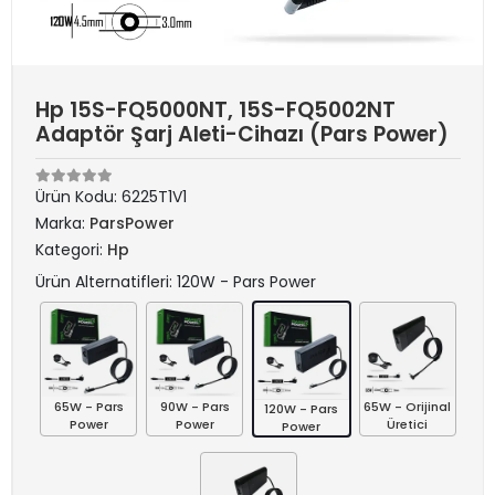
Hp 15S-FQ5000NT, 15S-FQ5002NT
Adaptör Şarj Aleti-Cihazı (Pars Power)
Ürün Kodu:
6225T1V1
Marka:
ParsPower
Kategori:
Hp
Ürün Alternatifleri: 120W - Pars Power
65W - Pars
90W - Pars
65W - Orijinal
120W - Pars
Power
Power
Üretici
Power