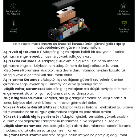
Pars Power markamızın en öncelikli konusu ürün güvenliğidir.Laptop
adaptörlerindeki güvenlik korumaları:
Aşırı Voltaj Koruması ⚡
Adaptör, giriş voltajının belirli bir seviyenin üzerine
çıkmasını engelleyerek cihazınızı yüksek voltajdan korur.
Aşırı Akım Koruması ⚠️
Adaptör, çıkış akımının güvenli sınırların üzerine
çıkmasını engeller, böylece hem adaptör hem de bağlı cihazlar korunur.
Kısa Devre Koruması :
Adaptör, kısa devre durumlarında kendini kapatarak
yangın veya diğer tehlikeli durumları önler.
Aşırı Isınma Koruması :
Adaptör, iç sıcaklığının güvenli seviyelerin üzerine
çıkmasını engelleyerek aşırı ısınmayı önler ve güvenliği artırır.
Düşük Voltaj Koruması ⬇️
Adaptör, giriş voltajının çok düşük seviyelere inmesini
engelleyerek stabil bir şarj sağlanmasına yardımcı olur.
Güç Dalgası Koruması :
Adaptör, ani güç dalgalanmalarına karşı cihazınızı
korur, böylece elektronik bileşenlerin zarar görmesini önler.
Yüksek Frekans Gürültü Filtresi :
Adaptör, yüksek frekanslı elektriksel gürültüyü
filtreleyerek cihazın düzgün çalışmasını sağlar ve parazitleri azaltır.
Yüksek Sıcaklık Algılayıcı Sensör :
Adaptör içindeki sensörler, yüksek sıcaklık
durumlarını algılayarak adaptörün kapanmasını ve soğumasını sağlar.
Düşük Akım Koruması :
Adaptör, çok düşük akım durumlarında kendini koruma
moduna alarak cihazın zarar görmesini önler.
Güç Yönetim Sistemi :
Adaptör, bağlı cihazın ihtiyacına göre güç dağılımını