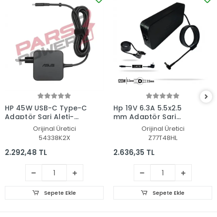
HP 45W USB-C Type-C
Hp 19V 6.3A 5.5x2.5
Adaptör Şarj Aleti-
mm Adaptör Şarj
Cihazı
Aleti-Cihazı
Orijinal Üretici
Orijinal Üretici
54338K2X
Z77T48HL
2.292,48 TL
2.636,35 TL
Sepete Ekle
Sepete Ekle