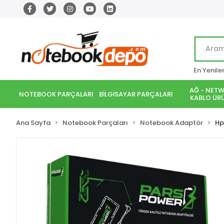
En Yenile
AĞ - NETW
NOTEBOOK PARÇALARI
BİLGİSAYAR PARÇALARI
KABLO ÜRÜ
Ana Sayfa
Notebook Parçaları
Notebook Adaptör
Hp