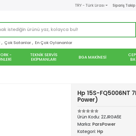
TRY - Türk Lirası
Sipariş Takip
r
,
Çok Satanlar
,
En Çok Oylananlar
ORK -
TEKNİK SERVİS
CEP
BGA MAKİNESİ
NLERİ
EKİPMANLARI
BA
Hp 15S-FQ5006NT 7K
Power)
Ürün Kodu:
2ZJRGA6E
Marka:
ParsPower
Kategori:
Hp