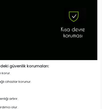
deki güvenlik korumaları:
n korur.
ğlı cihazlar korunur.
liği artırır.
rdımcı olur.