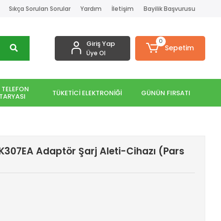
Sıkça Sorulan Sorular
Yardım
İletişim
Bayilik Başvurusu
0
Giriş Yap
Sepetim
Üye Ol
 TELEFON
TÜKETİCİ ELEKTRONİĞİ
GÜNÜN FIRSATI
TARYASI
307EA Adaptör Şarj Aleti-Cihazı (Pars