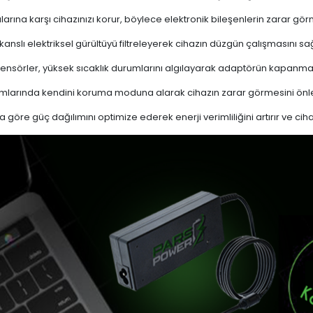
ına karşı cihazınızı korur, böylece elektronik bileşenlerin zarar gör
nslı elektriksel gürültüyü filtreleyerek cihazın düzgün çalışmasını sağl
ensörler, yüksek sıcaklık durumlarını algılayarak adaptörün kapanma
mlarında kendini koruma moduna alarak cihazın zarar görmesini önle
a göre güç dağılımını optimize ederek enerji verimliliğini artırır ve cih