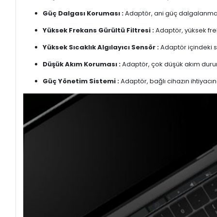
Güç Dalgası Koruması :
Adaptör, ani güç dalgalanmalar
Yüksek Frekans Gürültü Filtresi :
Adaptör, yüksek freka
Yüksek Sıcaklık Algılayıcı Sensör :
Adaptör içindeki s
Düşük Akım Koruması :
Adaptör, çok düşük akım duru
Güç Yönetim Sistemi :
Adaptör, bağlı cihazın ihtiyacın