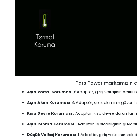
Pars Power markamızın en
Aşırı Voltaj Koruması ⚡
Adaptör, giriş voltajının belirl
Aşırı Akım Koruması ⚠️
Adaptör, çıkış akımının güvenli
Kısa Devre Koruması :
Adaptör, kısa devre durumlarınd
Aşırı Isınma Koruması :
Adaptör, iç sıcaklığının güvenli
Düşük Voltaj Koruması ⬇️
Adaptör, giriş voltajının çok