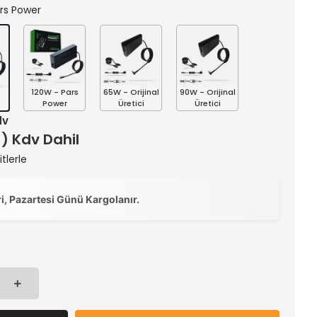
ars Power
120W - Pars
65W - Orijinal
90W - Orijinal
s
Power
Üretici
Üretici
dv
 ) Kdv Dahil
tlerle
ri, Pazartesi Günü Kargolanır.