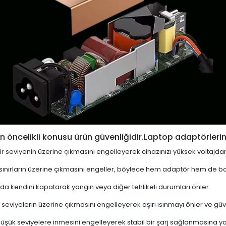
 öncelikli konusu ürün güvenliğidir.Laptop adaptörlerin
i bir seviyenin üzerine çıkmasını engelleyerek cihazınızı yüksek voltajda
 sınırların üzerine çıkmasını engeller, böylece hem adaptör hem de ba
a kendini kapatarak yangın veya diğer tehlikeli durumları önler.
 seviyelerin üzerine çıkmasını engelleyerek aşırı ısınmayı önler ve güven
 düşük seviyelere inmesini engelleyerek stabil bir şarj sağlanmasına ya