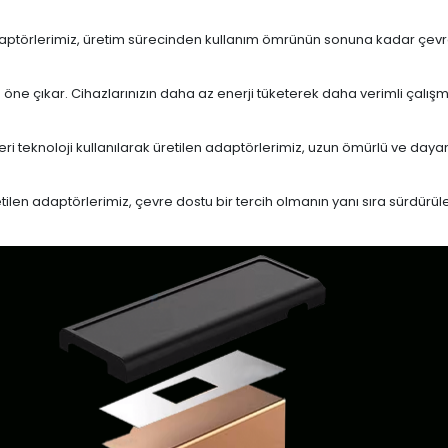
daptörlerimiz, üretim sürecinden kullanım ömrünün sonuna kadar çevrese
le öne çıkar. Cihazlarınızın daha az enerji tüketerek daha verimli çalış
eri teknoloji kullanılarak üretilen adaptörlerimiz, uzun ömürlü ve dayan
en adaptörlerimiz, çevre dostu bir tercih olmanın yanı sıra sürdürülebi