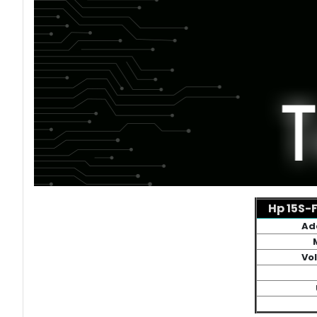
Hp 15S-
Ad
Vol