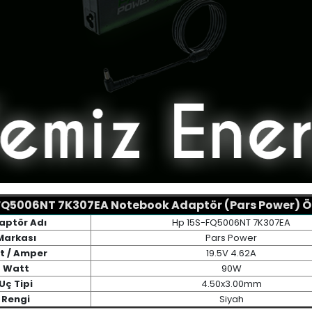
FQ5006NT 7K307EA Notebook Adaptör (Pars Power) Öze
aptör Adı
Hp 15S-FQ5006NT 7K307EA
Markası
Pars Power
t / Amper
19.5V 4.62A
Watt
90W
Uç Tipi
4.50x3.00mm
Rengi
Siyah