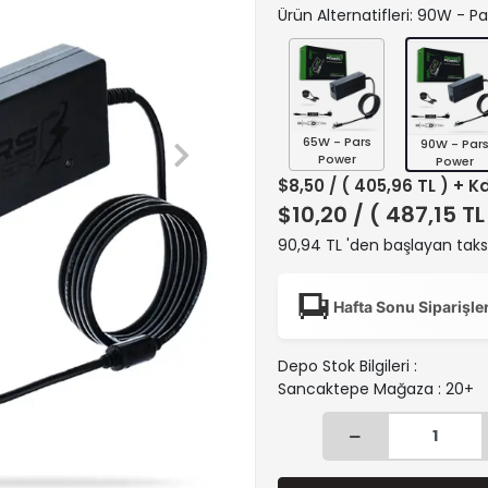
Ürün Alternatifleri: 90W - P
65W - Pars
90W - Par
Power
Power
$8,50
/ ( 405,96 TL ) + K
$10,20
/ ( 487,15 TL
90,94 TL 'den başlayan taksi
Hafta Sonu Siparişle
Depo Stok Bilgileri :
Sancaktepe Mağaza : 20+