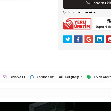
Sepete Ekl
Favorilerime ekle
Süper Hızl
Tavsiye Et
Yorum Yaz
Karşılaştır
Fiyat Alar