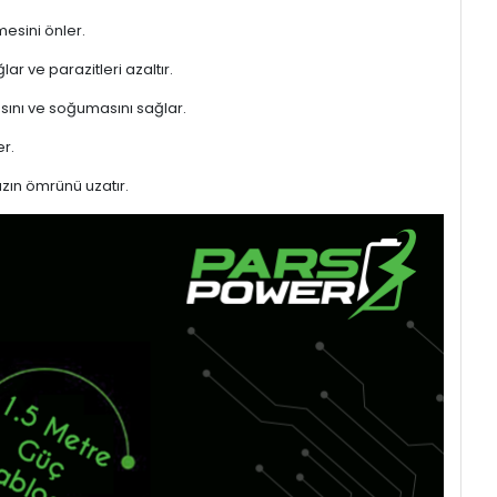
mesini önler.
ar ve parazitleri azaltır.
sını ve soğumasını sağlar.
r.
azın ömrünü uzatır.