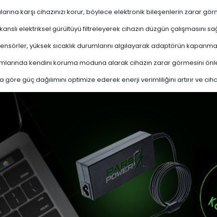
ına karşı cihazınızı korur, böylece elektronik bileşenlerin zarar gör
nslı elektriksel gürültüyü filtreleyerek cihazın düzgün çalışmasını sağl
ensörler, yüksek sıcaklık durumlarını algılayarak adaptörün kapanma
mlarında kendini koruma moduna alarak cihazın zarar görmesini önle
a göre güç dağılımını optimize ederek enerji verimliliğini artırır ve cih