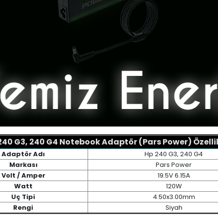
240 G3, 240 G4 Notebook Adaptör (Pars Power) Özellik
Adaptör Adı
Hp 240 G3, 240 G4
Markası
Pars Power
Volt / Amper
19.5V 6.15A
Watt
120W
Uç Tipi
4.50x3.00mm
Rengi
Siyah