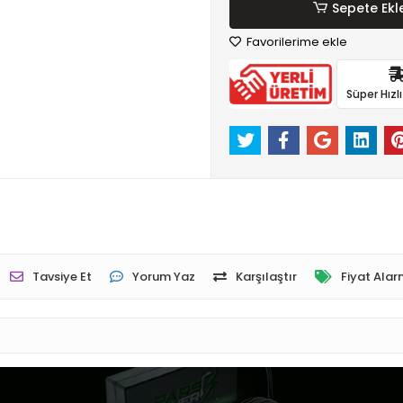
Sepete Ekl
Favorilerime ekle
Süper Hızl
Tavsiye Et
Yorum Yaz
Karşılaştır
Fiyat Alar