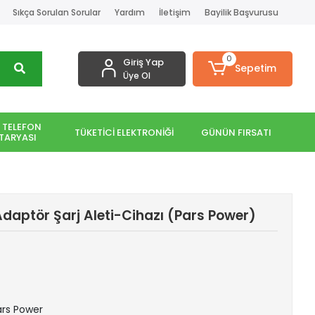
Sıkça Sorulan Sorular
Yardım
İletişim
Bayilik Başvurusu
0
Giriş Yap
Sepetim
Üye Ol
 TELEFON
TÜKETİCİ ELEKTRONİĞİ
GÜNÜN FIRSATI
TARYASI
daptör Şarj Aleti-Cihazı (Pars Power)
Pars Power