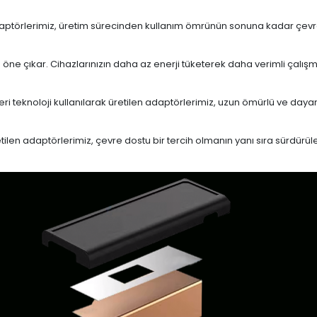
daptörlerimiz, üretim sürecinden kullanım ömrünün sonuna kadar çevrese
le öne çıkar. Cihazlarınızın daha az enerji tüketerek daha verimli çalış
eri teknoloji kullanılarak üretilen adaptörlerimiz, uzun ömürlü ve dayan
en adaptörlerimiz, çevre dostu bir tercih olmanın yanı sıra sürdürülebi