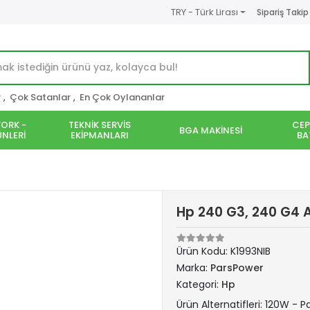
TRY - Türk Lirası
Sipariş Takip
r
,
Çok Satanlar
,
En Çok Oylananlar
ORK -
TEKNİK SERVİS
CEP
BGA MAKİNESİ
NLERİ
EKİPMANLARI
BA
Hp 240 G3, 240 G4 A
Ürün Kodu:
K1993NIB
Marka:
ParsPower
Kategori:
Hp
Ürün Alternatifleri: 120W - 