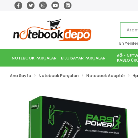
En Yenile
AĞ - NETW
NOTEBOOK PARÇALARI
BİLGİSAYAR PARÇALARI
KABLO ÜRÜ
Ana Sayfa
Notebook Parçaları
Notebook Adaptör
Hp