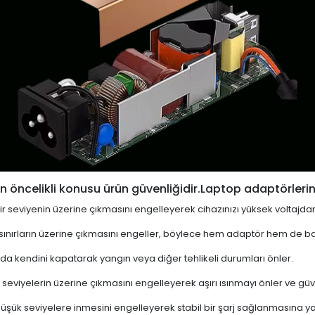
 öncelikli konusu ürün güvenliğidir.Laptop adaptörlerin
i bir seviyenin üzerine çıkmasını engelleyerek cihazınızı yüksek voltajda
 sınırların üzerine çıkmasını engeller, böylece hem adaptör hem de ba
a kendini kapatarak yangın veya diğer tehlikeli durumları önler.
 seviyelerin üzerine çıkmasını engelleyerek aşırı ısınmayı önler ve güven
 düşük seviyelere inmesini engelleyerek stabil bir şarj sağlanmasına ya