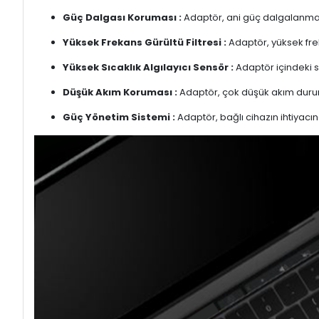
Güç Dalgası Koruması :
Adaptör, ani güç dalgalanmalar
Yüksek Frekans Gürültü Filtresi :
Adaptör, yüksek freka
Yüksek Sıcaklık Algılayıcı Sensör :
Adaptör içindeki s
Düşük Akım Koruması :
Adaptör, çok düşük akım duru
Güç Yönetim Sistemi :
Adaptör, bağlı cihazın ihtiyacın