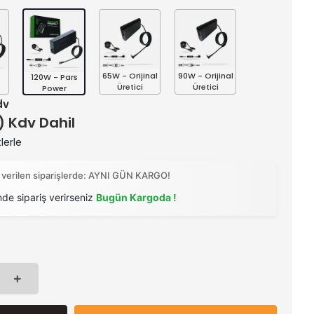
s
65W - Orijinal
90W - Orijinal
120W - Pars
Üretici
Üretici
Power
dv
 ) Kdv Dahil
lerle
 verilen siparişlerde: AYNI GÜN KARGO!
nde sipariş verirseniz
Bugün Kargoda !