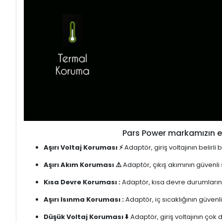
Pars Power markamızın en
Aşırı Voltaj Koruması ⚡
Adaptör, giriş voltajının belirl
Aşırı Akım Koruması ⚠️
Adaptör, çıkış akımının güvenli
Kısa Devre Koruması :
Adaptör, kısa devre durumlarınd
Aşırı Isınma Koruması :
Adaptör, iç sıcaklığının güvenli
Düşük Voltaj Koruması ⬇️
Adaptör, giriş voltajının çok