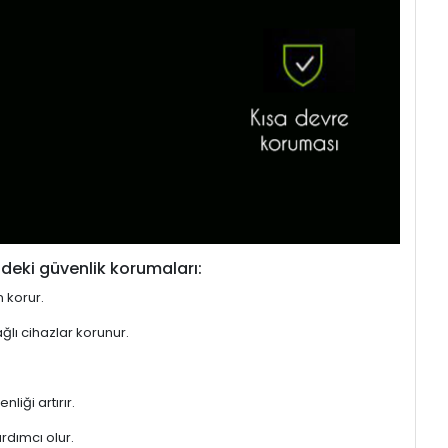
deki güvenlik korumaları:
n korur.
ğlı cihazlar korunur.
liği artırır.
rdımcı olur.