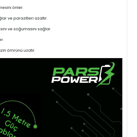
mesini önler.
ar ve parazitleri azaltır.
sını ve soğumasını sağlar.
r.
azın ömrünü uzatır.