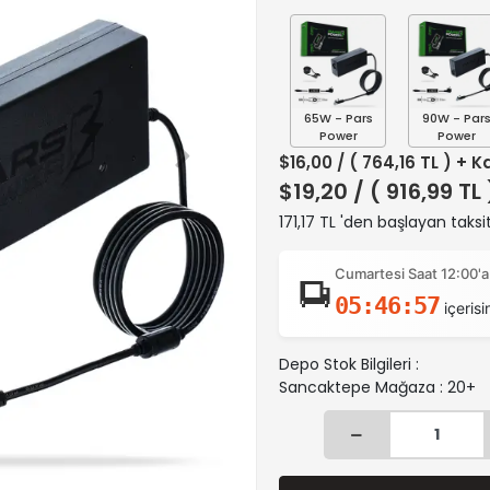
65W - Pars
90W - Par
Power
Power
$16,00
/ ( 764,16 TL ) + K
$19,20
/ ( 916,99 TL
171,17 TL 'den başlayan taksit
Cumartesi Saat 12:00'a
05:46:56
içerisi
Depo Stok Bilgileri :
Sancaktepe Mağaza : 20+