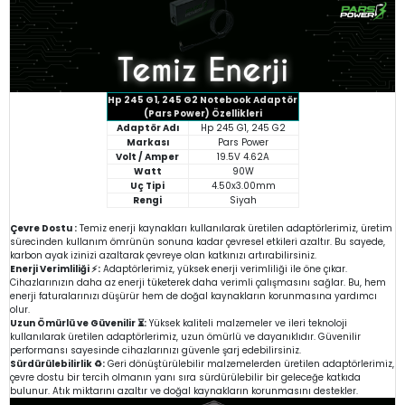
Hp 245 G1, 245 G2 Notebook Adaptör
(Pars Power) Özellikleri
Adaptör Adı
Hp 245 G1, 245 G2
Markası
Pars Power
Volt / Amper
19.5V 4.62A
Watt
90W
Uç Tipi
4.50x3.00mm
Rengi
Siyah
Çevre Dostu :
Temiz enerji kaynakları kullanılarak üretilen adaptörlerimiz, üretim
sürecinden kullanım ömrünün sonuna kadar çevresel etkileri azaltır. Bu sayede,
karbon ayak izinizi azaltarak çevreye olan katkınızı artırabilirsiniz.
Enerji Verimliliği ⚡:
Adaptörlerimiz, yüksek enerji verimliliği ile öne çıkar.
Cihazlarınızın daha az enerji tüketerek daha verimli çalışmasını sağlar. Bu, hem
enerji faturalarınızı düşürür hem de doğal kaynakların korunmasına yardımcı
olur.
Uzun Ömürlü ve Güvenilir ⏳:
Yüksek kaliteli malzemeler ve ileri teknoloji
kullanılarak üretilen adaptörlerimiz, uzun ömürlü ve dayanıklıdır. Güvenilir
performansı sayesinde cihazlarınızı güvenle şarj edebilirsiniz.
Sürdürülebilirlik ♻️:
Geri dönüştürülebilir malzemelerden üretilen adaptörlerimiz,
çevre dostu bir tercih olmanın yanı sıra sürdürülebilir bir geleceğe katkıda
bulunur. Atık miktarını azaltır ve doğal kaynakların korunmasını destekler.