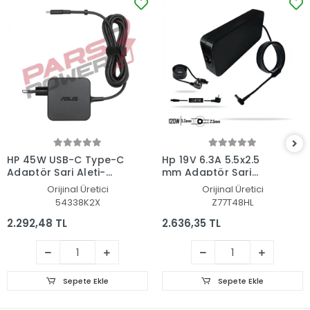
HP 45W USB-C Type-C
Hp 19V 6.3A 5.5x2.5
Adaptör Şarj Aleti-
mm Adaptör Şarj
Cihazı
Aleti-Cihazı
Orijinal Üretici
Orijinal Üretici
54338K2X
Z77T48HL
2.292,48 TL
2.636,35 TL
Sepete Ekle
Sepete Ekle