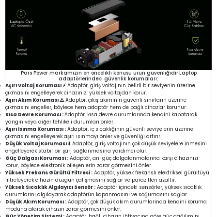
Pars Power markamızın en öncelikli konusu ürün güvenliğidir.Laptop
adaptörlerindeki güvenlik korumaları:
Aşırı Voltaj Koruması ⚡
Adaptör, giriş voltajının belirli bir seviyenin üzerine
çıkmasını engelleyerek cihazınızı yüksek voltajdan korur.
Aşırı Akım Koruması ⚠️
Adaptör, çıkış akımının güvenli sınırların üzerine
çıkmasını engeller, böylece hem adaptör hem de bağlı cihazlar korunur.
Kısa Devre Koruması :
Adaptör, kısa devre durumlarında kendini kapatarak
yangın veya diğer tehlikeli durumları önler.
Aşırı Isınma Koruması :
Adaptör, iç sıcaklığının güvenli seviyelerin üzerine
çıkmasını engelleyerek aşırı ısınmayı önler ve güvenliği artırır.
Düşük Voltaj Koruması ⬇️
Adaptör, giriş voltajının çok düşük seviyelere inmesini
engelleyerek stabil bir şarj sağlanmasına yardımcı olur.
Güç Dalgası Koruması :
Adaptör, ani güç dalgalanmalarına karşı cihazınızı
korur, böylece elektronik bileşenlerin zarar görmesini önler.
Yüksek Frekans Gürültü Filtresi :
Adaptör, yüksek frekanslı elektriksel gürültüyü
filtreleyerek cihazın düzgün çalışmasını sağlar ve parazitleri azaltır.
Yüksek Sıcaklık Algılayıcı Sensör :
Adaptör içindeki sensörler, yüksek sıcaklık
durumlarını algılayarak adaptörün kapanmasını ve soğumasını sağlar.
Düşük Akım Koruması :
Adaptör, çok düşük akım durumlarında kendini koruma
moduna alarak cihazın zarar görmesini önler.
Güç Yönetim Sistemi :
Adaptör, bağlı cihazın ihtiyacına göre güç dağılımını