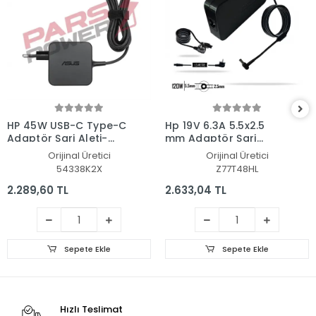
HP 45W USB-C Type-C
Hp 19V 6.3A 5.5x2.5
Adaptör Şarj Aleti-
mm Adaptör Şarj
Cihazı
Aleti-Cihazı
Orijinal Üretici
Orijinal Üretici
54338K2X
Z77T48HL
2.289,60 TL
2.633,04 TL
Sepete Ekle
Sepete Ekle
Hızlı Teslimat