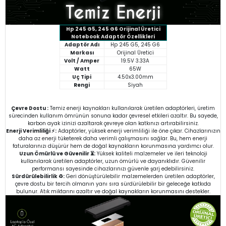
Hp 245 G5, 245 G6 Orijinal Üretici
Notebook Adaptör Özellikleri
Adaptör Adı
Hp 245 G5, 245 G6
Markası
Orijinal Üretici
Volt / Amper
19.5V 3.33A
Watt
65W
Uç Tipi
4.50x3.00mm
Rengi
Siyah
Çevre Dostu :
Temiz enerji kaynakları kullanılarak üretilen adaptörleri, üretim
sürecinden kullanım ömrünün sonuna kadar çevresel etkileri azaltır. Bu sayede,
karbon ayak izinizi azaltarak çevreye olan katkınızı artırabilirsiniz.
Enerji Verimliliği ⚡:
Adaptörler, yüksek enerji verimliliği ile öne çıkar. Cihazlarınızın
daha az enerji tüketerek daha verimli çalışmasını sağlar. Bu, hem enerji
faturalarınızı düşürür hem de doğal kaynakların korunmasına yardımcı olur.
Uzun Ömürlü ve Güvenilir ⏳:
Yüksek kaliteli malzemeler ve ileri teknoloji
kullanılarak üretilen adaptörler, uzun ömürlü ve dayanıklıdır. Güvenilir
performansı sayesinde cihazlarınızı güvenle şarj edebilirsiniz.
Sürdürülebilirlik ♻️:
Geri dönüştürülebilir malzemelerden üretilen adaptörler,
çevre dostu bir tercih olmanın yanı sıra sürdürülebilir bir geleceğe katkıda
bulunur. Atık miktarını azaltır ve doğal kaynakların korunmasını destekler.