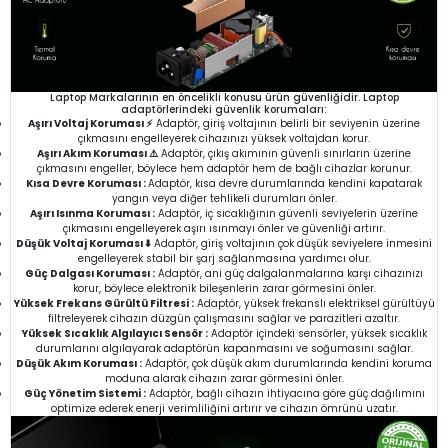
Laptop Markalarının en öncelikli konusu ürün güvenliğidir. Laptop
adaptörlerindeki güvenlik korumaları:
Aşırı Voltaj Koruması ⚡
Adaptör, giriş voltajının belirli bir seviyenin üzerine
çıkmasını engelleyerek cihazınızı yüksek voltajdan korur.
Aşırı Akım Koruması ⚠️
Adaptör, çıkış akımının güvenli sınırların üzerine
çıkmasını engeller, böylece hem adaptör hem de bağlı cihazlar korunur.
Kısa Devre Koruması :
Adaptör, kısa devre durumlarında kendini kapatarak
yangın veya diğer tehlikeli durumları önler.
Aşırı Isınma Koruması :
Adaptör, iç sıcaklığının güvenli seviyelerin üzerine
çıkmasını engelleyerek aşırı ısınmayı önler ve güvenliği artırır.
Düşük Voltaj Koruması ⬇️
Adaptör, giriş voltajının çok düşük seviyelere inmesini
engelleyerek stabil bir şarj sağlanmasına yardımcı olur.
Güç Dalgası Koruması :
Adaptör, ani güç dalgalanmalarına karşı cihazınızı
korur, böylece elektronik bileşenlerin zarar görmesini önler.
Yüksek Frekans Gürültü Filtresi :
Adaptör, yüksek frekanslı elektriksel gürültüyü
filtreleyerek cihazın düzgün çalışmasını sağlar ve parazitleri azaltır.
Yüksek Sıcaklık Algılayıcı Sensör :
Adaptör içindeki sensörler, yüksek sıcaklık
durumlarını algılayarak adaptörün kapanmasını ve soğumasını sağlar.
Düşük Akım Koruması :
Adaptör, çok düşük akım durumlarında kendini koruma
moduna alarak cihazın zarar görmesini önler.
Güç Yönetim Sistemi :
Adaptör, bağlı cihazın ihtiyacına göre güç dağılımını
optimize ederek enerji verimliliğini artırır ve cihazın ömrünü uzatır.