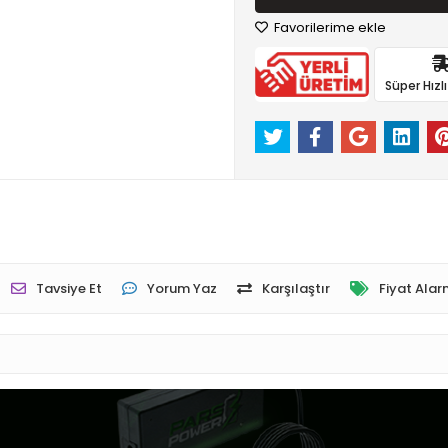
Favorilerime ekle
Süper Hızl
Tavsiye Et
Yorum Yaz
Karşılaştır
Fiyat Alar