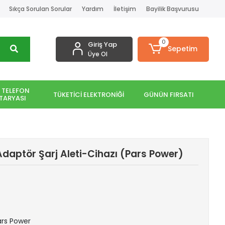
Sıkça Sorulan Sorular
Yardım
İletişim
Bayilik Başvurusu
0
Giriş Yap
Sepetim
Üye Ol
 TELEFON
TÜKETİCİ ELEKTRONİĞİ
GÜNÜN FIRSATI
TARYASI
daptör Şarj Aleti-Cihazı (Pars Power)
Pars Power