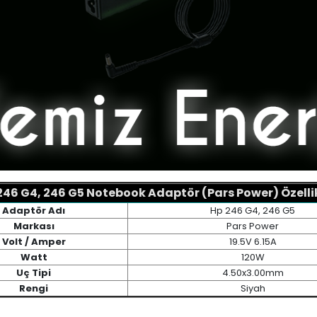
246 G4, 246 G5 Notebook Adaptör (Pars Power) Özellik
Adaptör Adı
Hp 246 G4, 246 G5
Markası
Pars Power
Volt / Amper
19.5V 6.15A
Watt
120W
Uç Tipi
4.50x3.00mm
Rengi
Siyah