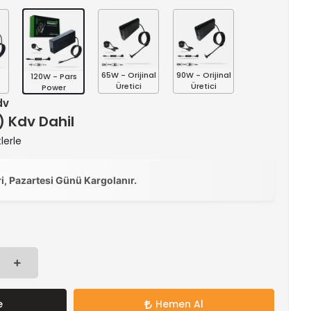
s
65W - Orijinal
90W - Orijinal
120W - Pars
Üretici
Üretici
Power
dv
 ) Kdv Dahil
lerle
ri, Pazartesi Günü Kargolanır.
e
Hemen Al