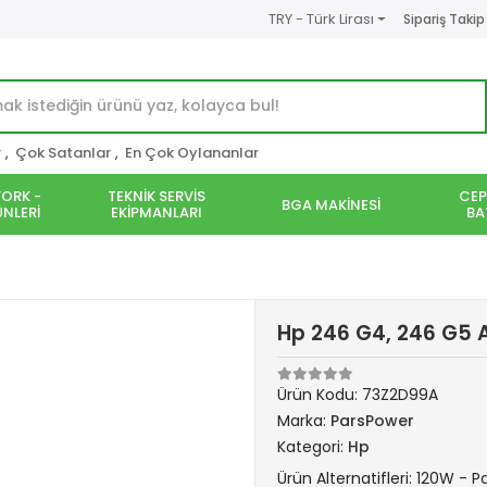
TRY - Türk Lirası
Sipariş Takip
r
,
Çok Satanlar
,
En Çok Oylananlar
ORK -
TEKNİK SERVİS
CEP
BGA MAKİNESİ
NLERİ
EKİPMANLARI
BA
Hp 246 G4, 246 G5 A
Ürün Kodu:
73Z2D99A
Marka:
ParsPower
Kategori:
Hp
Ürün Alternatifleri: 120W - 