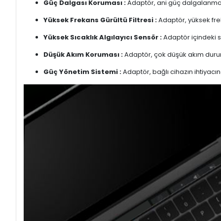
Güç Dalgası Koruması :
Adaptör, ani güç dalgalanmalar
Yüksek Frekans Gürültü Filtresi :
Adaptör, yüksek freka
Yüksek Sıcaklık Algılayıcı Sensör :
Adaptör içindeki s
Düşük Akım Koruması :
Adaptör, çok düşük akım duru
Güç Yönetim Sistemi :
Adaptör, bağlı cihazın ihtiyacın