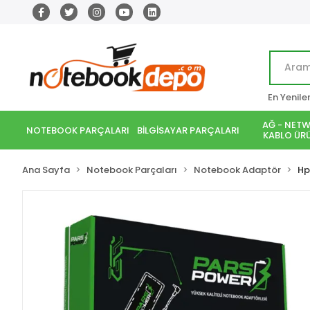
En Yenile
AĞ - NETW
NOTEBOOK PARÇALARI
BİLGİSAYAR PARÇALARI
KABLO ÜRÜ
Ana Sayfa
Notebook Parçaları
Notebook Adaptör
Hp