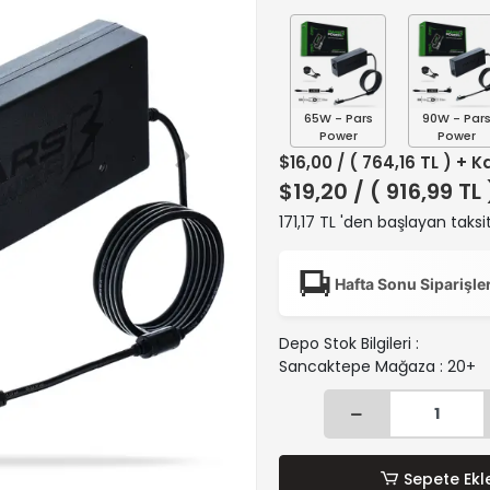
65W - Pars
90W - Par
Power
Power
$16,00
/ ( 764,16 TL ) + K
$19,20
/ ( 916,99 TL
171,17 TL 'den başlayan taksit
Hafta Sonu Siparişle
Depo Stok Bilgileri :
Sancaktepe Mağaza : 20+
Sepete Ekl