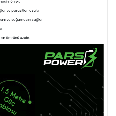
mesini önler.
ar ve parazitleri azaltır.
sını ve soğumasını sağlar.
r.
azın ömrünü uzatır.