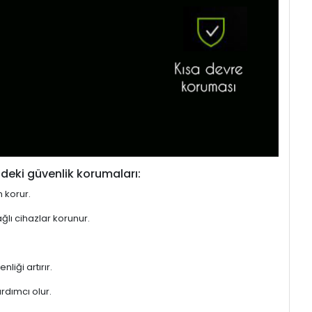
deki güvenlik korumaları:
n korur.
ğlı cihazlar korunur.
liği artırır.
rdımcı olur.