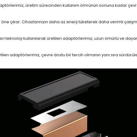
daptörlerimiz, üretim sürecinden kullanım ömrünün sonuna kadar çevrese
le öne çıkar. Cihazlarınızın daha az enerji tüketerek daha verimli çalış
eri teknoloji kullanılarak üretilen adaptörlerimiz, uzun ömürlü ve dayan
en adaptörlerimiz, çevre dostu bir tercih olmanın yanı sıra sürdürülebi