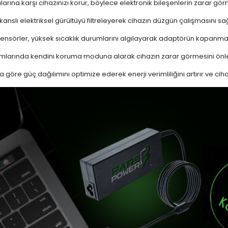
ına karşı cihazınızı korur, böylece elektronik bileşenlerin zarar gör
nslı elektriksel gürültüyü filtreleyerek cihazın düzgün çalışmasını sağl
ensörler, yüksek sıcaklık durumlarını algılayarak adaptörün kapanma
mlarında kendini koruma moduna alarak cihazın zarar görmesini önle
a göre güç dağılımını optimize ederek enerji verimliliğini artırır ve cih