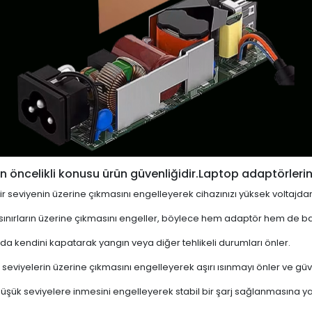
 öncelikli konusu ürün güvenliğidir.Laptop adaptörlerin
i bir seviyenin üzerine çıkmasını engelleyerek cihazınızı yüksek voltajda
 sınırların üzerine çıkmasını engeller, böylece hem adaptör hem de ba
a kendini kapatarak yangın veya diğer tehlikeli durumları önler.
 seviyelerin üzerine çıkmasını engelleyerek aşırı ısınmayı önler ve güven
 düşük seviyelere inmesini engelleyerek stabil bir şarj sağlanmasına ya