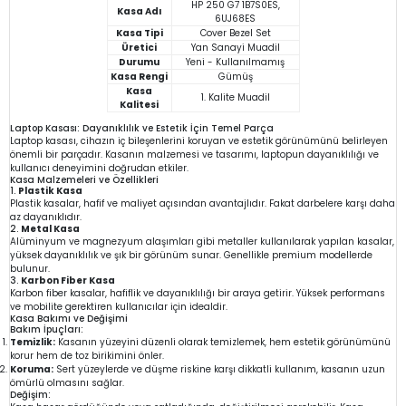
HP 250 G7 1B7S0ES,
Kasa Adı
6UJ68ES
Kasa Tipi
Cover Bezel Set
Üretici
Yan Sanayi Muadil
Durumu
Yeni - Kullanılmamış
Kasa Rengi
Gümüş
Kasa
1. Kalite Muadil
Kalitesi
Laptop Kasası: Dayanıklılık ve Estetik İçin Temel Parça
Laptop kasası, cihazın iç bileşenlerini koruyan ve estetik görünümünü belirleyen
önemli bir parçadır. Kasanın malzemesi ve tasarımı, laptopun dayanıklılığı ve
kullanıcı deneyimini doğrudan etkiler.
Kasa Malzemeleri ve Özellikleri
1.
Plastik Kasa
Plastik kasalar, hafif ve maliyet açısından avantajlıdır. Fakat darbelere karşı daha
az dayanıklıdır.
2.
Metal Kasa
Alüminyum ve magnezyum alaşımları gibi metaller kullanılarak yapılan kasalar,
yüksek dayanıklılık ve şık bir görünüm sunar. Genellikle premium modellerde
bulunur.
3.
Karbon Fiber Kasa
Karbon fiber kasalar, hafiflik ve dayanıklılığı bir araya getirir. Yüksek performans
ve mobilite gerektiren kullanıcılar için idealdir.
Kasa Bakımı ve Değişimi
Bakım İpuçları:
Temizlik:
Kasanın yüzeyini düzenli olarak temizlemek, hem estetik görünümünü
korur hem de toz birikimini önler.
Koruma:
Sert yüzeylerde ve düşme riskine karşı dikkatli kullanım, kasanın uzun
ömürlü olmasını sağlar.
Değişim: