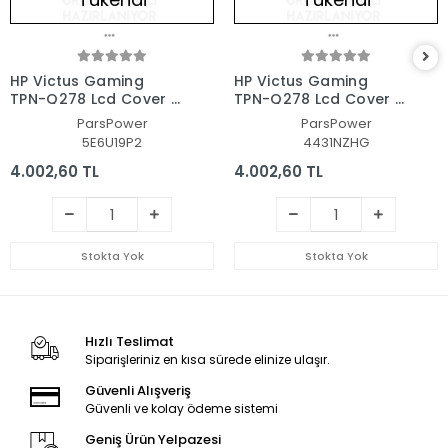
HP Victus Gaming
HP Victus Gaming
TPN-Q278 Lcd Cover -
TPN-Q278 Lcd Cover -
Bezel Ekran Kasası-
Bezel Ekran Kasası-
ParsPower
ParsPower
Çerçeve Set
Çerçeve Set
5E6U19P2
4431NZHG
4.002,60 TL
4.002,60 TL
Stokta Yok
Stokta Yok
Hızlı Teslimat
Siparişleriniz en kısa sürede elinize ulaşır.
Güvenli Alışveriş
Güvenli ve kolay ödeme sistemi
Geniş Ürün Yelpazesi