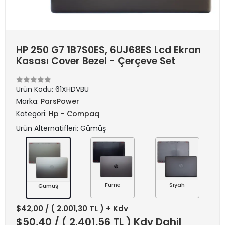
HP 250 G7 1B7S0ES, 6UJ68ES Lcd Ekran
Kasası Cover Bezel - Çerçeve Set
Ürün Kodu:
61XHDVBU
Marka:
ParsPower
Kategori:
Hp - Compaq
Ürün Alternatifleri: Gümüş
Füme
Siyah
Gümüş
$42,00
/ ( 2.001,30 TL ) + Kdv
$50,40
/ ( 2.401,56 TL ) Kdv Dahil