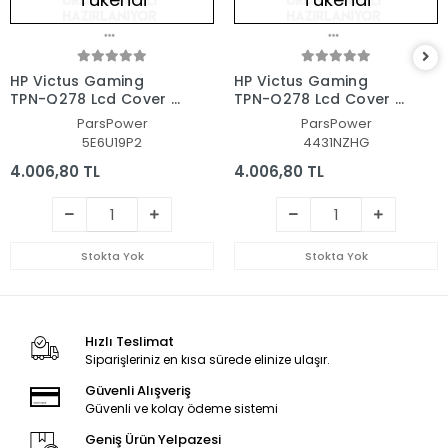
HP Victus Gaming
HP Victus Gaming
TPN-Q278 Lcd Cover -
TPN-Q278 Lcd Cover -
Bezel Ekran Kasası-
Bezel Ekran Kasası-
ParsPower
ParsPower
Çerçeve Set
Çerçeve Set
5E6U19P2
4431NZHG
4.006,80 TL
4.006,80 TL
Stokta Yok
Stokta Yok
Hızlı Teslimat
Siparişleriniz en kısa sürede elinize ulaşır.
Güvenli Alışveriş
Güvenli ve kolay ödeme sistemi
Geniş Ürün Yelpazesi