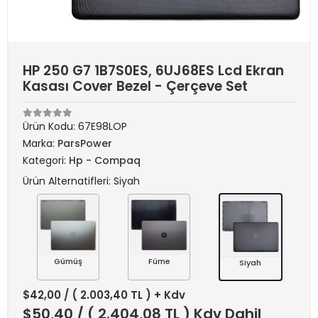
HP 250 G7 1B7S0ES, 6UJ68ES Lcd Ekran
Kasası Cover Bezel - Çerçeve Set
Ürün Kodu:
67E98LOP
Marka:
ParsPower
Kategori:
Hp - Compaq
Ürün Alternatifleri: Siyah
Gümüş
Füme
Siyah
$42,00
/ ( 2.003,40 TL ) + Kdv
$50,40
/ ( 2.404,08 TL ) Kdv Dahil