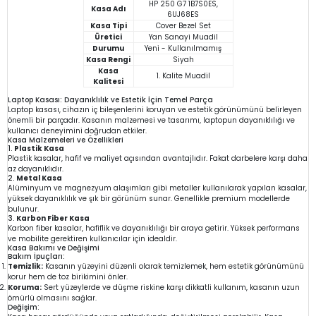
HP 250 G7 1B7S0ES,
Kasa Adı
6UJ68ES
Kasa Tipi
Cover Bezel Set
Üretici
Yan Sanayi Muadil
Durumu
Yeni - Kullanılmamış
Kasa Rengi
Siyah
Kasa
1. Kalite Muadil
Kalitesi
Laptop Kasası: Dayanıklılık ve Estetik İçin Temel Parça
Laptop kasası, cihazın iç bileşenlerini koruyan ve estetik görünümünü belirleyen
önemli bir parçadır. Kasanın malzemesi ve tasarımı, laptopun dayanıklılığı ve
kullanıcı deneyimini doğrudan etkiler.
Kasa Malzemeleri ve Özellikleri
1.
Plastik Kasa
Plastik kasalar, hafif ve maliyet açısından avantajlıdır. Fakat darbelere karşı daha
az dayanıklıdır.
2.
Metal Kasa
Alüminyum ve magnezyum alaşımları gibi metaller kullanılarak yapılan kasalar,
yüksek dayanıklılık ve şık bir görünüm sunar. Genellikle premium modellerde
bulunur.
3.
Karbon Fiber Kasa
Karbon fiber kasalar, hafiflik ve dayanıklılığı bir araya getirir. Yüksek performans
ve mobilite gerektiren kullanıcılar için idealdir.
Kasa Bakımı ve Değişimi
Bakım İpuçları:
Temizlik:
Kasanın yüzeyini düzenli olarak temizlemek, hem estetik görünümünü
korur hem de toz birikimini önler.
Koruma:
Sert yüzeylerde ve düşme riskine karşı dikkatli kullanım, kasanın uzun
ömürlü olmasını sağlar.
Değişim: