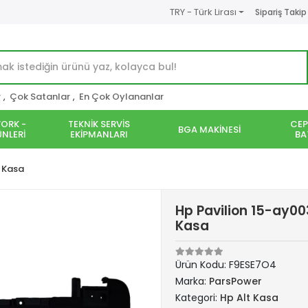
TRY - Türk Lirası
Sipariş Takip
r
,
Çok Satanlar
,
En Çok Oylananlar
ORK -
TEKNİK SERVİS
CEP
BGA MAKİNESİ
NLERİ
EKİPMANLARI
BA
t Kasa
Hp Pavilion 15-ay0
Kasa
Ürün Kodu:
F9ESE7O4
Marka:
ParsPower
Kategori:
Hp Alt Kasa