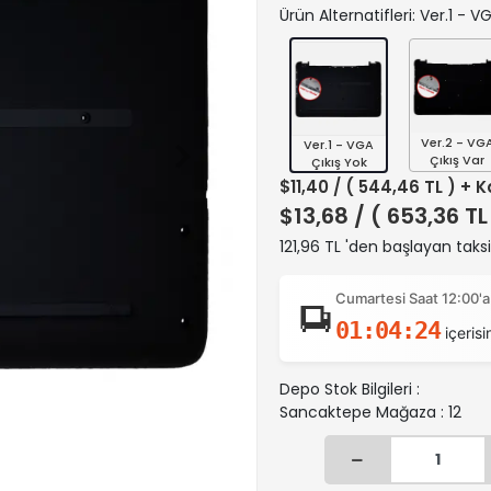
Ürün Alternatifleri: Ver.1 - V
Ver.2 - VG
Ver.1 - VGA
Çıkış Var
Çıkış Yok
$11,40
/ ( 544,46 TL ) + 
$13,68
/ ( 653,36 TL
121,96 TL 'den başlayan taksi
Cumartesi Saat 12:00'a
01:04:23
içerisi
Depo Stok Bilgileri :
Sancaktepe Mağaza : 12