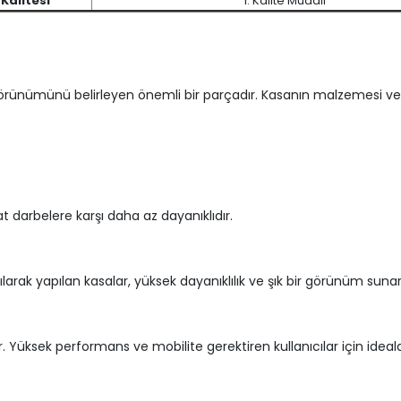
Kalitesi
1. Kalite Muadil
 görünümünü belirleyen önemli bir parçadır. Kasanın malzemesi ve t
at darbelere karşı daha az dayanıklıdır.
rak yapılan kasalar, yüksek dayanıklılık ve şık bir görünüm suna
rir. Yüksek performans ve mobilite gerektiren kullanıcılar için ideald