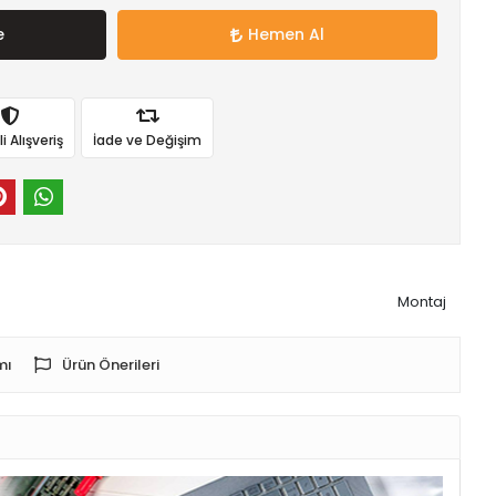
e
Hemen Al
 Alışveriş
İade ve Değişim
Montaj
mı
Ürün Önerileri