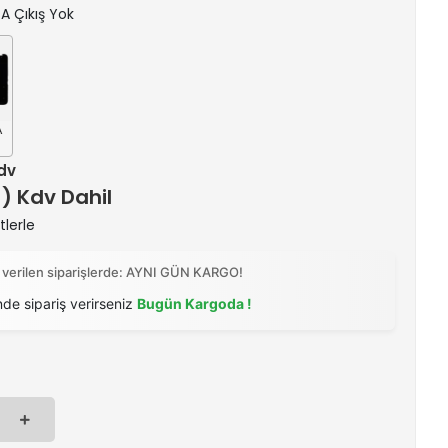
GA Çıkış Yok
A
Kdv
 ) Kdv Dahil
tlerle
 verilen siparişlerde: AYNI GÜN KARGO!
nde sipariş verirseniz
Bugün Kargoda !