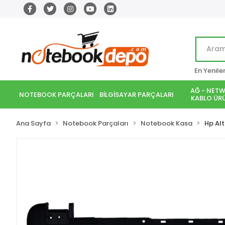
En Yenile
AĞ - NETW
NOTEBOOK PARÇALARI
BİLGİSAYAR PARÇALARI
KABLO ÜRÜ
Ana Sayfa
Notebook Parçaları
Notebook Kasa
Hp Al