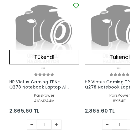
Tükendi
Tükendi
HP Victus Gaming TPN-
HP Victus Gaming T
Q278 Notebook Laptop Alt
Q278 Notebook Lapt
Kasa
Kasa
ParsPower
ParsPower
41CM2A4M
8Y154I11
2.865,60 TL
2.865,60 TL