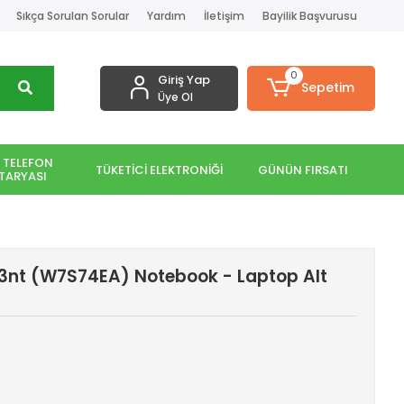
Sıkça Sorulan Sorular
Yardım
İletişim
Bayilik Başvurusu
0
Giriş Yap
Sepetim
Üye Ol
 TELEFON
TÜKETİCİ ELEKTRONİĞİ
GÜNÜN FIRSATI
TARYASI
03nt (W7S74EA) Notebook - Laptop Alt