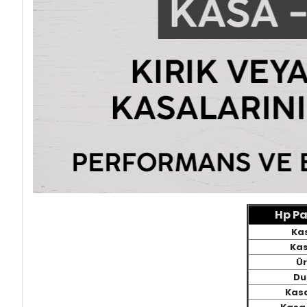
Hp Pa
Ka
Kas
Ür
Du
Kas