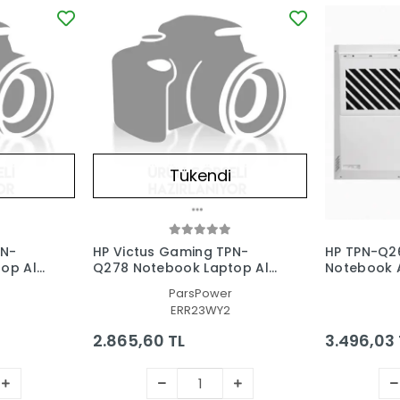
Tükendi
PN-
HP Victus Gaming TPN-
HP TPN-Q2
op Alt
Q278 Notebook Laptop Alt
Notebook A
Kasa
Laptop Alt
ParsPower
ERR23WY2
2.865,60 TL
3.496,03 