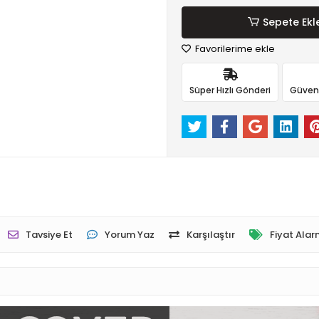
Sepete Ekl
Favorilerime ekle
Süper Hızlı Gönderi
Güvenli
Tavsiye Et
Yorum Yaz
Karşılaştır
Fiyat Alar