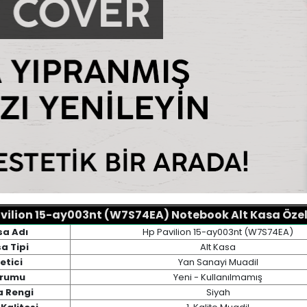
vilion 15-ay003nt (W7S74EA) Notebook Alt Kasa Özell
sa Adı
Hp Pavilion 15-ay003nt (W7S74EA)
a Tipi
Alt Kasa
etici
Yan Sanayi Muadil
rumu
Yeni - Kullanılmamış
a Rengi
Siyah