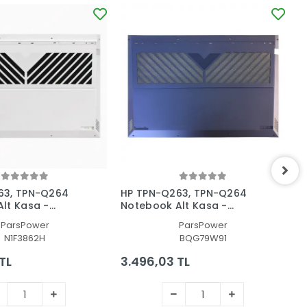
63, TPN-Q264
HP TPN-Q263, TPN-Q264
H
lt Kasa -
Notebook Alt Kasa -
N
Kasa
Laptop AltKasa
L
ParsPower
ParsPower
N1F3862H
BQG79W91
TL
3.496,03 TL
3