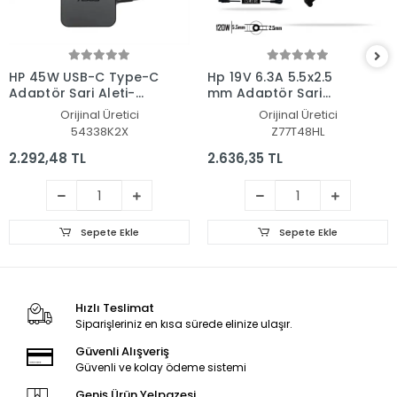
HP 45W USB-C Type-C
Hp 19V 6.3A 5.5x2.5
Adaptör Şarj Aleti-
mm Adaptör Şarj
Cihazı
Aleti-Cihazı
Orijinal Üretici
Orijinal Üretici
54338K2X
Z77T48HL
2.292,48 TL
2.636,35 TL
Sepete Ekle
Sepete Ekle
Hızlı Teslimat
Siparişleriniz en kısa sürede elinize ulaşır.
Güvenli Alışveriş
Güvenli ve kolay ödeme sistemi
Geniş Ürün Yelpazesi