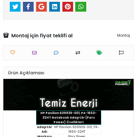
Montaj için fiyat teklifi al
Montaj
Ürün Açıklaması
HP Pavilion 609939-001, PA-1650-
32HT Notebook Adaptör (Pars
Power) Özellikleri
Adaptör
HP Pavilion 609939-001, PA-
Adı
1650-32HT
Markası
Pars Power