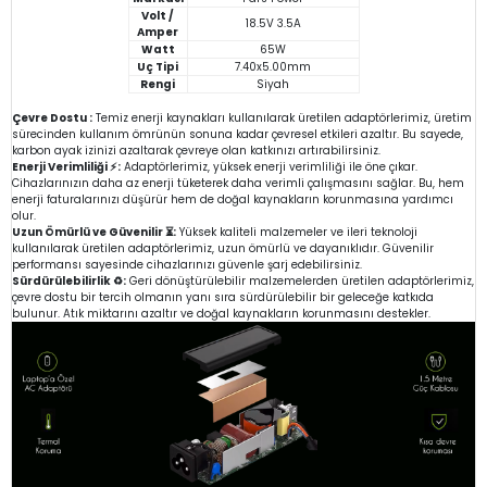
Volt /
18.5V 3.5A
Amper
Watt
65W
Uç Tipi
7.40x5.00mm
Rengi
Siyah
Çevre Dostu :
Temiz enerji kaynakları kullanılarak üretilen adaptörlerimiz, üretim
sürecinden kullanım ömrünün sonuna kadar çevresel etkileri azaltır. Bu sayede,
karbon ayak izinizi azaltarak çevreye olan katkınızı artırabilirsiniz.
Enerji Verimliliği ⚡:
Adaptörlerimiz, yüksek enerji verimliliği ile öne çıkar.
Cihazlarınızın daha az enerji tüketerek daha verimli çalışmasını sağlar. Bu, hem
enerji faturalarınızı düşürür hem de doğal kaynakların korunmasına yardımcı
olur.
Uzun Ömürlü ve Güvenilir ⏳:
Yüksek kaliteli malzemeler ve ileri teknoloji
kullanılarak üretilen adaptörlerimiz, uzun ömürlü ve dayanıklıdır. Güvenilir
performansı sayesinde cihazlarınızı güvenle şarj edebilirsiniz.
Sürdürülebilirlik ♻️:
Geri dönüştürülebilir malzemelerden üretilen adaptörlerimiz,
çevre dostu bir tercih olmanın yanı sıra sürdürülebilir bir geleceğe katkıda
bulunur. Atık miktarını azaltır ve doğal kaynakların korunmasını destekler.