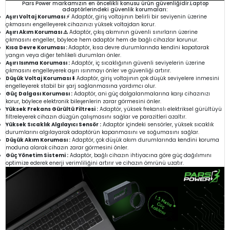
Pars Power markamızın en öncelikli konusu ürün güvenliğidir.Laptop
adaptörlerindeki güvenlik korumaları:
Aşırı Voltaj Koruması ⚡
Adaptör, giriş voltajının belirli bir seviyenin üzerine
çıkmasını engelleyerek cihazınızı yüksek voltajdan korur.
Aşırı Akım Koruması ⚠️
Adaptör, çıkış akımının güvenli sınırların üzerine
çıkmasını engeller, böylece hem adaptör hem de bağlı cihazlar korunur.
Kısa Devre Koruması :
Adaptör, kısa devre durumlarında kendini kapatarak
yangın veya diğer tehlikeli durumları önler.
Aşırı Isınma Koruması :
Adaptör, iç sıcaklığının güvenli seviyelerin üzerine
çıkmasını engelleyerek aşırı ısınmayı önler ve güvenliği artırır.
Düşük Voltaj Koruması ⬇️
Adaptör, giriş voltajının çok düşük seviyelere inmesini
engelleyerek stabil bir şarj sağlanmasına yardımcı olur.
Güç Dalgası Koruması :
Adaptör, ani güç dalgalanmalarına karşı cihazınızı
korur, böylece elektronik bileşenlerin zarar görmesini önler.
Yüksek Frekans Gürültü Filtresi :
Adaptör, yüksek frekanslı elektriksel gürültüyü
filtreleyerek cihazın düzgün çalışmasını sağlar ve parazitleri azaltır.
Yüksek Sıcaklık Algılayıcı Sensör :
Adaptör içindeki sensörler, yüksek sıcaklık
durumlarını algılayarak adaptörün kapanmasını ve soğumasını sağlar.
Düşük Akım Koruması :
Adaptör, çok düşük akım durumlarında kendini koruma
moduna alarak cihazın zarar görmesini önler.
Güç Yönetim Sistemi :
Adaptör, bağlı cihazın ihtiyacına göre güç dağılımını
optimize ederek enerji verimliliğini artırır ve cihazın ömrünü uzatır.