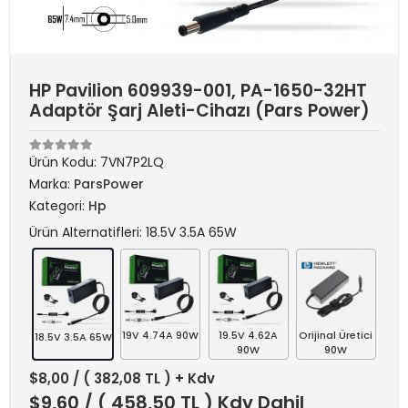
HP Pavilion 609939-001, PA-1650-32HT
Adaptör Şarj Aleti-Cihazı (Pars Power)
Ürün Kodu:
7VN7P2LQ
Marka:
ParsPower
Kategori:
Hp
Ürün Alternatifleri: 18.5V 3.5A 65W
19V 4.74A 90W
19.5V 4.62A
Orijinal Üretici
18.5V 3.5A 65W
90W
90W
$8,00
/ ( 382,08 TL ) + Kdv
$9,60
/ ( 458,50 TL ) Kdv Dahil