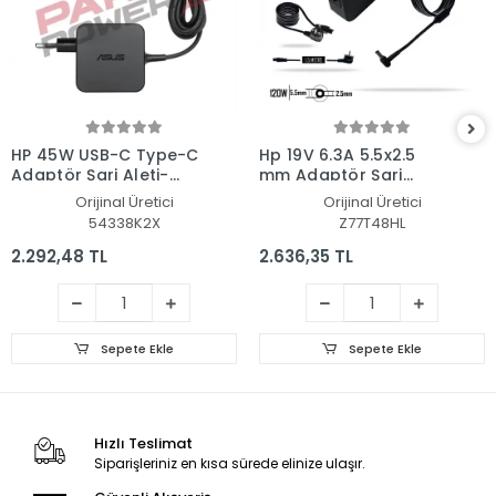
HP 45W USB-C Type-C
Hp 19V 6.3A 5.5x2.5
Adaptör Şarj Aleti-
mm Adaptör Şarj
Cihazı
Aleti-Cihazı
Orijinal Üretici
Orijinal Üretici
54338K2X
Z77T48HL
2.292,48 TL
2.636,35 TL
Sepete Ekle
Sepete Ekle
Hızlı Teslimat
Siparişleriniz en kısa sürede elinize ulaşır.