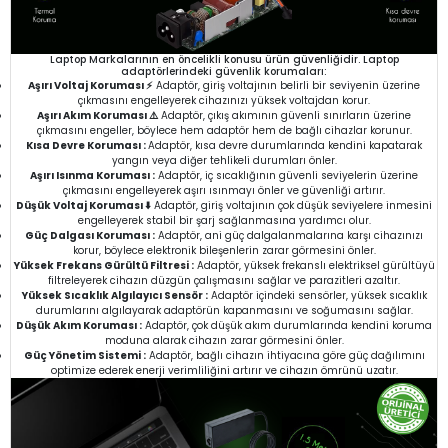
Laptop Markalarının en öncelikli konusu ürün güvenliğidir. Laptop
adaptörlerindeki güvenlik korumaları:
Aşırı Voltaj Koruması ⚡
Adaptör, giriş voltajının belirli bir seviyenin üzerine
çıkmasını engelleyerek cihazınızı yüksek voltajdan korur.
Aşırı Akım Koruması ⚠️
Adaptör, çıkış akımının güvenli sınırların üzerine
çıkmasını engeller, böylece hem adaptör hem de bağlı cihazlar korunur.
Kısa Devre Koruması :
Adaptör, kısa devre durumlarında kendini kapatarak
yangın veya diğer tehlikeli durumları önler.
Aşırı Isınma Koruması :
Adaptör, iç sıcaklığının güvenli seviyelerin üzerine
çıkmasını engelleyerek aşırı ısınmayı önler ve güvenliği artırır.
Düşük Voltaj Koruması ⬇️
Adaptör, giriş voltajının çok düşük seviyelere inmesini
engelleyerek stabil bir şarj sağlanmasına yardımcı olur.
Güç Dalgası Koruması :
Adaptör, ani güç dalgalanmalarına karşı cihazınızı
korur, böylece elektronik bileşenlerin zarar görmesini önler.
Yüksek Frekans Gürültü Filtresi :
Adaptör, yüksek frekanslı elektriksel gürültüyü
filtreleyerek cihazın düzgün çalışmasını sağlar ve parazitleri azaltır.
Yüksek Sıcaklık Algılayıcı Sensör :
Adaptör içindeki sensörler, yüksek sıcaklık
durumlarını algılayarak adaptörün kapanmasını ve soğumasını sağlar.
Düşük Akım Koruması :
Adaptör, çok düşük akım durumlarında kendini koruma
moduna alarak cihazın zarar görmesini önler.
Güç Yönetim Sistemi :
Adaptör, bağlı cihazın ihtiyacına göre güç dağılımını
optimize ederek enerji verimliliğini artırır ve cihazın ömrünü uzatır.