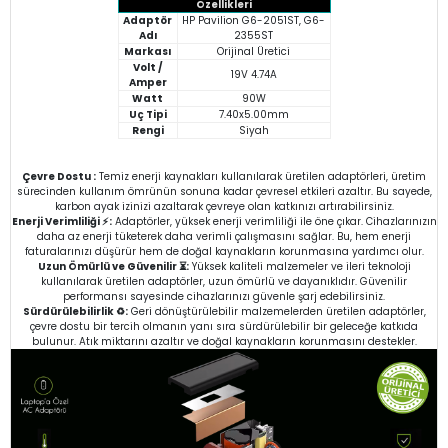
Özellikleri
Adaptör
HP Pavilion G6-2051ST, G6-
Adı
2355ST
Markası
Orijinal Üretici
Volt /
19V 4.74A
Amper
Watt
90W
Uç Tipi
7.40x5.00mm
Rengi
Siyah
Çevre Dostu :
Temiz enerji kaynakları kullanılarak üretilen adaptörleri, üretim
sürecinden kullanım ömrünün sonuna kadar çevresel etkileri azaltır. Bu sayede,
karbon ayak izinizi azaltarak çevreye olan katkınızı artırabilirsiniz.
Enerji Verimliliği ⚡:
Adaptörler, yüksek enerji verimliliği ile öne çıkar. Cihazlarınızın
daha az enerji tüketerek daha verimli çalışmasını sağlar. Bu, hem enerji
faturalarınızı düşürür hem de doğal kaynakların korunmasına yardımcı olur.
Uzun Ömürlü ve Güvenilir ⏳:
Yüksek kaliteli malzemeler ve ileri teknoloji
kullanılarak üretilen adaptörler, uzun ömürlü ve dayanıklıdır. Güvenilir
performansı sayesinde cihazlarınızı güvenle şarj edebilirsiniz.
Sürdürülebilirlik ♻️:
Geri dönüştürülebilir malzemelerden üretilen adaptörler,
çevre dostu bir tercih olmanın yanı sıra sürdürülebilir bir geleceğe katkıda
bulunur. Atık miktarını azaltır ve doğal kaynakların korunmasını destekler.