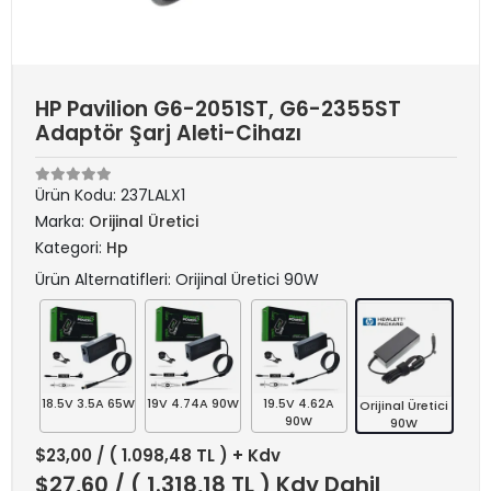
HP Pavilion G6-2051ST, G6-2355ST
Adaptör Şarj Aleti-Cihazı
Ürün Kodu:
237LALX1
Marka:
Orijinal Üretici
Kategori:
Hp
Ürün Alternatifleri: Orijinal Üretici 90W
18.5V 3.5A 65W
19V 4.74A 90W
19.5V 4.62A
Orijinal Üretici
90W
90W
$23,00
/ ( 1.098,48 TL ) + Kdv
$27,60
/ ( 1.318,18 TL ) Kdv Dahil