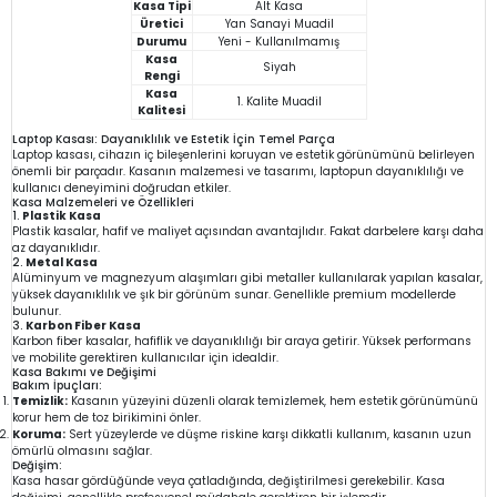
Kasa Tipi
Alt Kasa
Üretici
Yan Sanayi Muadil
Durumu
Yeni - Kullanılmamış
Kasa
Siyah
Rengi
Kasa
1. Kalite Muadil
Kalitesi
Laptop Kasası: Dayanıklılık ve Estetik İçin Temel Parça
Laptop kasası, cihazın iç bileşenlerini koruyan ve estetik görünümünü belirleyen
önemli bir parçadır. Kasanın malzemesi ve tasarımı, laptopun dayanıklılığı ve
kullanıcı deneyimini doğrudan etkiler.
Kasa Malzemeleri ve Özellikleri
1.
Plastik Kasa
Plastik kasalar, hafif ve maliyet açısından avantajlıdır. Fakat darbelere karşı daha
az dayanıklıdır.
2.
Metal Kasa
Alüminyum ve magnezyum alaşımları gibi metaller kullanılarak yapılan kasalar,
yüksek dayanıklılık ve şık bir görünüm sunar. Genellikle premium modellerde
bulunur.
3.
Karbon Fiber Kasa
Karbon fiber kasalar, hafiflik ve dayanıklılığı bir araya getirir. Yüksek performans
ve mobilite gerektiren kullanıcılar için idealdir.
Kasa Bakımı ve Değişimi
Bakım İpuçları:
Temizlik:
Kasanın yüzeyini düzenli olarak temizlemek, hem estetik görünümünü
korur hem de toz birikimini önler.
Koruma:
Sert yüzeylerde ve düşme riskine karşı dikkatli kullanım, kasanın uzun
ömürlü olmasını sağlar.
Değişim:
Kasa hasar gördüğünde veya çatladığında, değiştirilmesi gerekebilir. Kasa