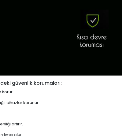
deki güvenlik korumaları:
n korur.
ğlı cihazlar korunur.
liği artırır.
rdımcı olur.