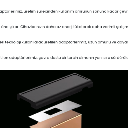
daptörlerimiz, üretim sürecinden kullanım ömrünün sonuna kadar çevrese
le öne çıkar. Cihazlarınızın daha az enerji tüketerek daha verimli çalış
eri teknoloji kullanılarak üretilen adaptörlerimiz, uzun ömürlü ve dayan
en adaptörlerimiz, çevre dostu bir tercih olmanın yanı sıra sürdürülebi