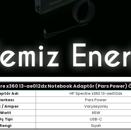
re x360 13-ae012dx Notebook Adaptör (Pars Power) Öz
ptör Adı
HP Spectre x360 13-ae012dx
arkası
Pars Power
t / Amper
Varyasyonlu
Watt
65W
Uç Tipi
USB-C
Rengi
Siyah