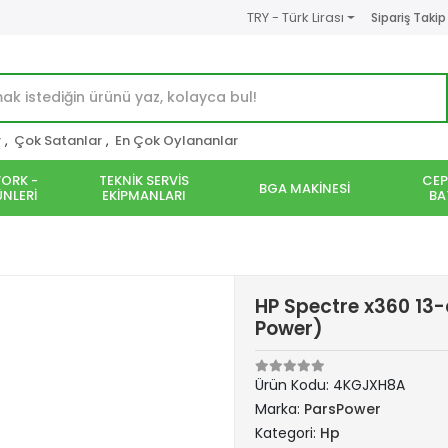
TRY - Türk Lirası
Sipariş Takip
r
,
Çok Satanlar
,
En Çok Oylananlar
ORK -
TEKNİK SERVİS
CEP
BGA MAKİNESİ
NLERİ
EKİPMANLARI
BA
HP Spectre x360 13-
Power)
Ürün Kodu:
4KGJXH8A
Marka:
ParsPower
Kategori:
Hp