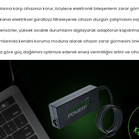
ına karşı cihazınızı korur, böylece elektronik bileşenlerin zarar gör
nslı elektriksel gürültüyü filtreleyerek cihazın düzgün çalışmasını sağl
ensörler, yüksek sıcaklık durumlarını algılayarak adaptörün kapanma
mlarında kendini koruma moduna alarak cihazın zarar görmesini önle
a göre güç dağılımını optimize ederek enerji verimliliğini artırır ve cih