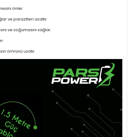
mesini önler.
ar ve parazitleri azaltır.
sını ve soğumasını sağlar.
r.
azın ömrünü uzatır.