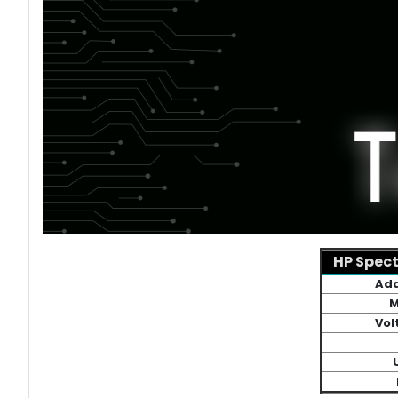
HP Spect
Ada
M
Vol