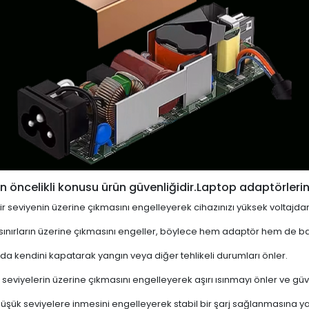
 öncelikli konusu ürün güvenliğidir.Laptop adaptörlerin
i bir seviyenin üzerine çıkmasını engelleyerek cihazınızı yüksek voltajda
 sınırların üzerine çıkmasını engeller, böylece hem adaptör hem de ba
a kendini kapatarak yangın veya diğer tehlikeli durumları önler.
 seviyelerin üzerine çıkmasını engelleyerek aşırı ısınmayı önler ve güven
 düşük seviyelere inmesini engelleyerek stabil bir şarj sağlanmasına ya