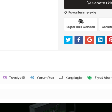
Sepete Ekl
Favorilerime ekle
Süper Hızlı Gönderi
Güvenli
Tavsiye Et
Yorum Yaz
Karşılaştır
Fiyat Alar