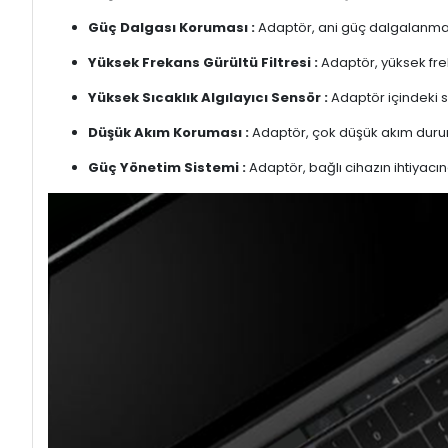
Güç Dalgası Koruması :
Adaptör, ani güç dalgalanmalar
Yüksek Frekans Gürültü Filtresi :
Adaptör, yüksek freka
Yüksek Sıcaklık Algılayıcı Sensör :
Adaptör içindeki s
Düşük Akım Koruması :
Adaptör, çok düşük akım duru
Güç Yönetim Sistemi :
Adaptör, bağlı cihazın ihtiyacın