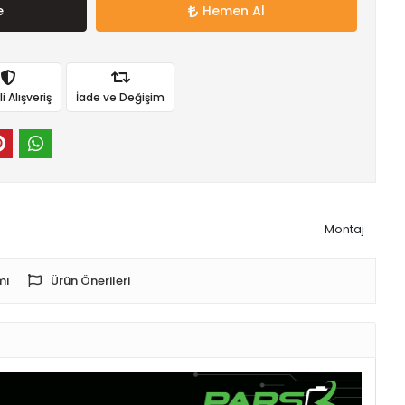
e
Hemen Al
 Alışveriş
İade ve Değişim
Montaj
mı
Ürün Önerileri