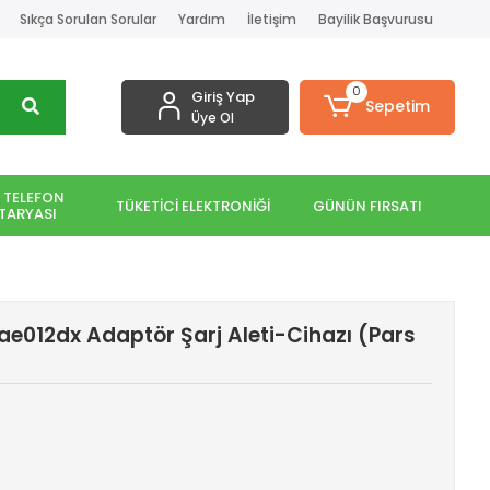
Sıkça Sorulan Sorular
Yardım
İletişim
Bayilik Başvurusu
0
Giriş Yap
Sepetim
Üye Ol
 TELEFON
TÜKETİCİ ELEKTRONİĞİ
GÜNÜN FIRSATI
TARYASI
ae012dx Adaptör Şarj Aleti-Cihazı (Pars