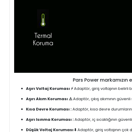
Pars Power markamızın en
Aşırı Voltaj Koruması ⚡
Adaptör, giriş voltajının belirl
Aşırı Akım Koruması ⚠️
Adaptör, çıkış akımının güvenli
Kısa Devre Koruması :
Adaptör, kısa devre durumlarınd
Aşırı Isınma Koruması :
Adaptör, iç sıcaklığının güvenli
Düşük Voltaj Koruması ⬇️
Adaptör, giriş voltajının çok