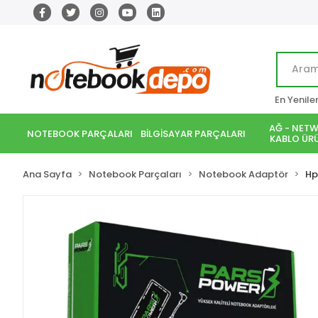
En Yenile
AĞ - NETW
NOTEBOOK PARÇALARI
BİLGİSAYAR PARÇALARI
KABLO ÜRÜ
Ana Sayfa
Notebook Parçaları
Notebook Adaptör
Hp