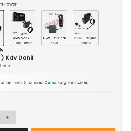
ars Power
65W Ver.2 -
45W - Orijinal
65W - Orijinal
s
Pars Power
Asus
Üretici
dv
 ) Kdv Dahil
tlerle
tamamlandı. Siparişiniz
Cuma
kargolanacaktır.