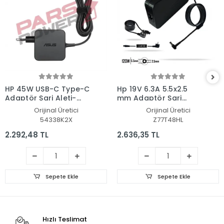
HP 45W USB-C Type-C
Hp 19V 6.3A 5.5x2.5
Adaptör Şarj Aleti-
mm Adaptör Şarj
Cihazı
Aleti-Cihazı
Orijinal Üretici
Orijinal Üretici
54338K2X
Z77T48HL
2.292,48 TL
2.636,35 TL
Sepete Ekle
Sepete Ekle
Hızlı Teslimat