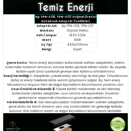
Hp TPN-C115, TPN-C117 Orijinal Üretici
Notebook Adaptör Özellikleri
Adaptör Adı
Hp TPN-C115, TPN-C117
Markası
Orijinal Üretici
Volt / Amper
19.5V 3.33A
Watt
65W
Uç Tipi
4.50x3.00mm
Rengi
Siyah
Çevre Dostu :
Temiz enerji kaynakları kullanılarak üretilen adaptörleri, üretim
sürecinden kullanım ömrünün sonuna kadar çevresel etkileri azaltır. Bu sayede,
karbon ayak izinizi azaltarak çevreye olan katkınızı artırabilirsiniz.
Enerji Verimliliği ⚡:
Adaptörler, yüksek enerji verimliliği ile öne çıkar. Cihazlarınızın
daha az enerji tüketerek daha verimli çalışmasını sağlar. Bu, hem enerji
faturalarınızı düşürür hem de doğal kaynakların korunmasına yardımcı olur.
Uzun Ömürlü ve Güvenilir ⏳:
Yüksek kaliteli malzemeler ve ileri teknoloji
kullanılarak üretilen adaptörler, uzun ömürlü ve dayanıklıdır. Güvenilir
performansı sayesinde cihazlarınızı güvenle şarj edebilirsiniz.
Sürdürülebilirlik ♻️:
Geri dönüştürülebilir malzemelerden üretilen adaptörler,
çevre dostu bir tercih olmanın yanı sıra sürdürülebilir bir geleceğe katkıda
bulunur. Atık miktarını azaltır ve doğal kaynakların korunmasını destekler.