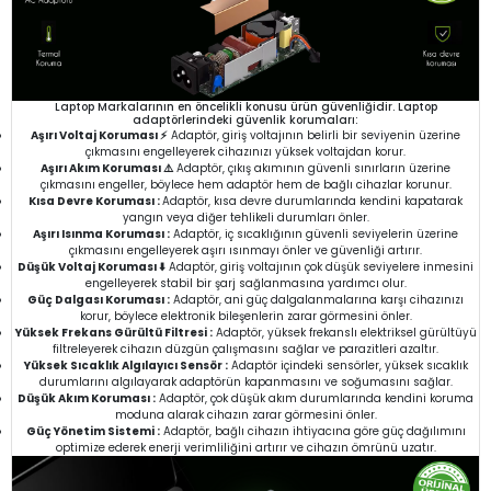
Laptop Markalarının en öncelikli konusu ürün güvenliğidir. Laptop
adaptörlerindeki güvenlik korumaları:
Aşırı Voltaj Koruması ⚡
Adaptör, giriş voltajının belirli bir seviyenin üzerine
çıkmasını engelleyerek cihazınızı yüksek voltajdan korur.
Aşırı Akım Koruması ⚠️
Adaptör, çıkış akımının güvenli sınırların üzerine
çıkmasını engeller, böylece hem adaptör hem de bağlı cihazlar korunur.
Kısa Devre Koruması :
Adaptör, kısa devre durumlarında kendini kapatarak
yangın veya diğer tehlikeli durumları önler.
Aşırı Isınma Koruması :
Adaptör, iç sıcaklığının güvenli seviyelerin üzerine
çıkmasını engelleyerek aşırı ısınmayı önler ve güvenliği artırır.
Düşük Voltaj Koruması ⬇️
Adaptör, giriş voltajının çok düşük seviyelere inmesini
engelleyerek stabil bir şarj sağlanmasına yardımcı olur.
Güç Dalgası Koruması :
Adaptör, ani güç dalgalanmalarına karşı cihazınızı
korur, böylece elektronik bileşenlerin zarar görmesini önler.
Yüksek Frekans Gürültü Filtresi :
Adaptör, yüksek frekanslı elektriksel gürültüyü
filtreleyerek cihazın düzgün çalışmasını sağlar ve parazitleri azaltır.
Yüksek Sıcaklık Algılayıcı Sensör :
Adaptör içindeki sensörler, yüksek sıcaklık
durumlarını algılayarak adaptörün kapanmasını ve soğumasını sağlar.
Düşük Akım Koruması :
Adaptör, çok düşük akım durumlarında kendini koruma
moduna alarak cihazın zarar görmesini önler.
Güç Yönetim Sistemi :
Adaptör, bağlı cihazın ihtiyacına göre güç dağılımını
optimize ederek enerji verimliliğini artırır ve cihazın ömrünü uzatır.