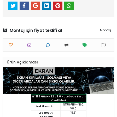
Montaj için fiyat teklifi al
Montaj
Ürün Açıklaması
NT156FHM-N62 V8.0 Notebook Ekran
Özellikleri
NT156FHM-N62
Lcd Ekran Adı
V8.0
Lcd Boyut
15.6"
Lcd Ekran