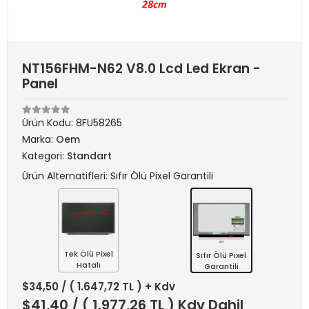
NT156FHM-N62 V8.0 Lcd Led Ekran -
Panel
Ürün Kodu:
8FU58265
Marka:
Oem
Kategori:
Standart
Ürün Alternatifleri: Sıfır Ölü Pixel Garantili
Tek Ölü Pixel
Sıfır Ölü Pixel
Hatalı
Garantili
$34,50
/ ( 1.647,72 TL ) + Kdv
$41,40
/ ( 1.977,26 TL ) Kdv Dahil