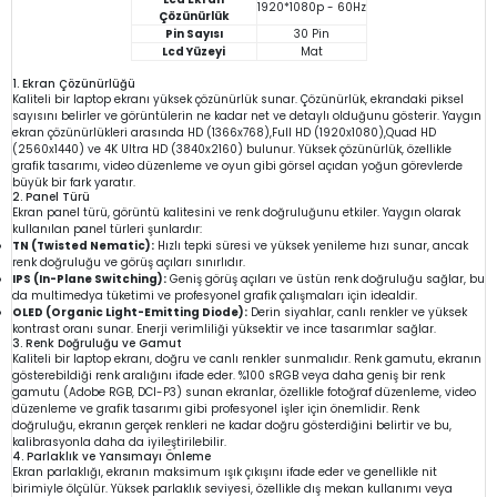
1920*1080p - 60Hz
Çözünürlük
Pin Sayısı
30 Pin
Lcd Yüzeyi
Mat
1. Ekran Çözünürlüğü
Kaliteli bir laptop ekranı yüksek çözünürlük sunar. Çözünürlük, ekrandaki piksel
sayısını belirler ve görüntülerin ne kadar net ve detaylı olduğunu gösterir. Yaygın
ekran çözünürlükleri arasında HD (1366x768),Full HD (1920x1080),Quad HD
(2560x1440) ve 4K Ultra HD (3840x2160) bulunur. Yüksek çözünürlük, özellikle
grafik tasarımı, video düzenleme ve oyun gibi görsel açıdan yoğun görevlerde
büyük bir fark yaratır.
2. Panel Türü
Ekran panel türü, görüntü kalitesini ve renk doğruluğunu etkiler. Yaygın olarak
kullanılan panel türleri şunlardır:
TN (Twisted Nematic):
Hızlı tepki süresi ve yüksek yenileme hızı sunar, ancak
renk doğruluğu ve görüş açıları sınırlıdır.
IPS (In-Plane Switching):
Geniş görüş açıları ve üstün renk doğruluğu sağlar, bu
da multimedya tüketimi ve profesyonel grafik çalışmaları için idealdir.
OLED (Organic Light-Emitting Diode):
Derin siyahlar, canlı renkler ve yüksek
kontrast oranı sunar. Enerji verimliliği yüksektir ve ince tasarımlar sağlar.
3. Renk Doğruluğu ve Gamut
Kaliteli bir laptop ekranı, doğru ve canlı renkler sunmalıdır. Renk gamutu, ekranın
gösterebildiği renk aralığını ifade eder. %100 sRGB veya daha geniş bir renk
gamutu (Adobe RGB, DCI-P3) sunan ekranlar, özellikle fotoğraf düzenleme, video
düzenleme ve grafik tasarımı gibi profesyonel işler için önemlidir. Renk
doğruluğu, ekranın gerçek renkleri ne kadar doğru gösterdiğini belirtir ve bu,
kalibrasyonla daha da iyileştirilebilir.
4. Parlaklık ve Yansımayı Önleme
Ekran parlaklığı, ekranın maksimum ışık çıkışını ifade eder ve genellikle nit
birimiyle ölçülür. Yüksek parlaklık seviyesi, özellikle dış mekan kullanımı veya