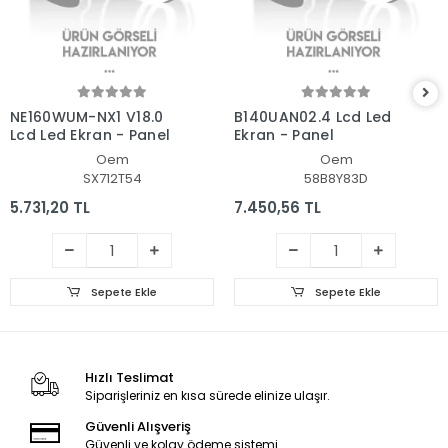
NE160WUM-NX1 V18.0
B140UAN02.4 Lcd Led
Lcd Led Ekran - Panel
Ekran - Panel
Oem
Oem
SX712T54
58B8Y83D
5.731,20 TL
7.450,56 TL
Sepete Ekle
Sepete Ekle
Hızlı Teslimat
Siparişleriniz en kısa sürede elinize ulaşır.
Güvenli Alışveriş
Güvenli ve kolay ödeme sistemi