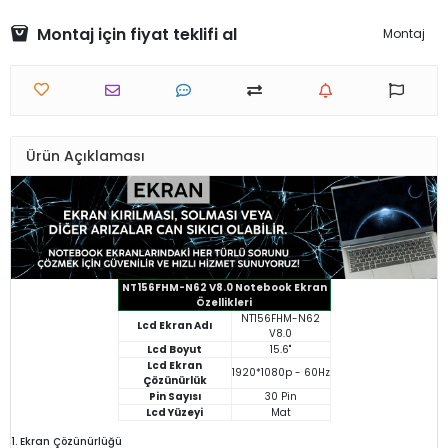
Montaj için fiyat teklifi al
Montaj
Ürün Açıklaması
NT156FHM-N62 V8.0 Notebook Ekran
Özellikleri
NT156FHM-N62
Lcd Ekran Adı
V8.0
Lcd Boyut
15.6"
Lcd Ekran
1920*1080p - 60Hz
Çözünürlük
Pin Sayısı
30 Pin
Lcd Yüzeyi
Mat
1. Ekran Çözünürlüğü