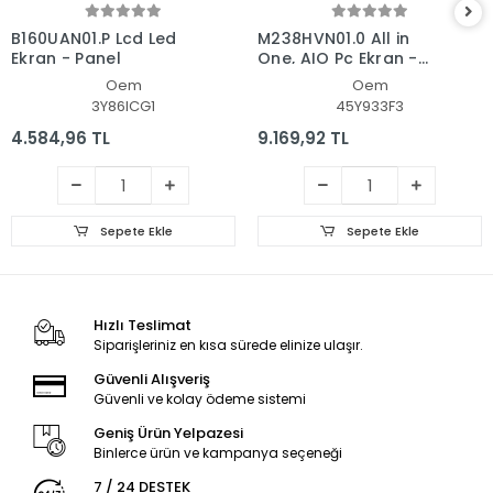
B160UAN01.P Lcd Led
M238HVN01.0 All in
Ekran - Panel
One, AIO Pc Ekran -
Panel
Oem
Oem
3Y86ICG1
45Y933F3
4.584,96 TL
9.169,92 TL
Sepete Ekle
Sepete Ekle
Hızlı Teslimat
Siparişleriniz en kısa sürede elinize ulaşır.
Güvenli Alışveriş
Güvenli ve kolay ödeme sistemi
Geniş Ürün Yelpazesi
Binlerce ürün ve kampanya seçeneği
7 / 24 DESTEK