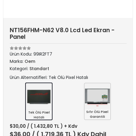
NT156FHM-N62 V8.0 Lcd Led Ekran -
Panel
Ürün Kodu:
99IR2FT7
Marka:
Oem
Kategori:
Standart
Ürün Alternatifleri: Tek Ölü Pixel Hatalı
Sıfır Ölü Pixel
Tek Ölü Pixel
Garantili
Hatalı
$30,00
/ ( 1.432,80 TL ) + Kdv
$36,00
/ ( 1.719,36 TL ) Kdv Dahil