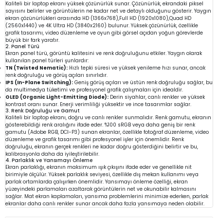
Kaliteli bir laptop ekranı yüksek çözünürlük sunar. Çözünürlük, ekrandaki piksel
sayısını belirler ve görüntülerin ne kadar net ve detaylı olduğunu gösterir. Yaygın
ekran çözünürlükleri arasında HD (1366x768),Full HD (1920x1080),Quad HD
(2560x1440) ve 4K Ultra HD (3840x2160) bulunur. Yüksek çözünürlük, özellikle
grafik tasarımı, video düzenleme ve oyun gibi görsel açıdan yoğun görevlerde
büyük bir fark yaratır.
2. Panel Türü
Ekran panel türü, görüntü kalitesini ve renk doğruluğunu etkiler. Yaygın olarak
kullanılan panel türleri şunlardır:
TN (Twisted Nematic):
Hızlı tepki süresi ve yüksek yenileme hızı sunar, ancak
renk doğruluğu ve görüş açıları sınırlıdır.
IPS (In-Plane Switching):
Geniş görüş açıları ve üstün renk doğruluğu sağlar, bu
da multimedya tüketimi ve profesyonel grafik çalışmaları için idealdir.
OLED (Organic Light-Emitting Diode):
Derin siyahlar, canlı renkler ve yüksek
kontrast oranı sunar. Enerji verimliliği yüksektir ve ince tasarımlar sağlar.
3. Renk Doğruluğu ve Gamut
Kaliteli bir laptop ekranı, doğru ve canlı renkler sunmalıdır. Renk gamutu, ekranın
gösterebildiği renk aralığını ifade eder. %100 sRGB veya daha geniş bir renk
gamutu (Adobe RGB, DCI-P3) sunan ekranlar, özellikle fotoğraf düzenleme, video
düzenleme ve grafik tasarımı gibi profesyonel işler için önemlidir. Renk
doğruluğu, ekranın gerçek renkleri ne kadar doğru gösterdiğini belirtir ve bu,
kalibrasyonla daha da iyileştirilebilir.
4. Parlaklık ve Yansımayı Önleme
Ekran parlaklığı, ekranın maksimum ışık çıkışını ifade eder ve genellikle nit
birimiyle ölçülür. Yüksek parlaklık seviyesi, özellikle dış mekan kullanımı veya
parlak ortamlarda çalışırken önemlidir. Yansımayı önleme özelliği, ekran
yüzeyindeki parlamaları azaltarak görüntülerin net ve okunabilir kalmasını
sağlar. Mat ekran kaplamaları, yansıma problemlerini minimize ederken, parlak
ekranlar daha canlı renkler sunar ancak daha fazla yansımaya neden olabilir.