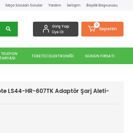
Sıkça Sorulan Sorular
Yardım
İletişim
Bayilik Başvurusu
0
Giriş Yap
Sepetim
Üye Ol
 TELEFON
TÜKETİCİ ELEKTRONİĞİ
GÜNÜN FIRSATI
TARYASI
ote LS44-HR-607TK Adaptör Şarj Aleti-