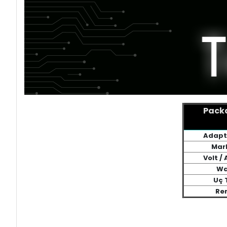
Packa
Adapt
Mar
Volt /
Wa
Uç 
Re