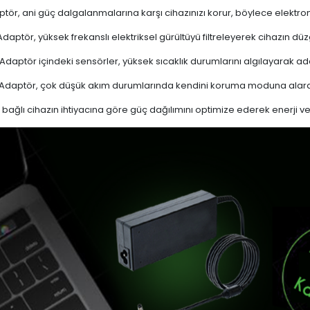
tör, ani güç dalgalanmalarına karşı cihazınızı korur, böylece elektron
daptör, yüksek frekanslı elektriksel gürültüyü filtreleyerek cihazın düz
Adaptör içindeki sensörler, yüksek sıcaklık durumlarını algılayarak 
Adaptör, çok düşük akım durumlarında kendini koruma moduna alarak
bağlı cihazın ihtiyacına göre güç dağılımını optimize ederek enerji verim