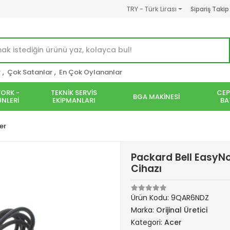
TRY - Türk Lirası
Sipariş Takip
r
,
Çok Satanlar
,
En Çok Oylananlar
ORK -
TEKNİK SERVİS
CEP
BGA MAKİNESİ
NLERİ
EKİPMANLARI
BA
er
Packard Bell EasyN
Cihazı
Ürün Kodu:
9QAR6NDZ
Marka:
Orijinal Üretici
Kategori:
Acer