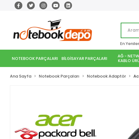
En Yenile
AĞ - NETW
NOTEBOOK PARÇALARI
BİLGİSAYAR PARÇALARI
KABLO ÜRÜ
Ana Sayfa
Notebook Parçaları
Notebook Adaptör
Ac