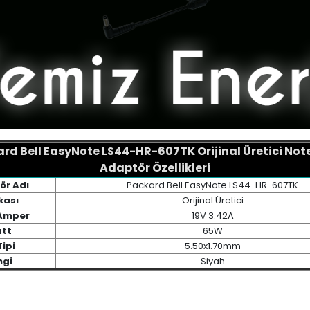
rd Bell EasyNote LS44-HR-607TK Orijinal Üretici No
Adaptör Özellikleri
ör Adı
Packard Bell EasyNote LS44-HR-607TK
kası
Orijinal Üretici
 Amper
19V 3.42A
tt
65W
Tipi
5.50x1.70mm
ngi
Siyah