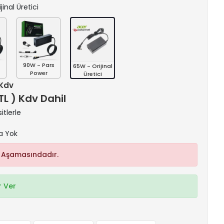
jinal Üretici
s
90W - Pars
65W - Orijinal
Power
Üretici
 Kdv
 TL ) Kdv Dahil
itlerle
a Yok
 Aşamasındadır.
 Ver