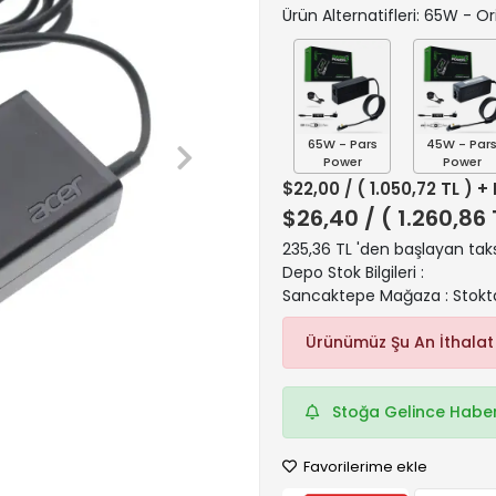
Ürün Alternatifleri: 65W - Ori
65W - Pars
45W - Par
Power
Power
$22,00
/ ( 1.050,72 TL ) +
$26,40
/ ( 1.260,86
235,36 TL 'den başlayan taks
Depo Stok Bilgileri :
Sancaktepe Mağaza : Stokt
Ürünümüz Şu An İthalat
Stoğa Gelince Haber
Favorilerime ekle