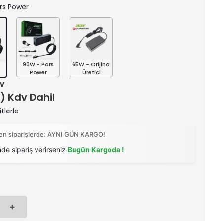
ars Power
90W - Pars
65W - Orijinal
s
Power
Üretici
dv
 ) Kdv Dahil
tlerle
ilen siparişlerde: AYNI GÜN KARGO!
nde sipariş verirseniz
Bugün Kargoda !