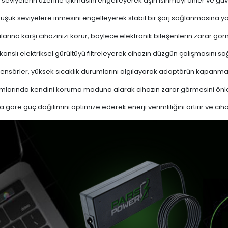
 seviyelerin üzerine çıkmasını engelleyerek aşırı ısınmayı önler ve güven
 düşük seviyelere inmesini engelleyerek stabil bir şarj sağlanmasına ya
ına karşı cihazınızı korur, böylece elektronik bileşenlerin zarar gör
nslı elektriksel gürültüyü filtreleyerek cihazın düzgün çalışmasını sağl
ensörler, yüksek sıcaklık durumlarını algılayarak adaptörün kapanma
mlarında kendini koruma moduna alarak cihazın zarar görmesini önle
a göre güç dağılımını optimize ederek enerji verimliliğini artırır ve cih