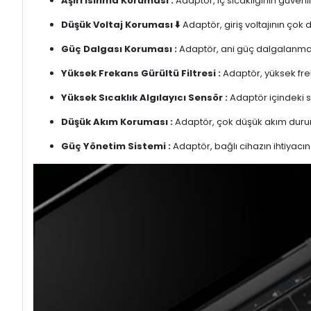
Aşırı Isınma Koruması :
Adaptör, iç sıcaklığının güvenli
Düşük Voltaj Koruması ⬇️
Adaptör, giriş voltajının çok
Güç Dalgası Koruması :
Adaptör, ani güç dalgalanmalar
Yüksek Frekans Gürültü Filtresi :
Adaptör, yüksek freka
Yüksek Sıcaklık Algılayıcı Sensör :
Adaptör içindeki s
Düşük Akım Koruması :
Adaptör, çok düşük akım duru
Güç Yönetim Sistemi :
Adaptör, bağlı cihazın ihtiyacın