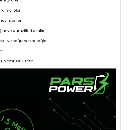
liği artırır.
rdımcı olur.
mesini önler.
ar ve parazitleri azaltır.
sını ve soğumasını sağlar.
r.
azın ömrünü uzatır.