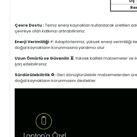
Uç 
Re
Çevre Dostu :
Temiz enerji kaynakları kullanılarak üretilen a
çevreye olan katkınızı artırabilirsiniz.
Enerji Verimliliği ⚡:
Adaptörlerimiz, yüksek enerji verimliliği i
doğal kaynakların korunmasına yardımcı olur.
Uzun Ömürlü ve Güvenilir ⏳:
Yüksek kaliteli malzemeler ve il
şarj edebilirsiniz.
Sürdürülebilirlik ♻️:
Geri dönüştürülebilir malzemelerden üretil
doğal kaynakların korunmasını destekler.