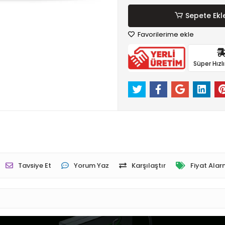
Sepete Ekl
Favorilerime ekle
Süper Hızl
Tavsiye Et
Yorum Yaz
Karşılaştır
Fiyat Alar