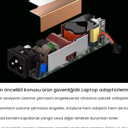
 öncelikli konusu ürün güvenliğidir.Laptop adaptörlerin
i bir seviyenin üzerine çıkmasını engelleyerek cihazınızı yüksek voltajda
 sınırların üzerine çıkmasını engeller, böylece hem adaptör hem de ba
a kendini kapatarak yangın veya diğer tehlikeli durumları önler.