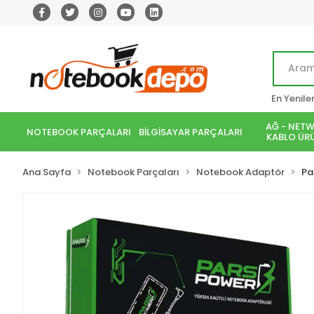
En Yenile
AĞ - NETW
NOTEBOOK PARÇALARI
BİLGİSAYAR PARÇALARI
KABLO ÜRÜ
Ana Sayfa
Notebook Parçaları
Notebook Adaptör
Pa