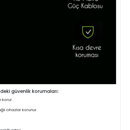
deki güvenlik korumaları:
n korur.
ğlı cihazlar korunur.