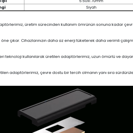
Tipi
5.50x1.70mm
ngi
Siyah
daptörlerimiz, üretim sürecinden kullanım ömrünün sonuna kadar çevrese
le öne çıkar. Cihazlarınızın daha az enerji tüketerek daha verimli çalış
eri teknoloji kullanılarak üretilen adaptörlerimiz, uzun ömürlü ve dayan
en adaptörlerimiz, çevre dostu bir tercih olmanın yanı sıra sürdürülebi