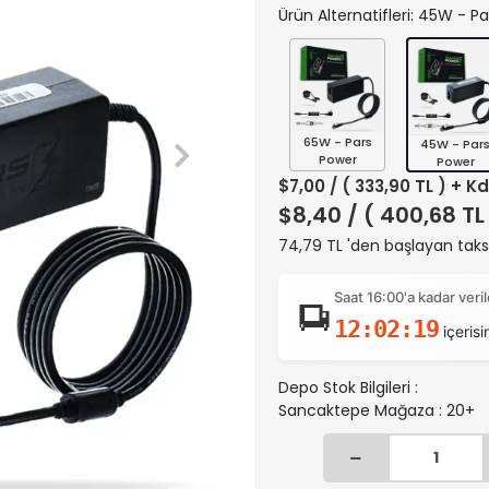
Ürün Alternatifleri: 45W - P
65W - Pars
45W - Par
Power
Power
$7,00
/ ( 333,90 TL ) + K
$8,40
/ ( 400,68 TL
74,79 TL 'den başlayan taksi
Saat 16:00'a kadar ver
12:02:18
içerisi
Depo Stok Bilgileri :
Sancaktepe Mağaza : 20+