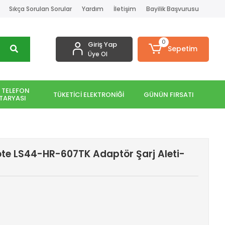
Sıkça Sorulan Sorular
Yardım
İletişim
Bayilik Başvurusu
0
Giriş Yap
Sepetim
Üye Ol
 TELEFON
TÜKETİCİ ELEKTRONİĞİ
GÜNÜN FIRSATI
TARYASI
ote LS44-HR-607TK Adaptör Şarj Aleti-