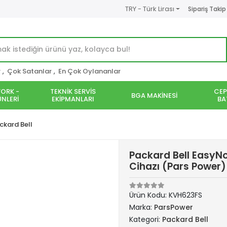
TRY - Türk Lirası
Sipariş Takip
r
,
Çok Satanlar
,
En Çok Oylananlar
ORK -
TEKNİK SERVİS
CEP
BGA MAKİNESİ
NLERİ
EKİPMANLARI
BA
ckard Bell
Packard Bell EasyN
Cihazı (Pars Power)
Ürün Kodu:
KVH623FS
Marka:
ParsPower
Kategori:
Packard Bell