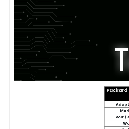
Packard 
Adapt
Mar
Volt /
Wa