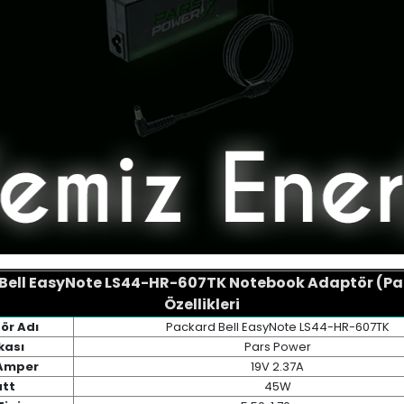
Bell EasyNote LS44-HR-607TK Notebook Adaptör (Pa
Özellikleri
ör Adı
Packard Bell EasyNote LS44-HR-607TK
kası
Pars Power
 Amper
19V 2.37A
tt
45W