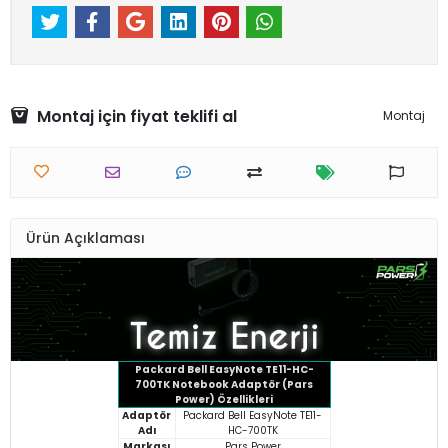
Montaj için fiyat teklifi al
Montaj
Ürün Açıklaması
Packard Bell EasyNote TE11-HC-
700TK Notebook Adaptör (Pars
Power) Özellikleri
Adaptör
Packard Bell EasyNote TE11-
Adı
HC-700TK
Markası
Pars Power