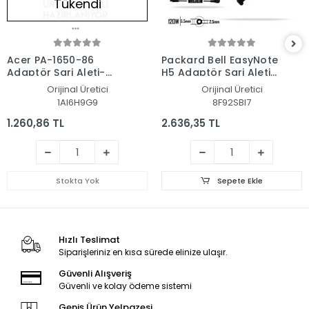
Tükendi
Acer PA-1650-86
Packard Bell EasyNote
Adaptör Şarj Aleti-
H5 Adaptör Şarj Aleti-
Cihazı
Cihazı
Orijinal Üretici
Orijinal Üretici
1AI6H9G9
8F92SBI7
1.260,86 TL
2.636,35 TL
Stokta Yok
Sepete Ekle
Hızlı Teslimat
Siparişleriniz en kısa sürede elinize ulaşır.
Güvenli Alışveriş
Güvenli ve kolay ödeme sistemi
Geniş Ürün Yelpazesi