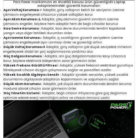
Pars Power markamızın en öncelikli konusu ürün güvenliğidir.Laptop
adaptörlerindeki güvenlik korumaları:
Aşırı Voltaj Koruması ⚡
Adaptör, giriş voltajının belirli bir seviyenin üzerine
çıkmasını engelleyerek cihazınızı yüksek voltajdan korur.
Aşırı Akım Koruması ⚠️
Adaptör, çıkış akımının güvenli sınırların üzerine
çıkmasını engeller, böylece hem adaptör hem de bağlı cihazlar korunur.
Kısa Devre Koruması :
Adaptör, kısa devre durumlarında kendini kapatarak
yangın veya diğer tehlikeli durumları önler.
Aşırı Isınma Koruması :
Adaptör, iç sıcaklığının güvenli seviyelerin üzerine
çıkmasını engelleyerek aşırı ısınmayı önler ve güvenliği artırır.
Düşük Voltaj Koruması ⬇️
Adaptör, giriş voltajının çok düşük seviyelere inmesini
engelleyerek stabil bir şarj sağlanmasına yardımcı olur.
Güç Dalgası Koruması :
Adaptör, ani güç dalgalanmalarına karşı cihazınızı
korur, böylece elektronik bileşenlerin zarar görmesini önler.
Yüksek Frekans Gürültü Filtresi :
Adaptör, yüksek frekanslı elektriksel gürültüyü
filtreleyerek cihazın düzgün çalışmasını sağlar ve parazitleri azaltır.
Yüksek Sıcaklık Algılayıcı Sensör :
Adaptör içindeki sensörler, yüksek sıcaklık
durumlarını algılayarak adaptörün kapanmasını ve soğumasını sağlar.
Düşük Akım Koruması :
Adaptör, çok düşük akım durumlarında kendini koruma
moduna alarak cihazın zarar görmesini önler.
Güç Yönetim Sistemi :
Adaptör, bağlı cihazın ihtiyacına göre güç dağılımını
optimize ederek enerji verimliliğini artırır ve cihazın ömrünü uzatır.