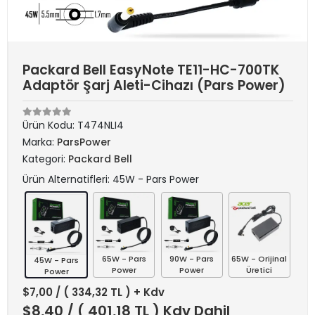
Packard Bell EasyNote TE11-HC-700TK
Adaptör Şarj Aleti-Cihazı (Pars Power)
Ürün Kodu:
T474NLI4
Marka:
ParsPower
Kategori:
Packard Bell
Ürün Alternatifleri: 45W - Pars Power
65W - Pars
90W - Pars
65W - Orijinal
45W - Pars
Power
Power
Üretici
Power
$7,00
/ ( 334,32 TL ) + Kdv
$8,40
/ ( 401,18 TL ) Kdv Dahil