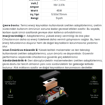
Volt /
19V 2.37A
Amper
Watt
45W
Uç Tipi
5.50x1.70mm
Rengi
Siyah
Çevre Dostu :
Temiz enerji kaynakları kullanılarak üretilen adaptörlerimiz, üretim
sürecinden kullanım ömrünün sonuna kadar çevresel etkileri azaltır. Bu sayede,
karbon ayak izinizi azaltarak çevreye olan katkınızı artırabilirsiniz.
Enerji Verimliliği ⚡:
Adaptörlerimiz, yüksek enerji verimliliği ile öne çıkar.
Cihazlarınızın daha az enerji tüketerek daha verimli çalışmasını sağlar. Bu, hem
enerji faturalarınızı düşürür hem de doğal kaynakların korunmasına yardımcı
olur.
Uzun Ömürlü ve Güvenilir ⏳:
Yüksek kaliteli malzemeler ve ileri teknoloji
kullanılarak üretilen adaptörlerimiz, uzun ömürlü ve dayanıklıdır. Güvenilir
performansı sayesinde cihazlarınızı güvenle şarj edebilirsiniz.
Sürdürülebilirlik ♻️:
Geri dönüştürülebilir malzemelerden üretilen adaptörlerimiz,
çevre dostu bir tercih olmanın yanı sıra sürdürülebilir bir geleceğe katkıda
bulunur. Atık miktarını azaltır ve doğal kaynakların korunmasını destekler.