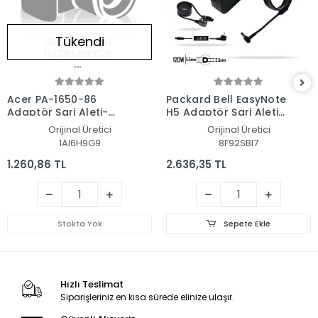
Tükendi
Acer PA-1650-86
Packard Bell EasyNote
Adaptör Şarj Aleti-
H5 Adaptör Şarj Aleti-
Cihazı
Cihazı
Orijinal Üretici
Orijinal Üretici
1AI6H9G9
8F92SBI7
1.260,86 TL
2.636,35 TL
Stokta Yok
Sepete Ekle
Hızlı Teslimat
Siparişleriniz en kısa sürede elinize ulaşır.