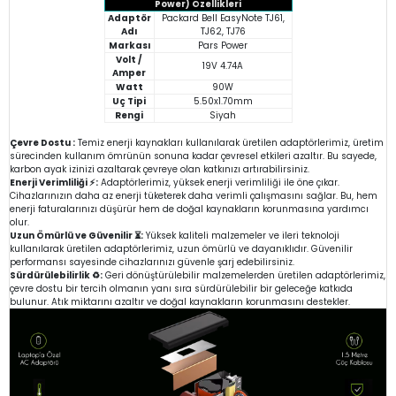
Power) Özellikleri
Adaptör
Packard Bell EasyNote TJ61,
Adı
TJ62, TJ76
Markası
Pars Power
Volt /
19V 4.74A
Amper
Watt
90W
Uç Tipi
5.50x1.70mm
Rengi
Siyah
Çevre Dostu :
Temiz enerji kaynakları kullanılarak üretilen adaptörlerimiz, üretim
sürecinden kullanım ömrünün sonuna kadar çevresel etkileri azaltır. Bu sayede,
karbon ayak izinizi azaltarak çevreye olan katkınızı artırabilirsiniz.
Enerji Verimliliği ⚡:
Adaptörlerimiz, yüksek enerji verimliliği ile öne çıkar.
Cihazlarınızın daha az enerji tüketerek daha verimli çalışmasını sağlar. Bu, hem
enerji faturalarınızı düşürür hem de doğal kaynakların korunmasına yardımcı
olur.
Uzun Ömürlü ve Güvenilir ⏳:
Yüksek kaliteli malzemeler ve ileri teknoloji
kullanılarak üretilen adaptörlerimiz, uzun ömürlü ve dayanıklıdır. Güvenilir
performansı sayesinde cihazlarınızı güvenle şarj edebilirsiniz.
Sürdürülebilirlik ♻️:
Geri dönüştürülebilir malzemelerden üretilen adaptörlerimiz,
çevre dostu bir tercih olmanın yanı sıra sürdürülebilir bir geleceğe katkıda
bulunur. Atık miktarını azaltır ve doğal kaynakların korunmasını destekler.