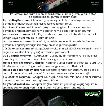
Pars Power markamızın en öncelikli konusu ürün güvenliğidir.Laptop
adaptörlerindeki güvenlik korumaları:
Aşırı Voltaj Koruması ⚡
Adaptör, giriş voltajının belirli bir seviyenin üzerine
çıkmasını engelleyerek cihazınızı yüksek voltajdan korur.
Aşırı Akım Koruması ⚠️
Adaptör, çıkış akımının güvenli sınırların üzerine
çıkmasını engeller, böylece hem adaptör hem de bağlı cihazlar korunur.
Kısa Devre Koruması :
Adaptör, kısa devre durumlarında kendini kapatarak
yangın veya diğer tehlikeli durumları önler.
Aşırı Isınma Koruması :
Adaptör, iç sıcaklığının güvenli seviyelerin üzerine
çıkmasını engelleyerek aşırı ısınmayı önler ve güvenliği artırır.
Düşük Voltaj Koruması ⬇️
Adaptör, giriş voltajının çok düşük seviyelere inmesini
engelleyerek stabil bir şarj sağlanmasına yardımcı olur.
Güç Dalgası Koruması :
Adaptör, ani güç dalgalanmalarına karşı cihazınızı
korur, böylece elektronik bileşenlerin zarar görmesini önler.
Yüksek Frekans Gürültü Filtresi :
Adaptör, yüksek frekanslı elektriksel gürültüyü
filtreleyerek cihazın düzgün çalışmasını sağlar ve parazitleri azaltır.
Yüksek Sıcaklık Algılayıcı Sensör :
Adaptör içindeki sensörler, yüksek sıcaklık
durumlarını algılayarak adaptörün kapanmasını ve soğumasını sağlar.
Düşük Akım Koruması :
Adaptör, çok düşük akım durumlarında kendini koruma
moduna alarak cihazın zarar görmesini önler.
Güç Yönetim Sistemi :
Adaptör, bağlı cihazın ihtiyacına göre güç dağılımını
optimize ederek enerji verimliliğini artırır ve cihazın ömrünü uzatır.