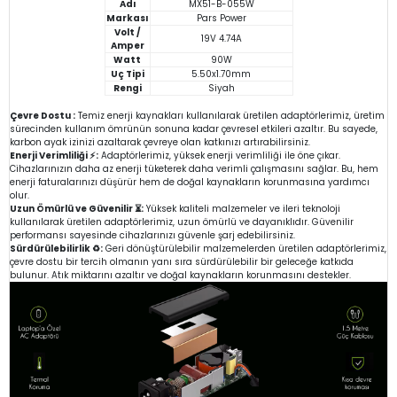
Adı
MX51-B-055W
Markası
Pars Power
Volt /
19V 4.74A
Amper
Watt
90W
Uç Tipi
5.50x1.70mm
Rengi
Siyah
Çevre Dostu :
Temiz enerji kaynakları kullanılarak üretilen adaptörlerimiz, üretim
sürecinden kullanım ömrünün sonuna kadar çevresel etkileri azaltır. Bu sayede,
karbon ayak izinizi azaltarak çevreye olan katkınızı artırabilirsiniz.
Enerji Verimliliği ⚡:
Adaptörlerimiz, yüksek enerji verimliliği ile öne çıkar.
Cihazlarınızın daha az enerji tüketerek daha verimli çalışmasını sağlar. Bu, hem
enerji faturalarınızı düşürür hem de doğal kaynakların korunmasına yardımcı
olur.
Uzun Ömürlü ve Güvenilir ⏳:
Yüksek kaliteli malzemeler ve ileri teknoloji
kullanılarak üretilen adaptörlerimiz, uzun ömürlü ve dayanıklıdır. Güvenilir
performansı sayesinde cihazlarınızı güvenle şarj edebilirsiniz.
Sürdürülebilirlik ♻️:
Geri dönüştürülebilir malzemelerden üretilen adaptörlerimiz,
çevre dostu bir tercih olmanın yanı sıra sürdürülebilir bir geleceğe katkıda
bulunur. Atık miktarını azaltır ve doğal kaynakların korunmasını destekler.