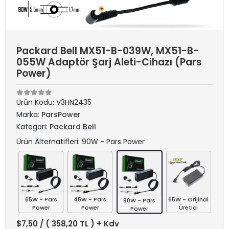
Packard Bell MX51-B-039W, MX51-B-
055W Adaptör Şarj Aleti-Cihazı (Pars
Power)
Ürün Kodu:
V3HN2435
Marka:
ParsPower
Kategori:
Packard Bell
Ürün Alternatifleri: 90W - Pars Power
65W - Pars
45W - Pars
65W - Orijinal
90W - Pars
Power
Power
Üretici
Power
$7,50
/ ( 358,20 TL ) + Kdv