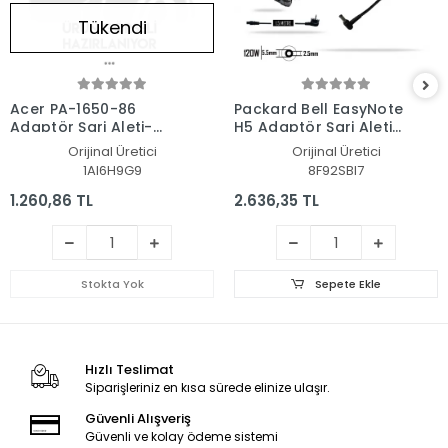
Tükendi
Acer PA-1650-86
Packard Bell EasyNote
Adaptör Şarj Aleti-
H5 Adaptör Şarj Aleti-
Cihazı
Cihazı
Orijinal Üretici
Orijinal Üretici
1AI6H9G9
8F92SBI7
1.260,86 TL
2.636,35 TL
Stokta Yok
Sepete Ekle
Hızlı Teslimat
Siparişleriniz en kısa sürede elinize ulaşır.
Güvenli Alışveriş
Güvenli ve kolay ödeme sistemi