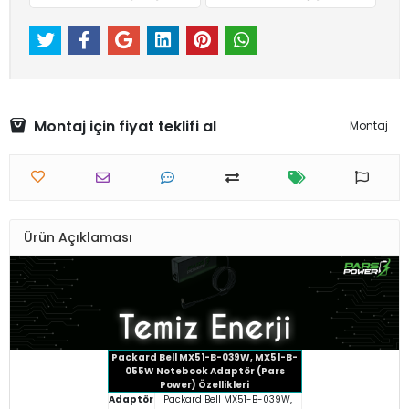
Montaj için fiyat teklifi al
Montaj
Ürün Açıklaması
Packard Bell MX51-B-039W, MX51-B-
055W Notebook Adaptör (Pars
Power) Özellikleri
Adaptör
Packard Bell MX51-B-039W,