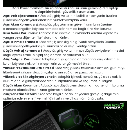
Pars Power markamızın en öncelikli konusu ürün güvenliğidir.Laptop
adaptörlerindeki güvenlik korumaları:
Aşırı Voltaj Koruması ⚡
Adaptör, giriş voltajının belirli bir seviyenin üzerine
çıkmasını engelleyerek cihazınızı yüksek voltajdan korur.
Aşırı Akım Koruması ⚠️
Adaptör, çıkış akımının güvenli sınırların üzerine
çıkmasını engeller, böylece hem adaptör hem de bağlı cihazlar korunur.
Kısa Devre Koruması :
Adaptör, kısa devre durumlarında kendini kapatarak
yangın veya diğer tehlikeli durumları önler.
Aşırı Isınma Koruması :
Adaptör, iç sıcaklığının güvenli seviyelerin üzerine
çıkmasını engelleyerek aşırı ısınmayı önler ve güvenliği artırır.
Düşük Voltaj Koruması ⬇️
Adaptör, giriş voltajının çok düşük seviyelere inmesini
engelleyerek stabil bir şarj sağlanmasına yardımcı olur.
Güç Dalgası Koruması :
Adaptör, ani güç dalgalanmalarına karşı cihazınızı
korur, böylece elektronik bileşenlerin zarar görmesini önler.
Yüksek Frekans Gürültü Filtresi :
Adaptör, yüksek frekanslı elektriksel gürültüyü
filtreleyerek cihazın düzgün çalışmasını sağlar ve parazitleri azaltır.
Yüksek Sıcaklık Algılayıcı Sensör :
Adaptör içindeki sensörler, yüksek sıcaklık
durumlarını algılayarak adaptörün kapanmasını ve soğumasını sağlar.
Düşük Akım Koruması :
Adaptör, çok düşük akım durumlarında kendini koruma
moduna alarak cihazın zarar görmesini önler.
Güç Yönetim Sistemi :
Adaptör, bağlı cihazın ihtiyacına göre güç dağılımını
optimize ederek enerji verimliliğini artırır ve cihazın ömrünü uzatır.