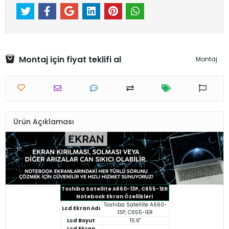
Montaj için fiyat teklifi al
Montaj
Ürün Açıklaması
Toshiba Satellite A660-13P, C655-1ER
Notebook Ekran Özellikleri
Toshiba Satellite A660-
Lcd Ekran Adı
13P, C655-1ER
Lcd Boyut
15.6"
Lcd Ekran