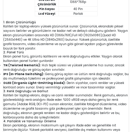
1366*768p
Çözünürlük
Pin Sayısı
40 Pin
Lcd Yüzeyi
Parlak
1. Ekran Çözünürlüğü
Kaliteli bir laptop ekranı yüksek çözünürlük sunar. Çözünürlük, ekrandaki piksel
sayısını belirler ve görüntülerin ne kadar net ve detaylı olduğunu gösterir. Yaygın
ekran çözünürlükleri arasında HD (1366x768),Full HD (1920x1080),Quad HD
(2560x1440) ve 4K Ultra HD (3840x2160) bulunur. Yüksek çözünürlük, özellikle
grafik tasarımı, video düzenleme ve oyun gibi görsel açıdan yoğun görevlerde
büyük bir fark yaratır.
2. Panel Türü
Ekran panel türü, görüntü kalitesini ve renk doğruluğunu etkiler. Yaygın olarak
kullanılan panel türleri şunlardır:
TN (Twisted Nematic):
Hızlı tepki süresi ve yüksek yenileme hızı sunar, ancak
renk doğruluğu ve görüş açıları sınırlıdır.
IPS (In-Plane Switching):
Geniş görüş açıları ve üstün renk doğruluğu sağlar, bu
da multimedya tüketimi ve profesyonel grafik çalışmaları için idealdir.
OLED (Organic Light-Emitting Diode):
Derin siyahlar, canlı renkler ve yüksek
kontrast oranı sunar. Enerji verimliliği yüksektir ve ince tasarımlar sağlar.
3. Renk Doğruluğu ve Gamut
Kaliteli bir laptop ekranı, doğru ve canlı renkler sunmalıdır. Renk gamutu, ekranın
gösterebildiği renk aralığını ifade eder. %100 sRGB veya daha geniş bir renk
gamutu (Adobe RGB, DCI-P3) sunan ekranlar, özellikle fotoğraf düzenleme, video
düzenleme ve grafik tasarımı gibi profesyonel işler için önemlidir. Renk
doğruluğu, ekranın gerçek renkleri ne kadar doğru gösterdiğini belirtir ve bu,
kalibrasyonla daha da iyileştirilebilir.
4. Parlaklık ve Yansımayı Önleme
Ekran parlaklığı, ekranın maksimum ışık çıkışını ifade eder ve genellikle nit
birimiyle ölçülür. Yüksek parlaklık seviyesi, özellikle dış mekan kullanımı veya