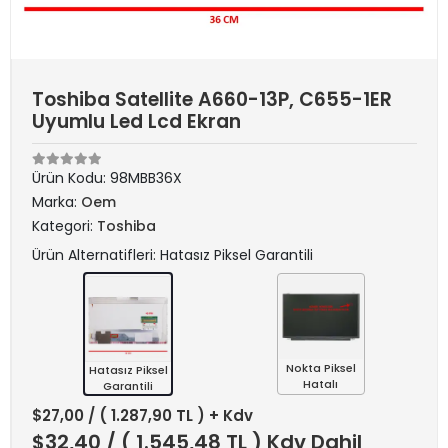
Toshiba Satellite A660-13P, C655-1ER
Uyumlu Led Lcd Ekran
Ürün Kodu:
98MBB36X
Marka:
Oem
Kategori:
Toshiba
Ürün Alternatifleri: Hatasız Piksel Garantili
Nokta Piksel
Hatasız Piksel
Hatalı
Garantili
$27,00
/ ( 1.287,90 TL ) + Kdv
$32,40
/ ( 1.545,48 TL ) Kdv Dahil