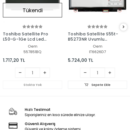
Tükendi
Toshiba Satellite Pro
Toshiba Satellite S55t-
L50-G-1Ge Lcd Led
B5273NR Uyumlu
Ekran - Panel
Notebook Led Ekran
Oem
Oem
557851BQ
IT6626D7
1.717,20 TL
5.724,00 TL
Stokta Yok
Sepete Ekle
Hızlı Teslimat
Siparişleriniz en kısa sürede elinize ulaşır.
Güvenli Alışveriş
Güvenli ve kolay ödeme sistemi