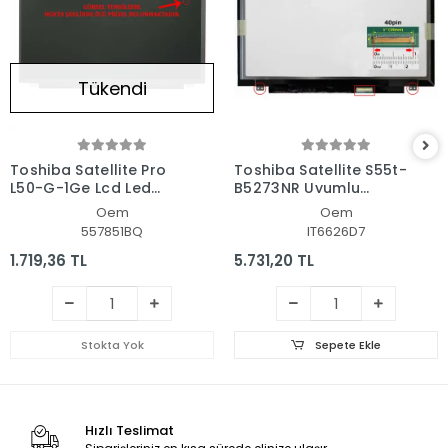
Tükendi
Toshiba Satellite Pro
Toshiba Satellite S55t-
L50-G-1Ge Lcd Led
B5273NR Uyumlu
Ekran - Panel
Notebook Led Ekran
Oem
Oem
557851BQ
IT6626D7
1.719,36 TL
5.731,20 TL
Stokta Yok
Sepete Ekle
Hızlı Teslimat