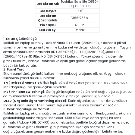
Toshiba Satellite C650-
Lcd Ekran Adı
1CQ, C660-1C6
Lcd Boyut
15.6"
Lcd Ekran
1366*768p
Çözünürlük
Pin Sayısı
40 Pin
Lcd Yüzeyi
Parlak
1. Ekran Çözünürlüğü
Kaliteli bir laptop ekranı yüksek çözünürlük sunar. Çözünürlük, ekrandaki piksel
sayısını belirler ve görüntülerin ne kadar net ve detaylı olduğunu gösterir. Yaygın
ekran çözünürlükleri arasında HD (1366x768),Full HD (1920x1080),Quad HD
(2560x1440) ve 4K Ultra HD (3840x2160) bulunur. Yüksek çözünürlük, özellikle
grafik tasarımı, video düzenleme ve oyun gibi görsel açıdan yoğun görevlerde
büyük bir fark yaratır.
2. Panel Türü
Ekran panel türü, görüntü kalitesini ve renk doğruluğunu etkiler. Yaygın olarak
kullanılan panel türleri şunlardır:
TN (Twisted Nematic):
Hızlı tepki süresi ve yüksek yenileme hızı sunar, ancak
renk doğruluğu ve görüş açıları sınırlıdır.
IPS (In-Plane Switching):
Geniş görüş açıları ve üstün renk doğruluğu sağlar, bu
da multimedya tüketimi ve profesyonel grafik çalışmaları için idealdir.
OLED (Organic Light-Emitting Diode):
Derin siyahlar, canlı renkler ve yüksek
kontrast oranı sunar. Enerji verimliliği yüksektir ve ince tasarımlar sağlar.
3. Renk Doğruluğu ve Gamut
Kaliteli bir laptop ekranı, doğru ve canlı renkler sunmalıdır. Renk gamutu, ekranın
gösterebildiği renk aralığını ifade eder. %100 sRGB veya daha geniş bir renk
gamutu (Adobe RGB, DCI-P3) sunan ekranlar, özellikle fotoğraf düzenleme, video
düzenleme ve grafik tasarımı gibi profesyonel işler için önemlidir. Renk
doğruluğu, ekranın gerçek renkleri ne kadar doğru gösterdiğini belirtir ve bu,