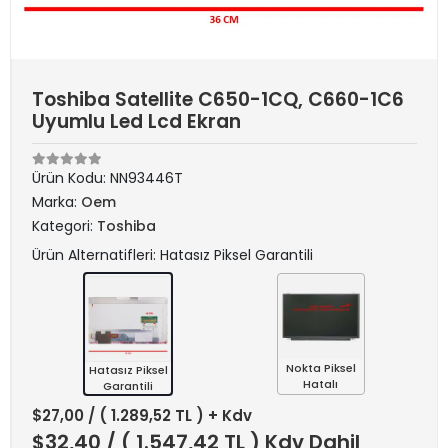
Toshiba Satellite C650-1CQ, C660-1C6
Uyumlu Led Lcd Ekran
Ürün Kodu:
NN93446T
Marka:
Oem
Kategori:
Toshiba
Ürün Alternatifleri: Hatasız Piksel Garantili
Nokta Piksel
Hatasız Piksel
Hatalı
Garantili
$27,00
/ ( 1.289,52 TL ) + Kdv
$32,40
/ ( 1.547,42 TL ) Kdv Dahil