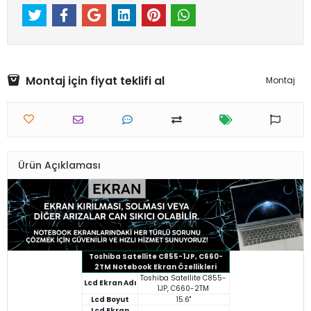
Montaj için fiyat teklifi al
Montaj
Ürün Açıklaması
Toshiba Satellite C855-1JP, C660-
2TM Notebook Ekran Özellikleri
Toshiba Satellite C855-
Lcd Ekran Adı
1JP, C660-2TM
Lcd Boyut
15.6"
Lcd Ekran