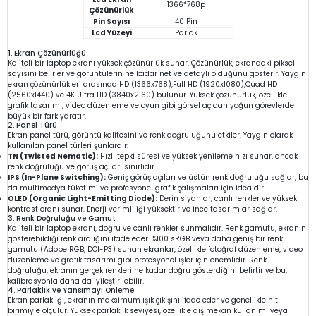
1366*768p
Çözünürlük
Pin Sayısı
40 Pin
Lcd Yüzeyi
Parlak
1. Ekran Çözünürlüğü
Kaliteli bir laptop ekranı yüksek çözünürlük sunar. Çözünürlük, ekrandaki piksel
sayısını belirler ve görüntülerin ne kadar net ve detaylı olduğunu gösterir. Yaygın
ekran çözünürlükleri arasında HD (1366x768),Full HD (1920x1080),Quad HD
(2560x1440) ve 4K Ultra HD (3840x2160) bulunur. Yüksek çözünürlük, özellikle
grafik tasarımı, video düzenleme ve oyun gibi görsel açıdan yoğun görevlerde
büyük bir fark yaratır.
2. Panel Türü
Ekran panel türü, görüntü kalitesini ve renk doğruluğunu etkiler. Yaygın olarak
kullanılan panel türleri şunlardır:
TN (Twisted Nematic):
Hızlı tepki süresi ve yüksek yenileme hızı sunar, ancak
renk doğruluğu ve görüş açıları sınırlıdır.
IPS (In-Plane Switching):
Geniş görüş açıları ve üstün renk doğruluğu sağlar, bu
da multimedya tüketimi ve profesyonel grafik çalışmaları için idealdir.
OLED (Organic Light-Emitting Diode):
Derin siyahlar, canlı renkler ve yüksek
kontrast oranı sunar. Enerji verimliliği yüksektir ve ince tasarımlar sağlar.
3. Renk Doğruluğu ve Gamut
Kaliteli bir laptop ekranı, doğru ve canlı renkler sunmalıdır. Renk gamutu, ekranın
gösterebildiği renk aralığını ifade eder. %100 sRGB veya daha geniş bir renk
gamutu (Adobe RGB, DCI-P3) sunan ekranlar, özellikle fotoğraf düzenleme, video
düzenleme ve grafik tasarımı gibi profesyonel işler için önemlidir. Renk
doğruluğu, ekranın gerçek renkleri ne kadar doğru gösterdiğini belirtir ve bu,
kalibrasyonla daha da iyileştirilebilir.
4. Parlaklık ve Yansımayı Önleme
Ekran parlaklığı, ekranın maksimum ışık çıkışını ifade eder ve genellikle nit
birimiyle ölçülür. Yüksek parlaklık seviyesi, özellikle dış mekan kullanımı veya