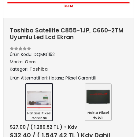
Toshiba Satellite C855-1JP, C660-2TM
Uyumlu Led Lcd Ekran
Ürün Kodu:
DQMG1152
Marka:
Oem
Kategori:
Toshiba
Ürün Alternatifleri: Hatasız Piksel Garantili
Nokta Piksel
Hatasız Piksel
Hatalı
Garantili
$27,00
/ ( 1.289,52 TL ) + Kdv
$32,40
/ ( 1.547,42 TL ) Kdv Dahil