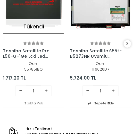
Tükendi
Toshiba Satellite Pro
Toshiba Satellite S55t-
L50-G-1Ge Lcd Led
B5273NR Uyumlu
Ekran - Panel
Notebook Led Ekran
Oem
Oem
557851BQ
IT6626D7
1.717,20 TL
5.724,00 TL
Stokta Yok
Sepete Ekle
Hızlı Teslimat