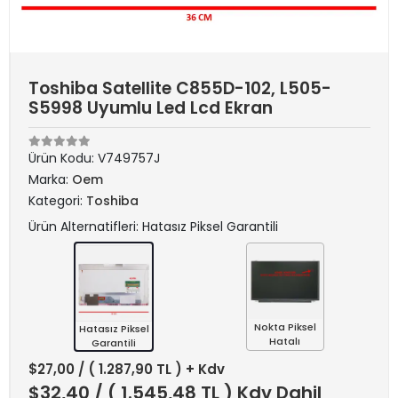
Toshiba Satellite C855D-102, L505-
S5998 Uyumlu Led Lcd Ekran
Ürün Kodu:
V749757J
Marka:
Oem
Kategori:
Toshiba
Ürün Alternatifleri: Hatasız Piksel Garantili
Nokta Piksel
Hatasız Piksel
Hatalı
Garantili
$27,00
/ ( 1.287,90 TL ) + Kdv
$32,40
/ ( 1.545,48 TL ) Kdv Dahil