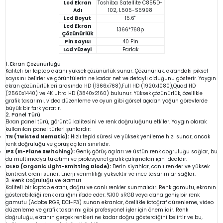
Lcd Ekran
Toshiba Satellite C855D-
Adı
102, L505-S5998
Lcd Boyut
15.6"
Lcd Ekran
1366*768p
Çözünürlük
Pin Sayısı
40 Pin
Lcd Yüzeyi
Parlak
1. Ekran Çözünürlüğü
Kaliteli bir laptop ekranı yüksek çözünürlük sunar. Çözünürlük, ekrandaki piksel
sayısını belirler ve görüntülerin ne kadar net ve detaylı olduğunu gösterir. Yaygın
ekran çözünürlükleri arasında HD (1366x768),Full HD (1920x1080),Quad HD
(2560x1440) ve 4K Ultra HD (3840x2160) bulunur. Yüksek çözünürlük, özellikle
grafik tasarımı, video düzenleme ve oyun gibi görsel açıdan yoğun görevlerde
büyük bir fark yaratır.
2. Panel Türü
Ekran panel türü, görüntü kalitesini ve renk doğruluğunu etkiler. Yaygın olarak
kullanılan panel türleri şunlardır:
TN (Twisted Nematic):
Hızlı tepki süresi ve yüksek yenileme hızı sunar, ancak
renk doğruluğu ve görüş açıları sınırlıdır.
IPS (In-Plane Switching):
Geniş görüş açıları ve üstün renk doğruluğu sağlar, bu
da multimedya tüketimi ve profesyonel grafik çalışmaları için idealdir.
OLED (Organic Light-Emitting Diode):
Derin siyahlar, canlı renkler ve yüksek
kontrast oranı sunar. Enerji verimliliği yüksektir ve ince tasarımlar sağlar.
3. Renk Doğruluğu ve Gamut
Kaliteli bir laptop ekranı, doğru ve canlı renkler sunmalıdır. Renk gamutu, ekranın
gösterebildiği renk aralığını ifade eder. %100 sRGB veya daha geniş bir renk
gamutu (Adobe RGB, DCI-P3) sunan ekranlar, özellikle fotoğraf düzenleme, video
düzenleme ve grafik tasarımı gibi profesyonel işler için önemlidir. Renk
doğruluğu, ekranın gerçek renkleri ne kadar doğru gösterdiğini belirtir ve bu,